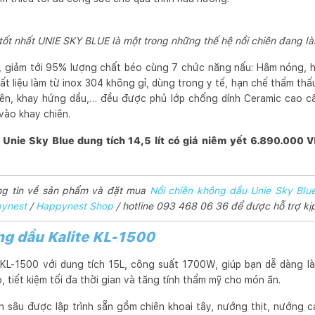
tốt nhất UNIE SKY BLUE là một trong những thế hệ nồi chiên đang là
, giảm tới 95% lượng chất béo cùng 7 chức năng nấu: Hâm nóng, hú
t liệu làm từ inox 304 không gỉ, dùng trong y tế, hạn chế thẩm th
chiên, khay hứng dầu,… đều được phủ lớp chống dính Ceramic cao 
 vào khay chiên.
Unie Sky Blue dung tích 14,5 lít có giá niêm yết 6.890.000 
ng tin về sản phẩm và đặt mua
Nồi chiên không dầu Unie Sky Blue 
ynest
/
Happynest Shop
/ hotline 093 468 06 36 để được hỗ trợ kịp
ng dầu Kalite KL-1500
e KL-1500 với dung tích 15L, công suất 1700W, giúp bạn dễ dàng l
 tiết kiệm tối đa thời gian và tăng tính thẩm mỹ cho món ăn.
 sâu được lập trình sẵn gồm chiên khoai tây, nướng thịt, nướng 