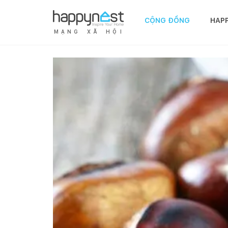
CỘNG ĐỒNG
HAP
M
Ạ
N
G
X
Ã
H
Ộ
I