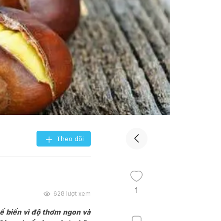
Theo dõi
u
1
628
lượt xem
ế biến vì độ thơm ngon và