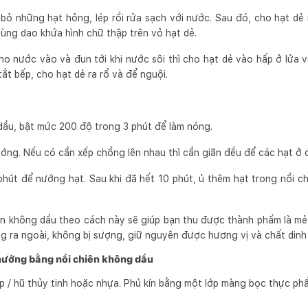
 bỏ những hạt hỏng, lép rồi rửa sạch với nước. Sau đó, cho hạt dẻ
dùng dao khứa hình chữ thập trên vỏ hạt dẻ.
ho nước vào và đun tới khi nước sôi thì cho hạt dẻ vào hấp ở lửa v
tắt bếp, cho hạt dẻ ra rổ và để nguội.
dầu, bật mức 200 độ trong 3 phút để làm nóng.
ớng. Nếu có cần xếp chồng lên nhau thì cần giãn đều để các hạt ở đ
phút để nướng hạt. Sau khi đã hết 10 phút, ủ thêm hạt trong nồi c
n không dầu theo cách này sẽ giúp bạn thu được thành phẩm là mẻ 
ong ra ngoài, không bị sượng, giữ nguyên được hương vị và chất din
nướng bằng nồi chiên không dầu
p / hũ thủy tinh hoặc nhựa. Phủ kín bằng một lớp màng bọc thực ph