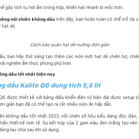
thể gây tích tụ hơi ẩm trong hộp, khiến hạt nhanh bị mốc hơn.
bằng nồi chiên không dầu
trên đây, bạn hoàn toàn có thể trổ tài 
 hạt dẻ.
Cách bảo quản hạt dẻ nướng đơn giản
dầu, bạn hãy thử sáng tạo thêm các món mới: hạt dẻ chiên bơ, chi
rải nghiệm ẩm thực phong phú hơn.
ông dầu tốt nhất hiện nay
g dầu Kalite Q6 dung tích 5,5 lít
 Q6 được thiết kế với bảng điều khiển điện tử hiện đại được setup 
ơn giản bạn đã có thể tạo ra rất nhiều món ăn hấp dẫn.
iên không dầu tốt nhất 2023, nồi chiên sở hữu kiểu dáng độc đáo,
hấn thiết kế tinh tế. Sự kết hợp của 2 gam màu đen trắng tạo nên
àng lau chùi sau khi sử dụng.