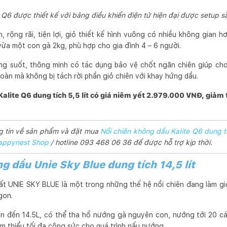
 Q6 được thiết kế với bảng điều khiển điện tử hiện đại được setup
, rộng rãi, tiện lợi, giỏ thiết kế hình vuông có nhiều không gian h
vừa một con gà 2kg, phù hợp cho gia đình 4 – 6 người.
ng suốt, thông minh có tác dụng bảo vệ chốt ngăn chiên giúp cho 
oàn mà không bị tách rời phần giỏ chiên với khay hứng dầu.
alite Q6 dung tích 5,5 lít có giá niêm yết 2.979.000 VNĐ, giảm
g tin về sản phẩm và đặt mua
Nồi chiên không dầu Kalite Q6 dung tíc
appynest Shop
/ hotline 093 468 06 36 để được hỗ trợ kịp thời.
g dầu Unie Sky Blue dung tích 14,5 lít
ất UNIE SKY BLUE là một trong những thế hệ nồi chiên đang làm gi
gon.
ên đến 14.5L, có thể tha hồ nướng gà nguyên con, nướng tới 20 c
m thiểu tối đa công sức cho quá trình nấu nướng.