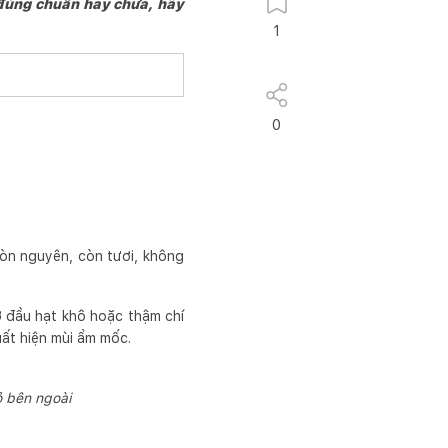
 đúng chuẩn hay chưa, hãy
1
0
 còn nguyên, còn tươi, không
ở đầu hạt khô hoặc thậm chí
uất hiện mùi ẩm mốc.
ỏ bên ngoài