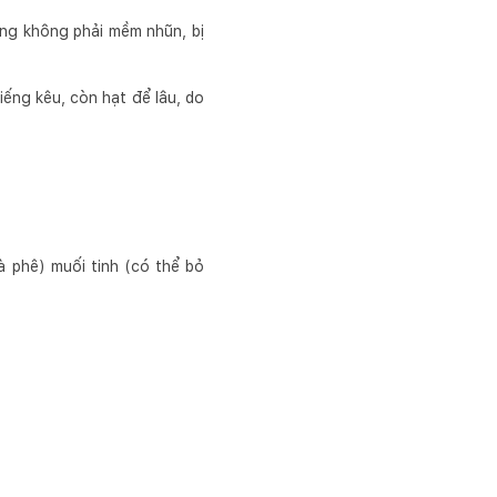
ưng không phải mềm nhũn, bị
iếng kêu, còn hạt để lâu, do
à phê) muối tinh (có thể bỏ