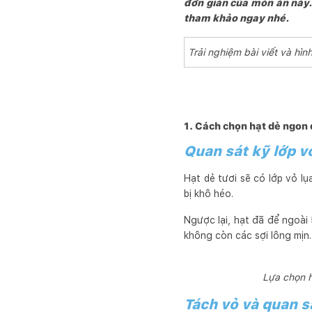
đơn giản của món ăn này.
tham khảo ngay nhé.
Trải nghiệm bài viết và h
1. Cách chọn hạt dẻ ngon
Quan sát kỹ lớp v
Hạt dẻ tươi sẽ có lớp vỏ lụ
bị khô héo.
Ngược lại, hạt đã để ngoài
không còn các sợi lông mịn
Lựa chọn h
Tách vỏ và quan s