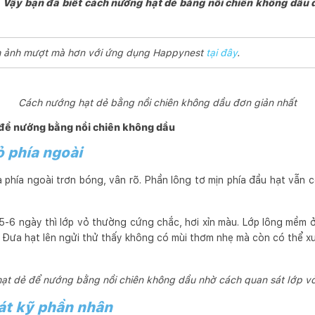
 Vậy bạn đã biết cách nướng hạt dẻ bằng nồi chiên không dầu
ình ảnh mượt mà hơn với ứng dụng Happynest
tại đây
.
Cách nướng hạt dẻ bằng nồi chiên không dầu đơn giản nhất
 để nướng bằng nồi chiên không dầu
ỏ phía ngoài
a phía ngoài trơn bóng, vân rõ. Phần lông tơ mịn phía đầu hạt vẫn
 5-6 ngày thì lớp vỏ thường cứng chắc, hơi xỉn màu. Lớp lông mềm 
. Đưa hạt lên ngửi thử thấy không có mùi thơm nhẹ mà còn có thể x
ạt dẻ để nướng bằng nồi chiên không dầu nhờ cách quan sát lớp v
át kỹ phần nhân