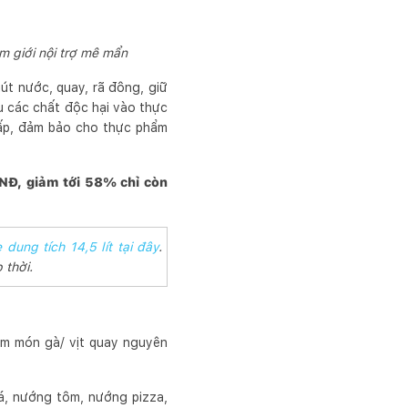
m giới nội trợ mê mẩn
t nước, quay, rã đông, giữ
ấu các chất độc hại vào thực
cấp, đảm bảo cho thực phẩm
VNĐ, giảm tới 58% chỉ còn
dung tích 14,5 lít tại đây
.
 thời.
àm món gà/ vịt quay nguyên
cá, nướng tôm, nướng pizza,