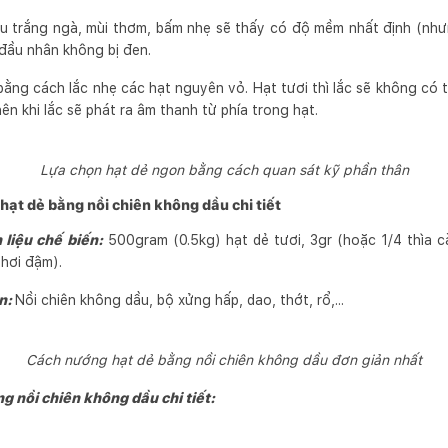
àu trắng ngà, mùi thơm, bấm nhẹ sẽ thấy có độ mềm nhất định (nh
 đầu nhân không bị đen.
ằng cách lắc nhẹ các hạt nguyên vỏ. Hạt tươi thì lắc sẽ không có t
nên khi lắc sẽ phát ra âm thanh từ phía trong hạt.
Lựa chọn hạt dẻ ngon bằng cách quan sát kỹ phần thân
ạt dẻ bằng nồi chiên không dầu chi tiết
 liệu chế biến:
500gram (0.5kg) hạt dẻ tươi, 3gr (hoặc 1/4 thìa c
 hơi đậm).
ện:
Nồi chiên không dầu, bộ xửng hấp, dao, thớt, rổ,...
Cách nướng hạt dẻ bằng nồi chiên không dầu đơn giản nhất
g nồi chiên không dầu chi tiết: