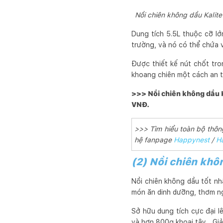
Nồi chiên không dầu Kalite
Dung tích 5.5L thuộc cỡ lớn
trường, và nó có thể chứa 
Được thiết kế nút chốt tro
khoang chiên một cách an t
>>> Nồi chiên không dầu K
VNĐ.
>>> Tìm hiểu toàn bộ thôn
hệ fanpage
Happynest
/
H
(2) Nồi chiên khôn
Nồi chiên không dầu tốt nh
món ăn dinh dưỡng, thơm n
Sở hữu dung tích cực đại l
và hơn 800g khoai tây,…Giả