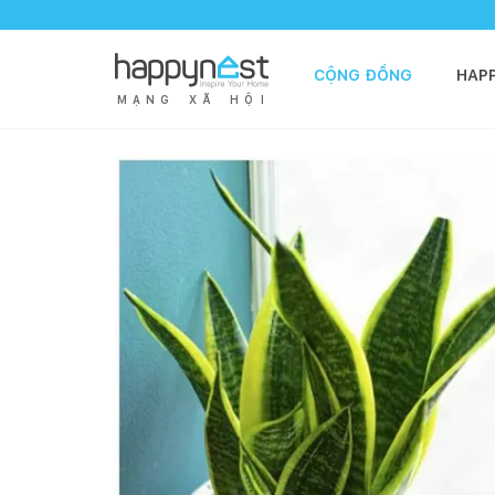
CỘNG ĐỒNG
HAP
M
Ạ
N
G
X
Ã
H
Ộ
I