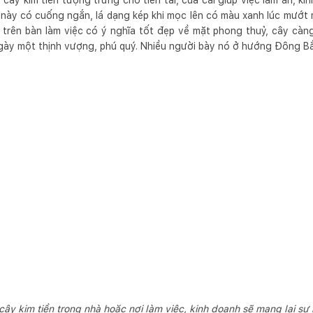
cây kim tiền tượng trưng cho tiền tài, của cải giúp việc làm ăn, 
ây này có cuống ngắn, lá dạng kép khi mọc lên có màu xanh lúc mướt
t trên bàn làm việc có ý nghĩa tốt đẹp về mặt phong thuỷ, cây càng
ủ ngày một thịnh vượng, phú quý. Nhiều người bày nó ở hướng Đông B
 cây kim tiền trong nhà hoặc nơi làm việc, kinh doanh sẽ mang lại sự 