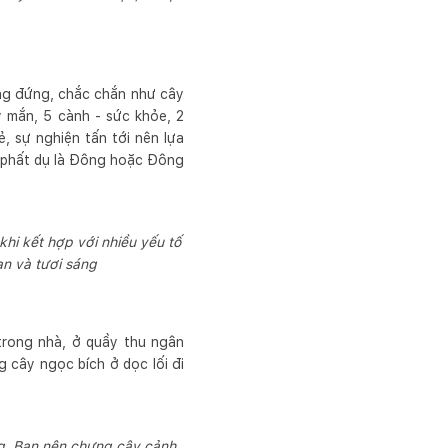
ẳng đứng, chắc chắn như cây
 mắn, 5 cành - sức khỏe, 2
, sự nghiện tấn tới nên lựa
y phất dụ là Đông hoặc Đông
hi kết hợp với nhiều yếu tố
an và tươi sáng
trong nhà, ở quầy thu ngân
 cây ngọc bích ở dọc lối đi
g. Bạn nên chưng cây cảnh