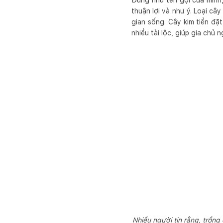
Đúng như tên gọi của mình, 
thuận lợi và như ý. Loại c
gian sống. Cây kim tiền đặ
nhiều tài lộc, giúp gia ch
Nhiều người tin rằng, trồng