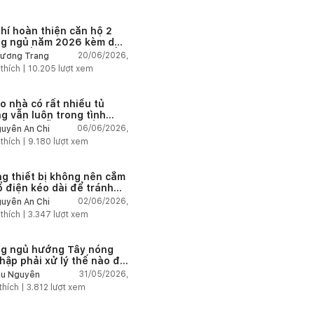
phí hoàn thiện căn hộ 2
g ngủ năm 2026 kèm dự
chi tiết và ví dụ thực tế
20/06/2026,
ương Trang
 thích |
10.205
lượt xem
ao nhà có rất nhiều tủ
g vẫn luôn trong tình
g thiếu chỗ chứa đồ?
06/06/2026,
uyễn An Chi
 thích |
9.180
lượt xem
g thiết bị không nên cắm
ổ điện kéo dài để tránh
tải và chập cháy trong
02/06/2026,
uyễn An Chi
 thích |
3.347
lượt xem
g ngủ hướng Tây nóng
hập phải xử lý thế nào để
mát hơn?
31/05/2026,
u Nguyễn
thích |
3.812
lượt xem