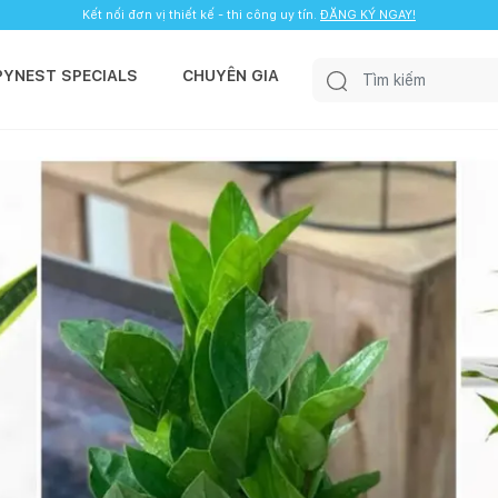
Kết nối đơn vị thiết kế - thi công uy tín.
ĐĂNG KÝ NGAY!
PYNEST SPECIALS
CHUYÊN GIA