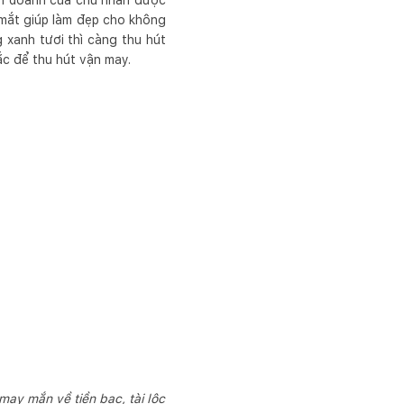
kinh doanh của chủ nhân được
 mắt giúp làm đẹp cho không
 xanh tươi thì càng thu hút
ắc để thu hút vận may.
may mắn về tiền bạc, tài lộc