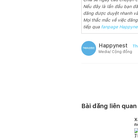
Nếu đây là lần đầu bạn đă
đăng được duyệt nhanh và 
Mọi thắc mắc về việc đăng b
tiếp qua
fanpage Happyne
Happynest
Th
Media/ Cộng đồng
Bài đăng liên quan
X
n
v
2