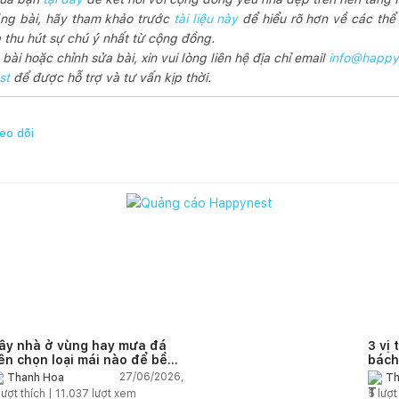
ng bài, hãy tham khảo trước
tài liệu này
để hiểu rõ hơn về các thể l
thu hút sự chú ý nhất từ cộng đồng.
ài hoặc chỉnh sửa bài, xin vui lòng liên hệ địa chỉ email
info@happy
st
để được hỗ trợ và tư vấn kịp thời.
eo dõi
ây nhà ở vùng hay mưa đá
3 vị 
ên chọn loại mái nào để bền
bách
à an toàn?
27/06/2026,
Thanh Hoa
Th
lượt thích |
11.037
lượt xem
5
lượt