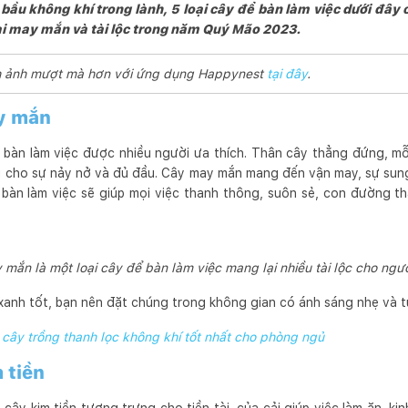
ầu không khí trong lành, 5 loại cây để bàn làm việc dưới đây 
i may mắn và tài lộc trong năm Quý Mão 2023.
ình ảnh mượt mà hơn với ứng dụng Happynest
tại đây
.
y mắn
 bàn làm việc được nhiều người ưa thích. Thân cây thẳng đứng, mỗ
 cho sự nảy nở và đủ đầu. Cây may mắn mang đến vận may, sự sung
 bàn làm việc sẽ giúp mọi việc thanh thông, suôn sẻ, con đường 
mắn là một loại cây để bàn làm việc mang lại nhiều tài lộc cho ngư
xanh tốt, bạn nên đặt chúng trong không gian có ánh sáng nhẹ và tư
i cây trồng thanh lọc không khí tốt nhất cho phòng ngủ
 tiền