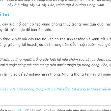
này ở hướng Tây và Tây Bắc, tránh đặt ở hướng Đông Nam
i hổ
, cây lưỡi hổ còn có tác dụng phong thuỷ trong việc xua đuổi nă
y rất thích hợp để bàn làm việc.
hường xuyên mà cây lưỡi hổ vẫn có thể sinh trưởng và xanh tốt. Câ
ống, giúp mọi kế hoạch, dự định trong năm đều thuận buồm xuôi gió
i xưa, những người trồng cây lưỡi hổ nếu chăm sóc cây ra được hoa
chỉ ở cuộc sống mà còn mang đến nhiều thuận lợi trong công việc, tà
bàn làm việc để sự nghiệp hanh thông. Những thông tin này chỉ man
ại cây vừa hợp phong thủy, vừa có thể sống tốt ở môi trường thiếu á
của bạn
tại đây
để kết nối với cộng đồng yêu nhà đẹp trên nền tảng