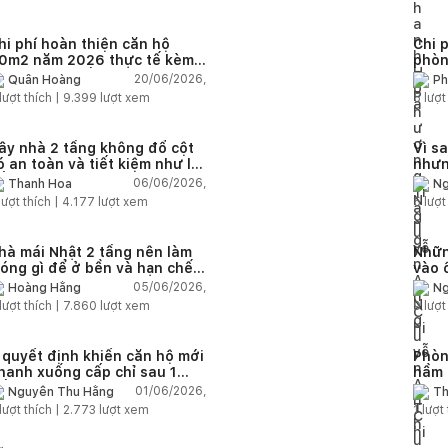
hi phí hoàn thiện căn hộ
Chi 
0m2 năm 2026 thực tế kèm
phòn
ự toán chi tiết từng hạng
toán 
20/06/2026,
Quân Hoàng
Ph
ục
lượt thích |
9.399
lượt xem
5
lượt
ây nhà 2 tầng không đổ cột
Vì s
ó an toàn và tiết kiệm như lời
nhưn
ồn?
trạn
06/06/2026,
Thanh Hoa
Ng
lượt thích |
4.177
lượt xem
5
lượt
hà mái Nhật 2 tầng nên làm
Nhữn
óng gì để ở bền và hạn chế
vào 
ứt lún?
quá 
05/06/2026,
Hoàng Hằng
Ng
nhà
lượt thích |
7.860
lượt xem
9
lượt
 quyết định khiến căn hộ mới
Phòn
hanh xuống cấp chỉ sau 1
hầm 
ến 2 năm
nhà 
01/06/2026,
Nguyễn Thu Hằng
Th
lượt thích |
2.773
lượt xem
1
lượt 