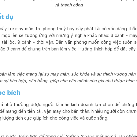
và thành công
ất dụ
 cây tre may mắn, tre phong thuỷ hay cây phát tài có vóc dáng th
h mọc lên sẽ tương ứng với những ý nghĩa khác nhau: 3 cành - may
- tài lộc, 9 cành - thời vận. Dân văn phòng muốn công việc suôn sẻ
ặc 9 cành để chưng trên bàn làm việc. Hướng thích hợp để đặt câ
 bàn làm việc mang lại sự may mắn, sức khỏe và sự thịnh vượng nên k
n sự hòa hợp, cân bằng, giúp cho vận mệnh của gia chủ được bình 
ọc bích
lá nhỏ thường được người làm ăn kinh doanh lựa chọn để chưng 
để mang đến tiền tài, vận may cho bản thân. Nhiều người còn chưng
 lượng tích cực giúp ích cho công việc và cuộc sống.
ưa nước, thích hợp để trong môi trường thoáng mát như ở văn phòn