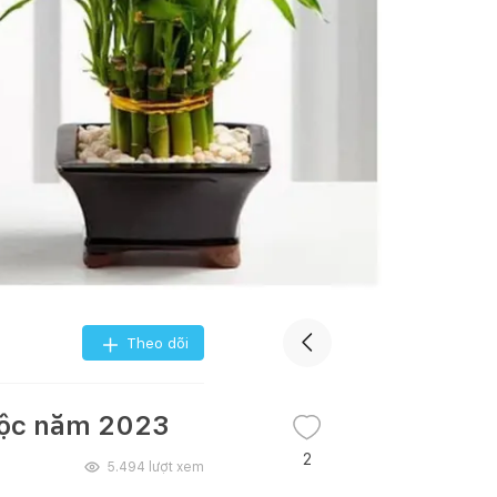
Theo dõi
 lộc năm 2023
2
5.494
lượt xem