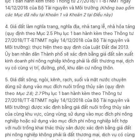
lục 1 ban hành kèm theo Thông tư 27/2018/TT-BTNMT ngày
14/12/2018 của Bộ Tài nguyên và Môi trường
(Không bao gồm
các Mục đã nêu tại Khoản 1 và Khoản 2 tại Điều này)
4. Giá đất làm nghĩa trang, nghĩa địa, nhà tang lễ, nhà hỏa táng
(quy định theo Mục 2.5 Phụ lục 1 ban hành kèm theo Thông tư
27/2018/TT-BTNMT ngày 14/12/2018 của Bộ Tài nguyên và
Môi trường): thực hiện theo quy định của Luật Đất đai 2013.
Ủy ban nhân dân Thành phố sẽ xác định bằng giá đất sản xuất
kinh doanh phi nông nghiệp không phải là đất thương mại, dịch
vụ có cùng vị trí, đường, phố, khu dân cư nông thôn.
5. Giá đất sông, ngòi, kênh, rạch, suối và mặt nước chuyên
dùng sử dụng vào mục đích nuôi trồng thủy sản (quy định
theo
Mục 2.6; 2.7
Phụ lục 1 ban hành kèm theo Thông tư
27/2018/TT-BTNMT ngày 14/12/2018 của Bộ Tài nguyên và
Môi trường) được xác định bằng giá đất nuôi trồng thủy sản
của cùng khu vực, cùng vùng; sử dụng vào mục đích phi nông
nghiệp hoặc sử dụng vào mục đích phi nông nghiệp kết hợp
với nuôi trồng khai thác thủy sản được xác định bằng giá đất
phi nông nghiệp không phải là đất thương mại, dịch vụ có cùng