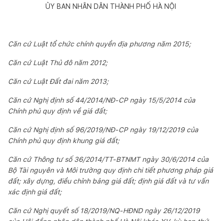
ỦY BAN NHÂN DÂN THÀNH PHỐ HÀ NỘI
Căn cứ Luật tổ chức chính quyền địa phương năm 2015;
Căn c
ứ
Luật Thủ đô năm 2012;
Căn cứ Luật Đất đai năm 2013;
Căn cứ Nghị định số 44/2014/NĐ-CP ngày 15/5/2014 của
Ch
í
nh phủ quy định về giá đất;
Căn cứ Nghị định s
ố
96/2019/NĐ-CP ngày 19/12/2019 của
Ch
í
nh phủ quy định khung giá đất;
Căn cứ Thông tư s
ố
36/2014/TT-BTNMT ngày 30/6/2014 của
Bộ Tài nguyên và Môi trường quy định ch
i
tiết phương pháp giá
đất; xây dựng, đi
ề
u chỉnh bảng giá đất; định gi
á
đất và tư v
ấ
n
xác định giá đất;
Căn cứ Nghị quyết s
ố
18/2019/NQ-HĐND ngày 26/12/2019