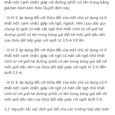
nhất một cạnh (mặt) giáp với đường (phố) có tên trong bảng
giá ban hành kèm theo Quyết định này;
- Vị trí 2: áp dụng đối với thửa đất của một chủ sử dụng có ít
nhất một cạnh (mặt) giáp với ngõ, ngách, hẻm (
sau đây gọi
chung là ngõ
) có mặt cắt ngõ nhỏ nhất (
t
í
nh từ chỉ giới hè
đường (ph
ố
) có tên trong bảng gi
á
đất tới mốc giới đầu tiên
của thửa đ
ấ
t ti
ế
p gi
á
p với ngõ
) từ 3,5 m trở lên.
- Vị trí 3: áp dụng đối với thửa đất của một chủ sử dụng có ít
nhất một cạnh (mặt) giáp với ngõ có mặt cắt ngõ nhỏ nhất
(
tính từ chỉ giới hè đường (phố) có tên trong bảng giá đất tới
mốc giới đầu tiên của thửa đất tiếp giáp với ngõ
) từ 2 m đến
dưới 3,5 m.
- Vị trí 4: áp dụng đối với thửa đất của một chủ sử dụng có ít
nhất một cạnh (mặt) giáp với ngõ có mặt cắt ngõ nhỏ nhất
(
tính từ chỉ giới hè đường (phố) có tên trong bảng giá đất tới
mốc giới đầu tiên của thửa đất tiếp giáp với ngõ
) dưới 2 m.
2.2. Nguyên tắc xác định giá đất cho các trường hợp đặc biệt: