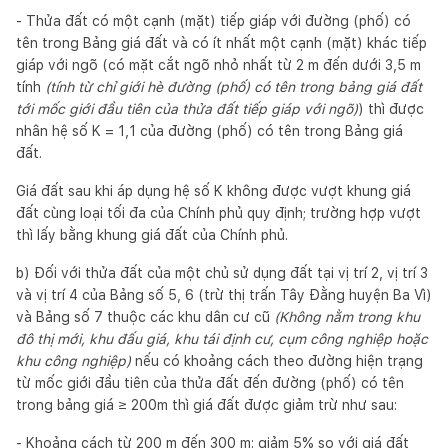
- Thửa đất có một cạnh (mặt) tiếp giáp với đường (phố) có
tên trong Bảng giá đất và có ít nhất một cạnh (mặt) khác tiếp
giáp với ngõ (có mặt cắt ngõ nhỏ nhất từ 2 m đến dưới 3,5 m
tính
(tính từ chỉ giới hè đường (phố) có tên trong bảng giá đất
tới mốc giới đầu tiên của thửa đất tiếp giáp với ngõ)
) thì được
nhân hệ số K = 1,1 của đường (phố) có tên trong Bảng giá
đất.
Giá đất sau khi áp dụng hệ số K không được vượt khung giá
đất cùng loại tối đa của Chính phủ quy định; trường hợp vượt
thì lấy bằng khung giá đất của Chính phủ.
b) Đối với thửa đất của một chủ sử dụng đất tại vị trí 2, vị trí 3
và vị trí 4 của Bảng số 5, 6 (trừ thị trấn Tây Đằng huyện Ba Vì)
và Bảng số 7 thuộc các khu dân cư cũ
(Không nằm trong khu
đô thị mới, khu đấu giá, khu tái định cư, cụm công nghiệp hoặc
khu công nghiệp)
nếu có khoảng cách theo đường hiện trạng
từ mốc giới đầu tiên của thửa đất đến đường (phố) có tên
trong bảng giá ≥ 200m thì giá đất được giảm trừ như sau:
- Khoảng cách từ 200 m đến 300 m: giảm 5% so với giá đất