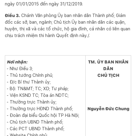
ngày 01/01/2015 đến ngày 31/12/2019.
Điều 3.
Chánh Văn phòng Ủy ban nhân dân Thành phố; Giám
đốc các sở, ban, ngành; Chủ tịch Ủy ban nhân dân các quận,
huyện, thị xã và các tổ chức, hộ gia đình, cá nhân có liên quan
chịu trách nhiệm thi hành Quyết định này./.
Nơi nhận:
TM. ỦY BAN NHÂN
- Như Điều 3;
DÂN
- Thủ tướng Chính phủ;
CHỦ TỊCH
- Đ/c Bí thư Thành ủy;
- Bộ: TN&MT; TC; XD; Tư pháp;
- Viện KSND TC; Tòa án NDTC;
- Thường trực Thành ủy;
- Thường trực HĐND Thành phố;
Nguyễn Đức Chung
- Đoàn đại biểu Quốc hội TP Hà Nội;
- Chủ tịch UBND Thành phố;
- Các PCT UBND Thành phố;
- Website Chính phủ;