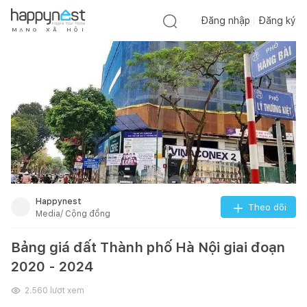
Đăng nhập
Đăng ký
M
Ạ
N
G
X
Ã
H
Ộ
I
Happynest
Theo dõi
Media/ Cộng đồng
Bảng giá đất Thành phố Hà Nội giai đoạn
2020 - 2024
2.560
lượt xem