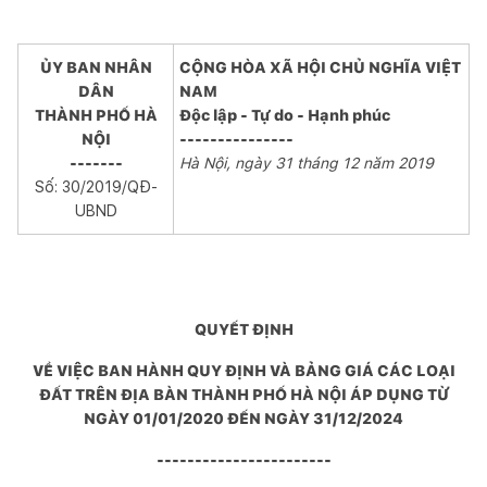
ỦY BAN NHÂN
CỘNG HÒA XÃ HỘI CHỦ NGHĨA VIỆT
DÂN
NAM
THÀNH PHỐ HÀ
Độc lập - Tự do - Hạnh phúc
NỘI
---------------
-------
Hà Nội
, ngày
31
tháng
12
năm
2019
Số: 30/2019/QĐ-
UBND
QUYẾT ĐỊNH
VỀ VIỆC BAN HÀNH QUY ĐỊNH VÀ BẢNG GIÁ CÁC LOẠI
ĐẤT TRÊN ĐỊA BÀN THÀNH PHỐ HÀ NỘI ÁP DỤNG TỪ
NGÀY 01/01/2020 ĐẾN NGÀY 31/12/2024
-----------------------