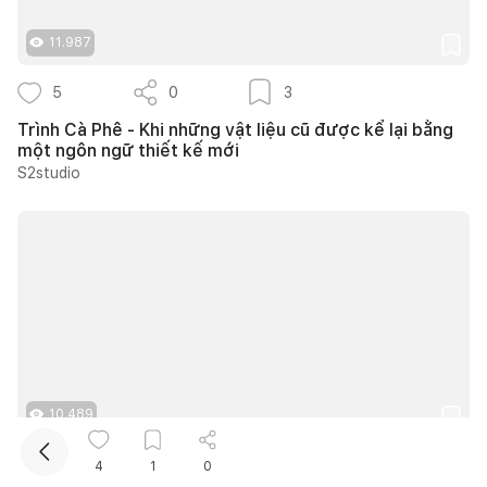
11.987
5
0
3
Trình Cà Phê - Khi những vật liệu cũ được kể lại bằng
một ngôn ngữ thiết kế mới
S2studio
Kết nối thiết kế, thi công
Mua sắm hoàn thiện nhà
10.489
15
0
11
4
1
0