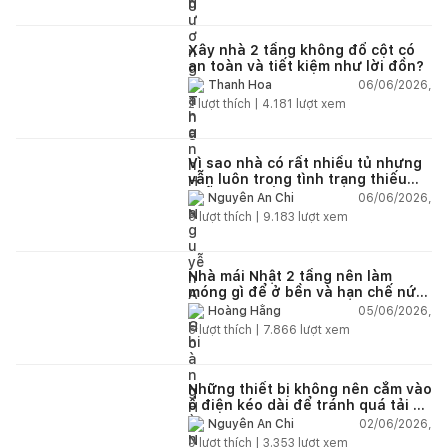
Xây nhà 2 tầng không đổ cột có
an toàn và tiết kiệm như lời đồn?
06/06/2026,
Thanh Hoa
2
lượt thích |
4.181
lượt xem
Vì sao nhà có rất nhiều tủ nhưng
vẫn luôn trong tình trạng thiếu
chỗ chứa đồ?
06/06/2026,
Nguyễn An Chi
5
lượt thích |
9.183
lượt xem
Nhà mái Nhật 2 tầng nên làm
móng gì để ở bền và hạn chế nứt
lún?
05/06/2026,
Hoàng Hằng
5
lượt thích |
7.866
lượt xem
Những thiết bị không nên cắm vào
ổ điện kéo dài để tránh quá tải và
chập cháy trong nhà
02/06/2026,
Nguyễn An Chi
9
lượt thích |
3.353
lượt xem