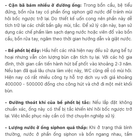
- Cặn bã bám nhiều ở đường ống:
Trong bồn cầu, bệ tiểu
đứng, bồn rửa tay có phần ống siphon giữ nước để tránh mùi
hôi bốc ngược trở lại. Do thiết kế uốn cong nên phần này dễ
tích trữ lại các chất bẩn gây mùi, tắc. Để xử lý cặn này, bạn sử
dụng các chế phẩm làm sạch dạng nước hoặc viên đổ vào bồn
cầu, bồn rửa tay, ngâm theo thời gian hướng dẫn và giật nước.
- Bể phốt bị đầy:
Hầu hết các nhà hiện nay đều sử dụng bể tự
hoại nhưng vẫn còn lượng bùn cặn tích tụ lại. Với các hộ gia
đình, thời gian cần tiến hành hút bể phốt vào khoảng 2-3 năm.
Nếu bạn đã quá lâu chưa làm việc này, WC cũng dễ có mùi hôi.
Hiện nay có rất nhiều công ty hỗ trợ dịch vụ với giá khoảng
400.000 - 500.000 đồng cho công hút và chở đi một mét khối
bùn.
- Đường thoát khí của bể phốt bị tắc:
Nếu lắp đặt không
chuẩn xác, ống này có thể bị tắc khiến khí hôi bốc ngược trở
lại. Việc khắc phục này cần có thợ chuyên nghiệp xử lý.
- Lượng nước ở ống siphon quá thấp:
Khi ở trạng thái bình
thường, nước ở phần ống siphon và bồn ngang nhau, tầm