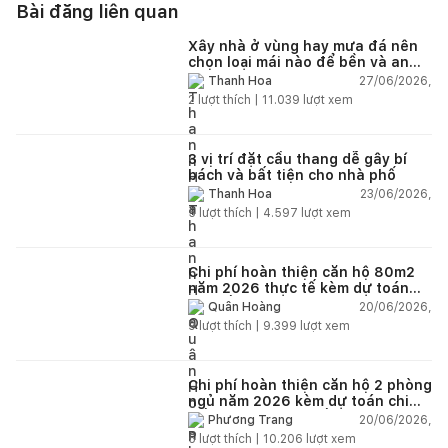
Bài đăng liên quan
Xây nhà ở vùng hay mưa đá nên
chọn loại mái nào để bền và an
toàn?
27/06/2026,
Thanh Hoa
2
lượt thích |
11.039
lượt xem
3 vị trí đặt cầu thang dễ gây bí
bách và bất tiện cho nhà phố
23/06/2026,
Thanh Hoa
5
lượt thích |
4.597
lượt xem
Chi phí hoàn thiện căn hộ 80m2
năm 2026 thực tế kèm dự toán
chi tiết từng hạng mục
20/06/2026,
Quân Hoàng
9
lượt thích |
9.399
lượt xem
Chi phí hoàn thiện căn hộ 2 phòng
ngủ năm 2026 kèm dự toán chi
tiết và ví dụ thực tế
20/06/2026,
Phương Trang
5
lượt thích |
10.206
lượt xem