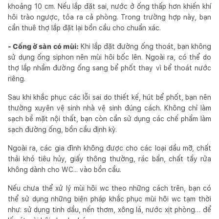
khoảng 10 cm. Nếu lắp đặt sai, nước ở ống thấp hơn khiến khí
hôi trào ngược, tỏa ra cả phòng. Trong trường hợp này, bạn
cần thuê thợ lắp đặt lại bồn cầu cho chuẩn xác.
- Cống ở sàn có mùi:
Khi lắp đặt đường ống thoát, bạn không
sử dụng ống siphon nên mùi hôi bốc lên. Ngoài ra, có thể do
thợ lắp nhầm đường ống sang bể phốt thay vì bể thoát nước
riêng.
Sau khi khắc phục các lỗi sai do thiết kế, hút bể phốt, bạn nên
thường xuyên vệ sinh nhà vệ sinh đúng cách. Không chỉ làm
sạch bề mặt nội thất, bạn còn cần sử dụng các chế phẩm làm
sạch đường ống, bồn cầu định kỳ.
Ngoài ra, các gia đình không được cho các loại dầu mỡ, chất
thải khó tiêu hủy, giấy thông thường, rác bẩn, chất tẩy rửa
không dành cho WC... vào bồn cầu.
Nếu chưa thể xử lý mùi hôi wc theo những cách trên, bạn có
thể sử dụng những biện pháp khắc phục mùi hôi wc tạm thời
như: sử dụng tinh dầu, nến thơm, xông lá, nước xịt phòng… để