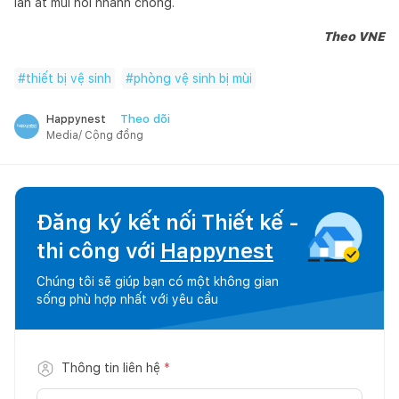
lấn át mùi hôi nhanh chóng.
Theo VNE
#
thiết bị vệ sinh
#
phòng vệ sinh bị mùi
Theo dõi
Happynest
Media/ Cộng đồng
Đăng ký kết nối Thiết kế -
thi công với
Happynest
Chúng tôi sẽ giúp bạn có một không gian
sống phù hợp nhất với yêu cầu
Thông tin liên hệ
*