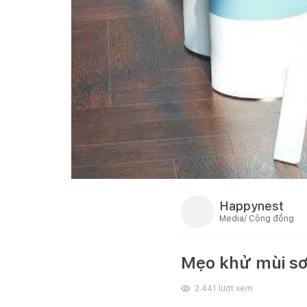
Happynest
Media/ Cộng đồng
Mẹo khử mùi sơ
2.441
lượt xem