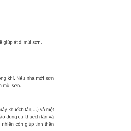
 giúp át đi mùi sơn.
hông khí. Nếu nhà mới sơn
ần mùi sơn.
 máy khuếch tán,…) và một
 vào dụng cụ khuếch tán và
 nhiên còn giúp tinh thần