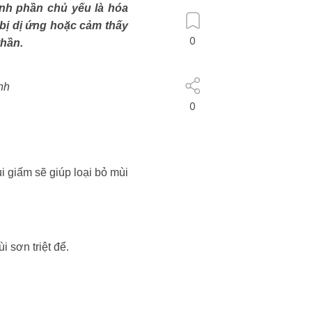
phần chủ yếu là hóa
 bị dị ứng hoặc cảm thấy
0
 thần.
̀nh
0
giấm sẽ giúp loại bỏ mùi
i sơn triệt để.