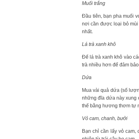
Muối trắng
Đầu tiên, bạn pha muối v
nơi cần được loại bỏ mùi 
nhất.
Lá trà xanh khô
Để lá trà xanh khô vào cá
trà nhiều hơn để đảm bảo 
Dứa
Mua vài quả dứa (số lượng
những đĩa dứa này xung q
thế bằng hương thơm tự n
Vỏ cam, chanh, bưởi
Bạn chỉ cần lấy vỏ cam,
nhiên từ trái cây họ cam 