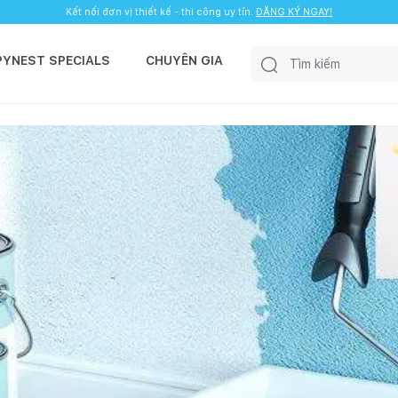
Kết nối đơn vị thiết kế - thi công uy tín.
ĐĂNG KÝ NGAY!
PYNEST SPECIALS
CHUYÊN GIA