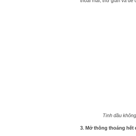
thoải mái, thư giãn và dễ 
Tinh dầu không
3. Mở thông thoáng hết 