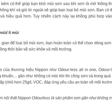
kém có thể giúp bạn khử mùi sơn sau khi sơn là mở thông thoa
hông khí và gió từ ngoài sẽ giúp bạn loại bỏ mùi sơn. Bạn có
h và hiệu quả hơn. Tuy nhiên cách này lại không phù hợp v
ùi/ ít mùi
gian để loại bỏ mùi sơn, bạn hoàn toàn có thể chọn dòng s
đồng thời bảo vệ sức khỏe và môi trường.
 của thương hiệu Nippon như Odour-less all in one, Odour-l
ng khuẩn… gần như không có mùi khi thi công sơn và trong quá
thấp (nhỏ hơn 25g/L VOC, đáp ứng yêu cầu an toàn về môi trườn
n nội thất Nippon Odourless là sản phẩm sơn gần như không m