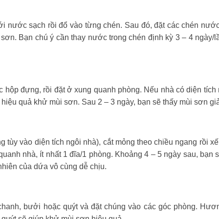
ới nước sạch rồi đổ vào từng chén. Sau đó, đặt các chén nư
sơn. Bạn chú ý cần thay nước trong chén định kỳ 3 – 4 ngày/lầ
c hộp đựng, rồi đặt ở xung quanh phòng. Nếu nhà có diện tích
hiệu quả khử mùi sơn. Sau 2 – 3 ngày, bạn sẽ thấy mùi sơn giả
 tùy vào diện tích ngôi nhà), cắt mỏng theo chiều ngang rồi xếp
uanh nhà, ít nhất 1 đĩa/1 phòng. Khoảng 4 – 5 ngày sau, bạn 
hiên của dứa vô cùng dễ chịu.
 chanh, bưởi hoặc quýt và đặt chúng vào các góc phòng. Hươ
– quýt sẽ giúp khử mùi sơn hiệu quả.