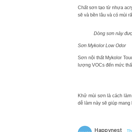
Chất sơn tạo từ nhựa acry
sẽ và bền lâu và có mùi rấ
Dòng sơn này được
Sơn Mykolor Low Odor
Sơn nội thất Mykolor Tou
lượng VOCs đến mức thấp 
Khử mùi sơn là cách la
dễ làm này sẽ giúp mang l
Happynest
Th