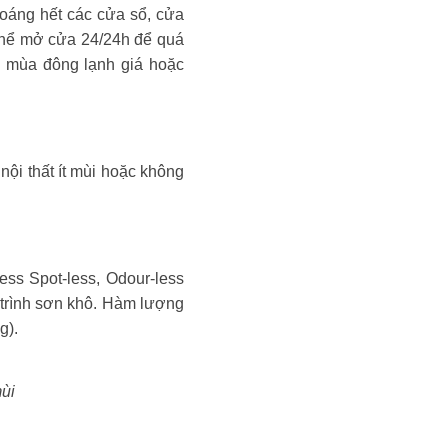
́ng hết các cửa sổ, cửa
 thể mở cửa 24/24h để quá
ào mùa đông lạnh giá hoặc
ơn nội thất ít mùi hoặc không
ess Spot-less, Odour-less
 trình sơn khô. Hàm lượng
g).
ùi