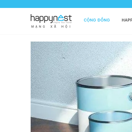
CỘNG ĐỒNG
HAP
M
Ạ
N
G
X
Ã
H
Ộ
I