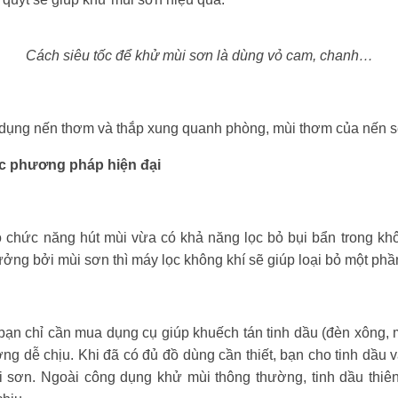
Cách siêu tốc để khử mùi sơn là dùng vỏ cam, chanh…
̉ dụng nến thơm và thắp xung quanh phòng, mùi thơm của nến sẽ
c phương pháp hiện đại
́ chức năng hút mùi vừa có khả năng lọc bỏ bụi bẩn trong k
ưởng bởi mùi sơn thì máy lọc không khí sẽ giúp loại bỏ một ph
, bạn chỉ cần mua dụng cụ giúp khuếch tán tinh dầu (đèn xông,
ơng dễ chịu. Khi đã có đủ đồ dùng cần thiết, bạn cho tinh dầu
i sơn. Ngoài công dụng khử mùi thông thường, tinh dầu thiên