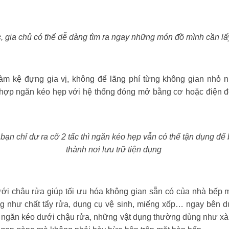
, gia chủ có thể dễ dàng tìm ra ngay những món đồ mình cần lấ
m kệ đựng gia vị, không để lãng phí từng không gian nhỏ nh
t hợp ngăn kéo hẹp với hệ thống đóng mở bằng cơ hoặc điện đ
bạn chỉ dư ra cỡ 2 tấc thì ngăn kéo hẹp vẫn có thể tận dụng để
thành nơi lưu trữ tiện dụng
ưới chậu rửa giúp tối ưu hóa không gian sẵn có của nhà bếp 
g như chất tẩy rửa, dụng cụ vệ sinh, miếng xốp… ngay bên d
 ngăn kéo dưới chậu rửa, những vật dụng thường dùng như xà