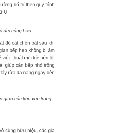
ờng bố trí theo quy trình
ữ U.
 và ấm cúng hơn
t để cất chén bát sau khi
 gian bếp hẹp không bị ám
việc thoát mùi trở nên tối
à, giúp căn bếp nhỏ trông
t tẩy rửa đa năng ngay bên
ển giữa các khu vực trong
 vô cùng hữu hiệu, các gia