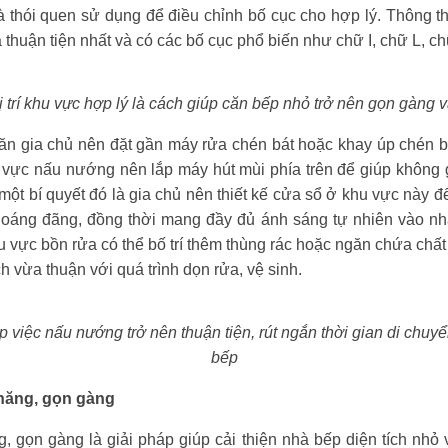
 thói quen sử dụng để điều chỉnh bố cục cho hợp lý. Thông thư
thuận tiện nhất và có các bố cục phổ biến như chữ I, chữ L, ch
ị trí khu vực hợp lý là cách giúp căn bếp nhỏ trở nên gọn gàng
ăn gia chủ nên đặt gần máy rửa chén bát hoặc khay úp chén bá
 vực nấu nướng nên lắp máy hút mùi phía trên để giúp không
ột bí quyết đó là gia chủ nên thiết kế cửa sổ ở khu vực này để 
hoáng đãng, đồng thời mang đầy đủ ánh sáng tự nhiên vào nh
hu vực bồn rửa có thể bố trí thêm thùng rác hoặc ngăn chứa chấ
ch vừa thuận với quá trình dọn rửa, vệ sinh.
p việc nấu nướng trở nên thuận tiện, rút ngắn thời gian di chuy
bếp
 năng, gọn gàng
, gọn gàng là giải pháp giúp cải thiện nhà bếp diện tích nhỏ