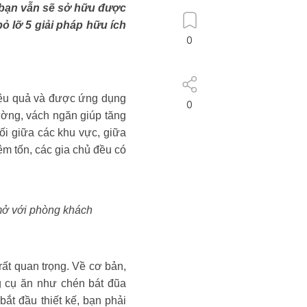
, bạn vẫn sẽ sở hữu được
ỏ lỡ 5 giải pháp hữu ích
0
hiệu quả và được ứng dụng
0
ường, vách ngăn giúp tăng
nối giữa các khu vực, giữa
êm tốn, các gia chủ đều có
 mở với phòng khách
rất quan trọng. Về cơ bản,
g cụ ăn như chén bát đũa
ắt đầu thiết kế, bạn phải