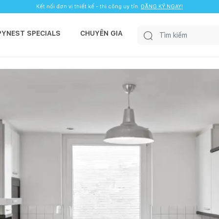
Kết nối đơn vị thiết kế - thi công uy tín.
ĐĂNG KÝ NGAY!
PYNEST SPECIALS
CHUYÊN GIA