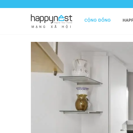
CỘNG ĐỒNG
HAP
M
Ạ
N
G
X
Ã
H
Ộ
I