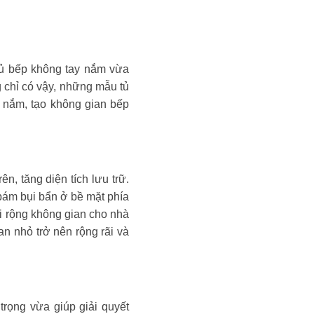
 tủ bếp không tay nắm vừa
 chỉ có vậy, những mẫu tủ
y nắm, tạo không gian bếp
n, tăng diện tích lưu trữ.
bám bụi bẩn ở bề mặt phía
ới rộng không gian cho nhà
an nhỏ trở nên rộng rãi và
 trọng vừa giúp giải quyết