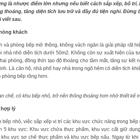
ng là nhược điểm lớn nhưng nếu biết cách sắp xếp, bố trí
 thoáng, tăng diện tích lưu trữ và đầy đủ tiện nghi. Đừng b
 viết sau.
phòng khách
h và phòng bếp mở thông, không vách ngăn là giải pháp rất 
ôi nhà nhỏ diện tích dưới 50m2. Không còn sự xuất hiện của t
hai phòng, đồng thời tạo độ thoáng cho tầm mắt, tăng sự kết 
đình. Là căn hộ, nhà phố hay nhà trong ngõ hẻm có diện tích khi
p phòng bếp rộng hơn.
ạn chế, có khu bếp nhỏ, trở nên thông thoáng hơn nhờ thiết kế
 hợp lý
ếp nhỏ, việc sắp xếp vị trí các khu vực chức năng trong bếp 
h 5 khu vực: Khu vực chứa thực phẩm, khu vực cất giữ dụn
khu vực sơ chế thực phẩm và khu vực bếp nấu. Ngay từ khi b