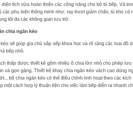
diện tích vừa hoàn thiện các công năng cho bộ tủ bếp. Và tron
đủ các phụ kiện thông minh như: ray trượt giảm chấn, tủ kho có
dụng tối đa các không gian lưu trữ.
ân chia ngăn kéo
kéo sẽ giúp gia chủ sắp xếp khoa học và rõ ràng các loại đồ d
 nhà bếp nhỏ.
ch thấp được thiết kế gồm nhiều ô chia lớn nhỏ cho phép lưu 
n và gọn gàng. Thiết kế khay chia ngăn kéo vách cao dùng n
ớt... bộ chia ngăn kéo có thể điều chỉnh linh hoạt theo các kíc
p một cách hợp lý thuận tiện cho việc làm bếp diễn ra nhanh c