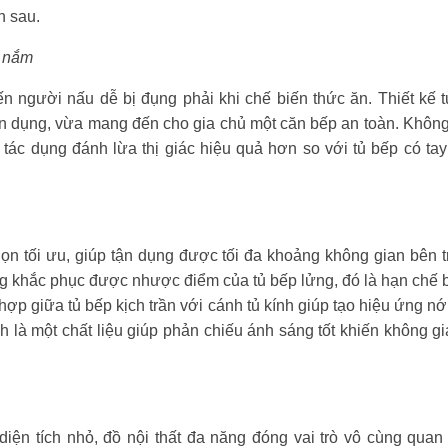
h sau.
y nắm
n người nấu dễ bị đụng phải khi chế biến thức ăn. Thiết kế
ện dụng, vừa mang đến cho gia chủ một căn bếp an toàn. Không
tác dụng đánh lừa thị giác hiệu quả hơn so với tủ bếp có ta
họn tối ưu, giúp tận dụng được tối đa khoảng không gian bên trê
ng khắc phục được nhược điểm của tủ bếp lửng, đó là hạn chế 
 hợp giữa tủ bếp kịch trần với cánh tủ kính giúp tạo hiệu ứng n
nh là một chất liệu giúp phản chiếu ánh sáng tốt khiến không gi
diện tích nhỏ, đồ nội thất đa năng đóng vai trò vô cùng quan