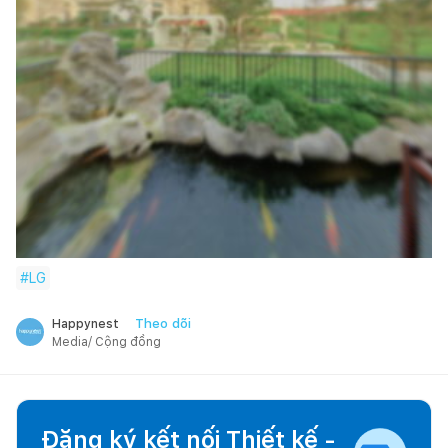
#
LG
Theo dõi
Happynest
Media/ Cộng đồng
Đăng ký kết nối Thiết kế -