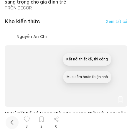
sang trọng cho gia đình trẻ
TRÒN DECOR
Kho kiến thức
Xem tất cả
Nguyễn An Chi
Kết nối thiết kế, thi công
Mua sắm hoàn thiện nhà
Vị trí đặt bể cá trong nhà hợp phong thủy và 7 nơi nên
tránh đặt bể cá
27/06/2026, lúc 20:07
7
lượt thích |
61.564
lượt xem
3
2
0