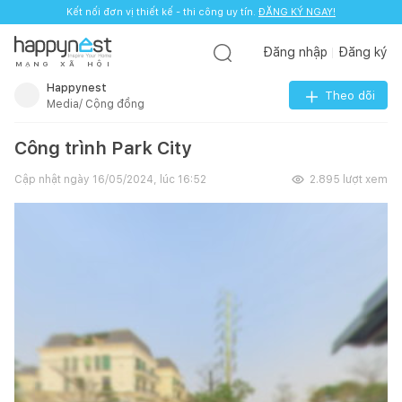
Kết nối đơn vị thiết kế - thi công uy tín.
ĐĂNG KÝ NGAY!
Đăng nhập
Đăng ký
M
Ạ
N
G
X
Ã
H
Ộ
I
Happynest
Theo dõi
Media/ Cộng đồng
Công trình Park City
Cập nhật ngày
16/05/2024, lúc 16:52
2.895
lượt xem