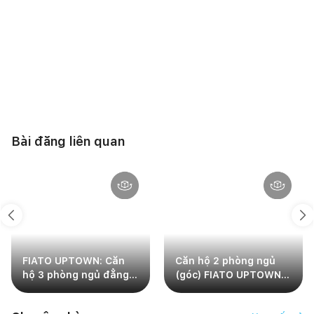
Bài đăng liên quan
FIATO UPTOWN: Căn
Căn hộ 2 phòng ngủ
hộ 3 phòng ngủ đẳng
(góc) FIATO UPTOWN:
cấp cho gia đình
Nơi cảm hứng và tiện
doanh nhân TP.Thủ
nghi giao thoa trong