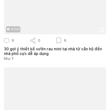
8.509
9
0
6
30 gợi ý thiết kế vườn rau mini tại nhà từ căn hộ đến
nhà phố cực dễ áp dụng
Như Ý