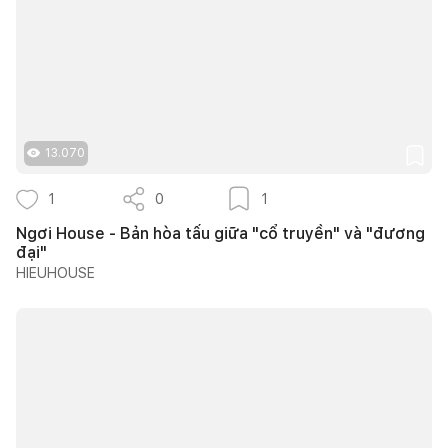
13.070
1
0
1
Ngơi House - Bản hòa tấu giữa "cổ truyền" và "đương
đại"
HIEUHOUSE