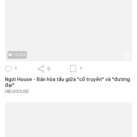
13.059
1
0
1
Ngơi House - Bản hòa tấu giữa "cổ truyền" và "đương
đại"
HIEUHOUSE