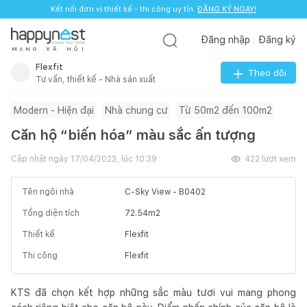
Kết nối đơn vị thiết kế - thi công uy tín.
ĐĂNG KÝ NGAY!
Đăng nhập
Đăng ký
M
Ạ
N
G
X
Ã
H
Ộ
I
Flexfit
Theo dõi
Tư vấn, thiết kế - Nhà sản xuất
Modern - Hiện đại
Nhà chung cư
Từ 50m2 đến 100m2
Căn hộ “biến hóa” màu sắc ấn tượng
Cập nhật ngày
17/04/2023, lúc 10:39
422
lượt xem
Tên ngôi nhà
C-Sky View - B0402
Tổng diện tích
72.54
m2
Thiết kế
Flexfit
Thi công
Flexfit
KTS đã chọn kết hợp những sắc màu tươi vui mang phong