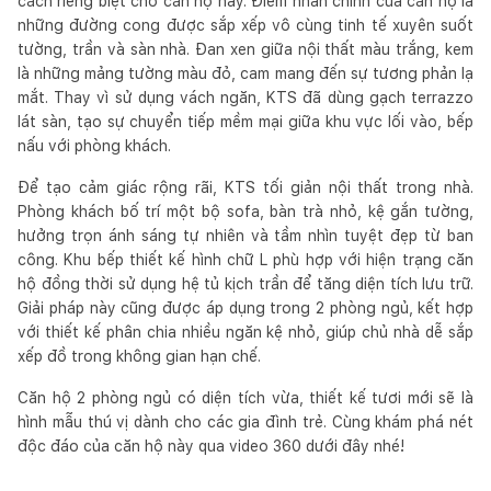
cách riêng biệt cho căn hộ này. Điểm nhấn chính của căn hộ là
những đường cong được sắp xếp vô cùng tinh tế xuyên suốt
tường, trần và sàn nhà. Đan xen giữa nội thất màu trắng, kem
là những mảng tường màu đỏ, cam mang đến sự tương phản lạ
mắt. Thay vì sử dụng vách ngăn, KTS đã dùng gạch terrazzo
lát sàn, tạo sự chuyển tiếp mềm mại giữa khu vực lối vào, bếp
nấu với phòng khách.
Để tạo cảm giác rộng rãi, KTS tối giản nội thất trong nhà.
Phòng khách bố trí một bộ sofa, bàn trà nhỏ, kệ gắn tường,
hưởng trọn ánh sáng tự nhiên và tầm nhìn tuyệt đẹp từ ban
công. Khu bếp thiết kế hình chữ L phù hợp với hiện trạng căn
hộ đồng thời sử dụng hệ tủ kịch trần để tăng diện tích lưu trữ.
Giải pháp này cũng được áp dụng trong 2 phòng ngủ, kết hợp
với thiết kế phân chia nhiều ngăn kệ nhỏ, giúp chủ nhà dễ sắp
xếp đồ trong không gian hạn chế.
Căn hộ 2 phòng ngủ có diện tích vừa, thiết kế tươi mới sẽ là
hình mẫu thú vị dành cho các gia đình trẻ. Cùng khám phá nét
độc đáo của căn hộ này qua video 360 dưới đây nhé!