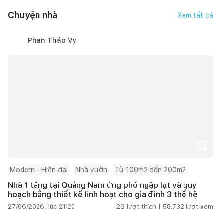
doanh nhân TP.Thủ
nghi giao thoa trong
Chuyện nhà
Đức
không gian sống
Xem tất cả
Phan Thảo Vy
Modern - Hiện đại
Nhà vườn
Từ 100m2 đến 200m2
Nhà 1 tầng tại Quảng Nam ứng phó ngập lụt và quy
hoạch bằng thiết kế linh hoạt cho gia đình 3 thế hệ
27/06/2026, lúc 21:20
29
lượt thích |
58.732
lượt xem