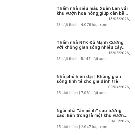
Thăm nhà siêu mẫu Xuân Lan với
khu vườn hoa hồng giúp cân bằng
cuộc sống giữa phố thị
18/05/2026,
13
lượt thích |
4.076
lượt xem
Thăm nhà NTK Đỗ Mạnh Cường
với không gian sống nhiều cây
xanh giúp tái tạo năng lượng giữa
18/05/2026,
phố thị
13
lượt thích |
5.147
lượt xem
Nhà phố hiện đại | Không gian
sống tinh tế cho gia đình trẻ
03/04/2026,
18
lượt thích |
7.961
lượt xem
Ngôi nhà “ẩn mình” sau tường
cao: Bên trong là một khu vườn
nhiệt đới
30/03/2026,
15
lượt thích |
2.947
lượt xem