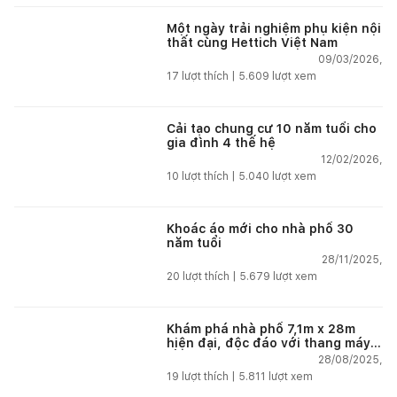
Một ngày trải nghiệm phụ kiện nội
thất cùng Hettich Việt Nam
09/03/2026,
17
lượt thích |
5.609
lượt xem
Cải tạo chung cư 10 năm tuổi cho
gia đình 4 thế hệ
12/02/2026,
10
lượt thích |
5.040
lượt xem
Khoác áo mới cho nhà phố 30
năm tuổi
28/11/2025,
20
lượt thích |
5.679
lượt xem
Khám phá nhà phố 7,1m x 28m
hiện đại, độc đáo với thang máy
lồng kính và sân vườn tại Hải
28/08/2025,
Phòng
19
lượt thích |
5.811
lượt xem