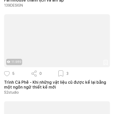
Farmhouse thanh lịch và ấm áp
139DESIGN
11.989
5
0
3
Trình Cà Phê - Khi những vật liệu cũ được kể lại bằng
một ngôn ngữ thiết kế mới
S2studio