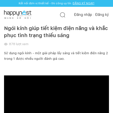
Kết nối đơn vị thiết kế - thi công uy tín.
ĐĂNG KÝ NGAY!
Đăng nhập
Đăng ký
M
Ạ
N
G
X
Ã
H
Ộ
I
Ngói kính giúp tiết kiệm điện năng và khắc
phục tình trạng thiếu sáng
878
lượt xem
Sử dụng ngói kính - một giải pháp lấy sáng và tiết kiệm điện năng 2
trong 1 được nhiều người đánh giá cao.