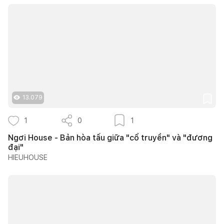
13.079
1
0
1
Ngơi House - Bản hòa tấu giữa "cổ truyền" và "đương
đại"
HIEUHOUSE