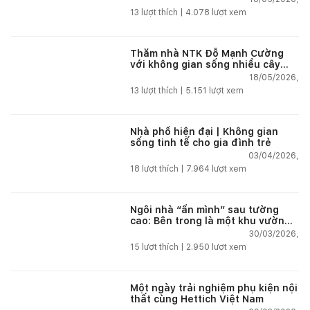
13
lượt thích |
4.078
lượt xem
Thăm nhà NTK Đỗ Mạnh Cường
với không gian sống nhiều cây
xanh giúp tái tạo năng lượng giữa
18/05/2026,
phố thị
13
lượt thích |
5.151
lượt xem
Nhà phố hiện đại | Không gian
sống tinh tế cho gia đình trẻ
03/04/2026,
18
lượt thích |
7.964
lượt xem
Ngôi nhà “ẩn mình” sau tường
cao: Bên trong là một khu vườn
nhiệt đới
30/03/2026,
15
lượt thích |
2.950
lượt xem
Một ngày trải nghiệm phụ kiện nội
thất cùng Hettich Việt Nam