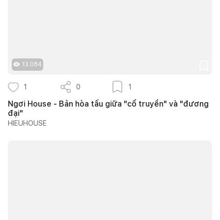
13.084
1
0
1
Ngơi House - Bản hòa tấu giữa "cổ truyền" và "đương
đại"
HIEUHOUSE