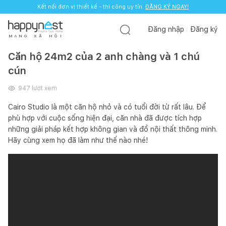
Kết nối đơn vị thiết kế - thi công uy tín.
ĐĂNG KÝ NGAY!
Đăng nhập
Đăng ký
M
Ạ
N
G
X
Ã
H
Ộ
I
Căn hộ 24m2 của 2 anh chàng và 1 chú
cún
947
lượt xem
Cairo Studio là một căn hộ nhỏ và có tuổi đời từ rất lâu. Để
phù hợp với cuộc sống hiện đại, căn nhà đã được tích hợp
những giải pháp kết hợp không gian và đồ nội thất thông minh.
Hãy cùng xem họ đã làm như thế nào nhé!