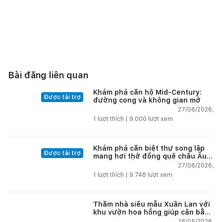
Bài đăng liên quan
Khám phá căn hộ Mid-Century:
Được tài trợ
đường cong và không gian mở
27/06/2026,
1
lượt thích |
9.000
lượt xem
Khám phá căn biệt thự song lập
Được tài trợ
mang hơi thở đồng quê châu Âu
tại vùng biển đẹp nhất Nha Trang
27/06/2026,
1
lượt thích |
9.748
lượt xem
Thăm nhà siêu mẫu Xuân Lan với
khu vườn hoa hồng giúp cân bằng
cuộc sống giữa phố thị
18/05/2026,