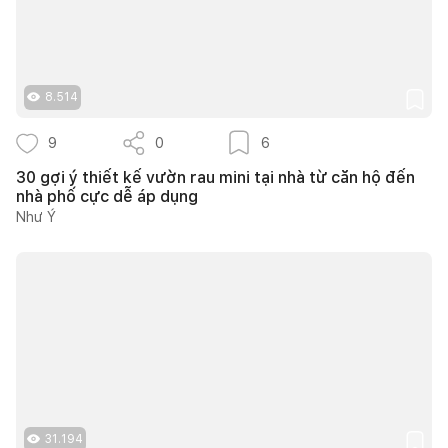
8.514
9
0
6
30 gợi ý thiết kế vườn rau mini tại nhà từ căn hộ đến
nhà phố cực dễ áp dụng
Như Ý
31.194