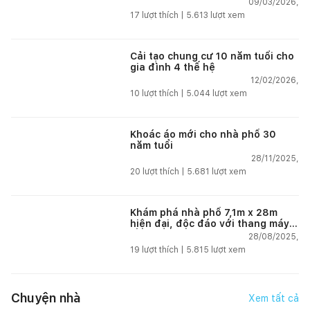
09/03/2026,
17
lượt thích |
5.613
lượt xem
Cải tạo chung cư 10 năm tuổi cho
gia đình 4 thế hệ
12/02/2026,
10
lượt thích |
5.044
lượt xem
Khoác áo mới cho nhà phố 30
năm tuổi
28/11/2025,
20
lượt thích |
5.681
lượt xem
Khám phá nhà phố 7,1m x 28m
hiện đại, độc đáo với thang máy
lồng kính và sân vườn tại Hải
28/08/2025,
Phòng
19
lượt thích |
5.815
lượt xem
Chuyện nhà
Xem tất cả