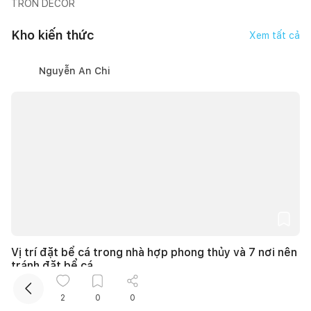
TRÒN DECOR
Kho kiến thức
Xem tất cả
Nguyễn An Chi
Kết nối thiết kế, thi công
Vị trí đặt bể cá trong nhà hợp phong thủy và 7 nơi nên
tránh đặt bể cá
27/06/2026, lúc 20:07
7
lượt thích |
61.584
lượt xem
2
0
0