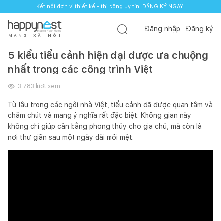
Kết nối đơn vị thiết kế - thi công uy tín.
ĐĂNG KÝ NGAY!
Đăng nhập
Đăng ký
M
Ạ
N
G
X
Ã
H
Ộ
I
5 kiểu tiểu cảnh hiện đại được ưa chuộng
nhất trong các công trình Việt
3.783
lượt xem
Từ lâu trong các ngôi nhà Việt, tiểu cảnh đã được quan tâm và
chăm chút và mang ý nghĩa rất đặc biệt. Không gian này
không chỉ giúp cân bằng phong thủy cho gia chủ, mà còn là
nơi thư giãn sau một ngày dài mỏi mệt.