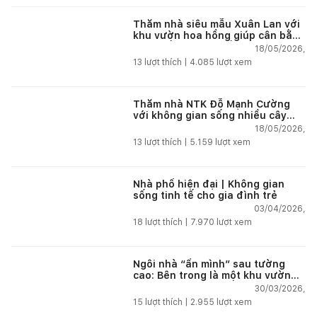
Thăm nhà siêu mẫu Xuân Lan với
khu vườn hoa hồng giúp cân bằng
cuộc sống giữa phố thị
18/05/2026,
13
lượt thích |
4.085
lượt xem
Thăm nhà NTK Đỗ Mạnh Cường
với không gian sống nhiều cây
xanh giúp tái tạo năng lượng giữa
18/05/2026,
phố thị
13
lượt thích |
5.159
lượt xem
Nhà phố hiện đại | Không gian
sống tinh tế cho gia đình trẻ
03/04/2026,
18
lượt thích |
7.970
lượt xem
Ngôi nhà “ẩn mình” sau tường
cao: Bên trong là một khu vườn
nhiệt đới
30/03/2026,
15
lượt thích |
2.955
lượt xem