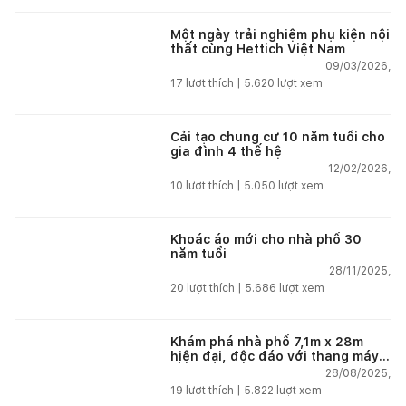
Một ngày trải nghiệm phụ kiện nội
thất cùng Hettich Việt Nam
09/03/2026,
17
lượt thích |
5.620
lượt xem
Cải tạo chung cư 10 năm tuổi cho
gia đình 4 thế hệ
12/02/2026,
10
lượt thích |
5.050
lượt xem
Khoác áo mới cho nhà phố 30
năm tuổi
28/11/2025,
20
lượt thích |
5.686
lượt xem
Khám phá nhà phố 7,1m x 28m
hiện đại, độc đáo với thang máy
lồng kính và sân vườn tại Hải
28/08/2025,
Phòng
19
lượt thích |
5.822
lượt xem