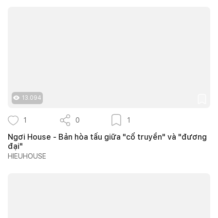
13.094
1
0
1
Ngơi House - Bản hòa tấu giữa "cổ truyền" và "đương
đại"
HIEUHOUSE