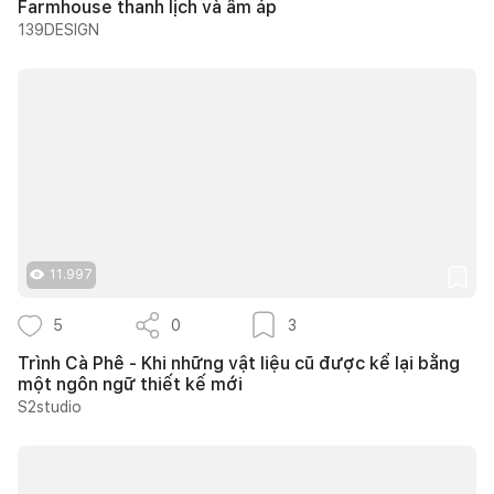
Farmhouse thanh lịch và ấm áp
139DESIGN
11.997
5
0
3
Trình Cà Phê - Khi những vật liệu cũ được kể lại bằng
một ngôn ngữ thiết kế mới
S2studio