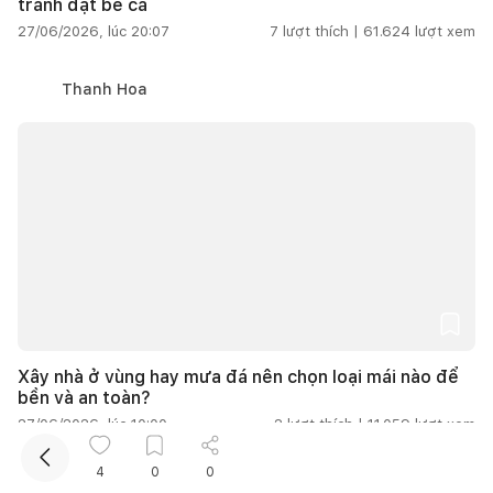
tránh đặt bể cá
27/06/2026, lúc 20:07
7
lượt thích |
61.624
lượt xem
Thanh Hoa
Xây nhà ở vùng hay mưa đá nên chọn loại mái nào để
bền và an toàn?
27/06/2026, lúc 10:00
2
lượt thích |
11.059
lượt xem
4
0
0
Cẩm Vân