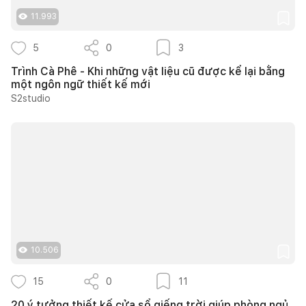
11.993
5
0
3
Trình Cà Phê - Khi những vật liệu cũ được kể lại bằng
một ngôn ngữ thiết kế mới
S2studio
10.506
15
0
11
20 ý tưởng thiết kế cửa sổ giếng trời giúp phòng ngủ