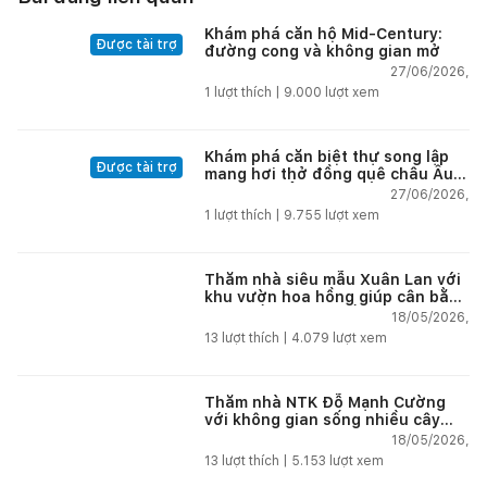
Khám phá căn hộ Mid-Century:
Được tài trợ
đường cong và không gian mở
27/06/2026,
1
lượt thích |
9.000
lượt xem
Khám phá căn biệt thự song lập
Được tài trợ
mang hơi thở đồng quê châu Âu
tại vùng biển đẹp nhất Nha Trang
27/06/2026,
1
lượt thích |
9.755
lượt xem
Thăm nhà siêu mẫu Xuân Lan với
khu vườn hoa hồng giúp cân bằng
cuộc sống giữa phố thị
18/05/2026,
13
lượt thích |
4.079
lượt xem
Thăm nhà NTK Đỗ Mạnh Cường
với không gian sống nhiều cây
xanh giúp tái tạo năng lượng giữa
18/05/2026,
phố thị
13
lượt thích |
5.153
lượt xem