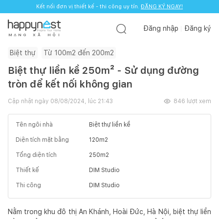
Kết nối đơn vị thiết kế - thi công uy tín.
ĐĂNG KÝ NGAY!
Đăng nhập
Đăng ký
M
Ạ
N
G
X
Ã
H
Ộ
I
Biệt thự
Từ 100m2 đến 200m2
Biệt thự liền kề 250m² - Sử dụng đường
tròn để kết nối không gian
Cập nhật ngày
08/08/2024, lúc 21:43
846
lượt xem
Tên ngôi nhà
Biệt thự liền kề
Diện tích mặt bằng
120
m2
Tổng diện tích
250
m2
Thiết kế
DIM Studio
Thi công
DIM Studio
Nằm trong khu đô thị An Khánh, Hoài Đức, Hà Nội, biệt thự liền