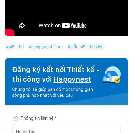
#
biệt thự
#
Happynest Tour
#
mẫu biệt thự đẹp
Đăng ký kết nối Thiết kế -
thi công với
Happynest
Chúng tôi sẽ giúp bạn có một không gian
sống phù hợp nhất với yêu cầu
Thông tin liên hệ
*