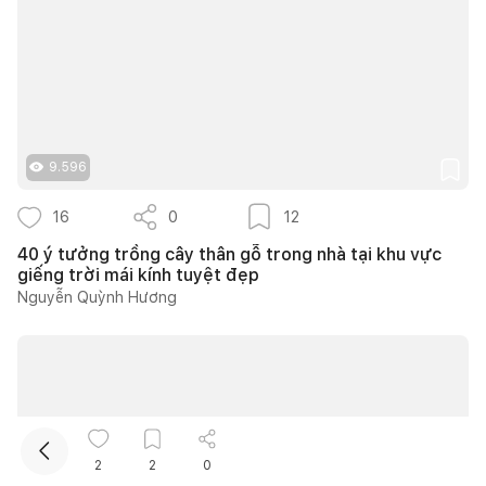
9.596
16
0
12
Kết nối thiết kế, thi công
40 ý tưởng trồng cây thân gỗ trong nhà tại khu vực
giếng trời mái kính tuyệt đẹp
Mua sắm hoàn thiện nhà
Nguyễn Quỳnh Hương
2
2
0