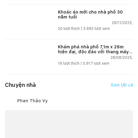
Khoác áo mới cho nhà phố 30
năm tuổi
28/11/2025,
20
lượt thích |
5.682
lượt xem
Khám phá nhà phố 7,1m x 28m
hiện đại, độc đáo với thang máy
lồng kính và sân vườn tại Hải
28/08/2025,
Phòng
19
lượt thích |
5.817
lượt xem
Chuyện nhà
Xem tất cả
Phan Thảo Vy