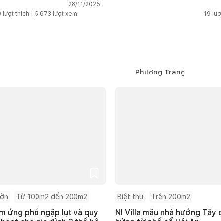
máy 
28/11/2025,
Hải 
0
lượt thích |
5.673
lượt xem
19
lượ
Phương Trang
ườn
Từ 100m2 đến 200m2
Biệt thự
Trên 200m2
m ứng phó ngập lụt và quy
NI Villa mẫu nhà hướng Tây