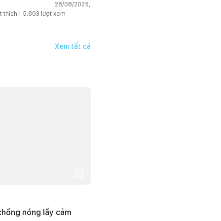
lồng kính và sân vườn tại
28/08/2025,
Phòng
t thích |
5.803
lượt xem
Xem tất cả
 chống nóng lấy cảm