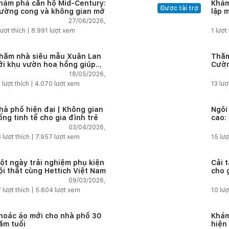
hám phá căn hộ Mid-Century:
Khám
Được tài trợ
ường cong và không gian mở
lập 
châu
27/06/2026,
nhất
ượt thích |
8.991
lượt xem
1
lượt 
hăm nhà siêu mẫu Xuân Lan
Thăm
ới khu vườn hoa hồng giúp
Cườn
ân bằng cuộc sống giữa phố
nhiề
18/05/2026,
hị
năng
3
lượt thích |
4.070
lượt xem
13
lượ
hà phố hiện đại | Không gian
Ngôi
ống tinh tế cho gia đình trẻ
cao:
vườn
03/04/2026,
8
lượt thích |
7.957
lượt xem
15
lượ
ột ngày trải nghiệm phụ kiện
Cải 
ội thất cùng Hettich Việt Nam
cho 
09/03/2026,
7
lượt thích |
5.604
lượt xem
10
lượ
hoác áo mới cho nhà phố 30
Khám
ăm tuổi
hiện