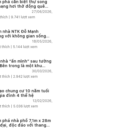
 phá căn biệt thự song
mang hơi thở đồng quê
 Âu tại vùng biển đẹp
27/06/2026,
 Nha Trang
thích |
9.741
lượt xem
 nhà NTK Đỗ Mạnh
g với không gian sống
u cây xanh giúp tái tạo
18/05/2026,
 lượng giữa phố thị
t thích |
5.144
lượt xem
 nhà “ẩn mình” sau tường
 Bên trong là một khu
 nhiệt đới
30/03/2026,
t thích |
2.942
lượt xem
tạo chung cư 10 năm tuổi
gia đình 4 thế hệ
12/02/2026,
t thích |
5.036
lượt xem
 phá nhà phố 7,1m x 28m
 đại, độc đáo với thang