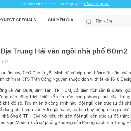
Kết nối đơn vị thiết kế - thi công uy tín.
ĐĂNG KÝ NGAY!
PYNEST SPECIALS
CHUYÊN GIA
 Địa Trung Hải vào ngôi nhà phố 60m
13:37
ur lần này, CEO Cao Tuyết Minh đã có dịp ghé thăm một căn nhà ph
inh chính là KTS Trần Công Nguyên thuộc đơn vị thiết kế 1618 Desi
ờng Lê Văn Quới, Bình Tân, TP. HCM, với diện tích sàn là 60m2, gồm
ờng các công trình thiết kế kiến trúc mang phong cách Địa Trun
mô khá đồ sộ. Tuy nhiên ở công trình này, đội ngũ kiến trúc sư đã phả
ế đúng chất, vừa vặn với ngân sách, cá tính bay bổng của gia chủ
 nhà ống ở TP. HCM. Với tiêu chí trên đội ngũ kiến trúc sư đã thiết
iện Đại (Modern) và sự phóng khoáng của Phong cách Địa Trung Hả