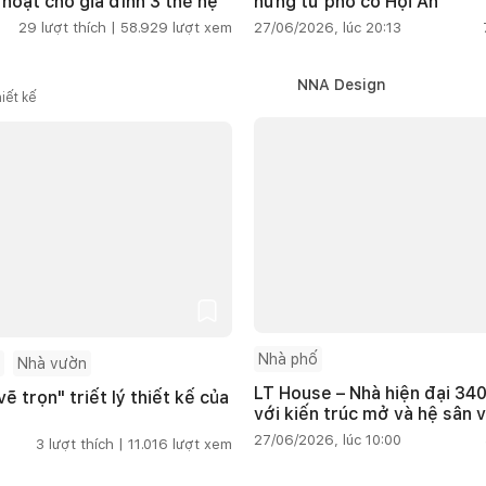
 hoạt cho gia đình 3 thế hệ
hứng từ phố cổ Hội An
29
lượt thích |
58.929
lượt xem
27/06/2026, lúc 20:13
NNA Design
iết kế
Nhà phố
Nhà vườn
LT House – Nhà hiện đại 340
ẽ trọn" triết lý thiết kế của
với kiến trúc mở và hệ sân 
27/06/2026, lúc 10:00
3
lượt thích |
11.016
lượt xem