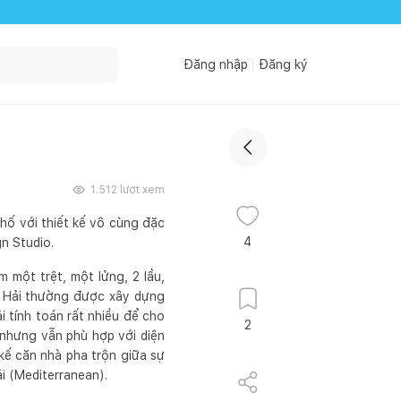
Đăng nhập
Đăng ký
2
1.512
lượt xem
ố với thiết kế vô cùng đặc
4
gn Studio.
 một trệt, một lửng, 2 lầu,
g Hải thường được xây dựng
i tính toán rất nhiều để cho
2
 nhưng vẫn phù hợp với diện
 kế căn nhà pha trộn giữa sự
i (Mediterranean).