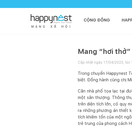
CỘNG ĐỒNG
HAP
M
Ạ
N
G
X
Ã
H
Ộ
I
Mang “hơi thở”
Cập nhật ngày
17/04/2023, lúc 
Trong chuyến Happynest To
biệt. Đồng hành cùng chị M
Căn nhà phố tọa lạc tại đư
một sân thượng. Thông thư
trên diện tích lớn, có quy 
ra những phương án thiết k
tích khiêm tốn của một ngôi
trẻ trung của phong cách H