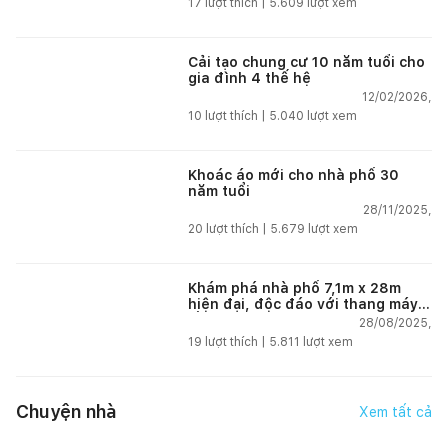
17
lượt thích |
5.609
lượt xem
Cải tạo chung cư 10 năm tuổi cho
gia đình 4 thế hệ
12/02/2026,
10
lượt thích |
5.040
lượt xem
Khoác áo mới cho nhà phố 30
năm tuổi
28/11/2025,
20
lượt thích |
5.679
lượt xem
Khám phá nhà phố 7,1m x 28m
hiện đại, độc đáo với thang máy
lồng kính và sân vườn tại Hải
28/08/2025,
Phòng
19
lượt thích |
5.811
lượt xem
Chuyện nhà
Xem tất cả