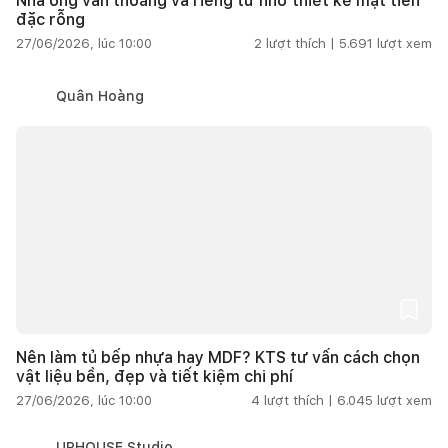
Nhà ống vẫn thoáng và riêng tư nhờ thiết kế mặt tiền
đặc rỗng
27/06/2026, lúc 10:00
2
lượt thích |
5.691
lượt xem
Quân Hoàng
Nên làm tủ bếp nhựa hay MDF? KTS tư vấn cách chọn
vật liệu bền, đẹp và tiết kiệm chi phí
27/06/2026, lúc 10:00
4
lượt thích |
6.045
lượt xem
URHOUSE Studio