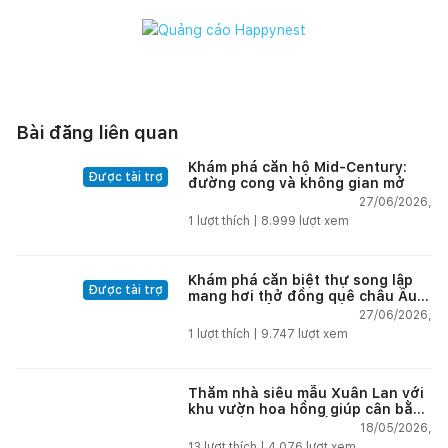
Bài đăng liên quan
Khám phá căn hộ Mid-Century:
Được tài trợ
đường cong và không gian mở
27/06/2026,
1
lượt thích |
8.999
lượt xem
Khám phá căn biệt thự song lập
Được tài trợ
mang hơi thở đồng quê châu Âu
tại vùng biển đẹp nhất Nha Trang
27/06/2026,
1
lượt thích |
9.747
lượt xem
Thăm nhà siêu mẫu Xuân Lan với
khu vườn hoa hồng giúp cân bằng
cuộc sống giữa phố thị
18/05/2026,
13
lượt thích |
4.076
lượt xem