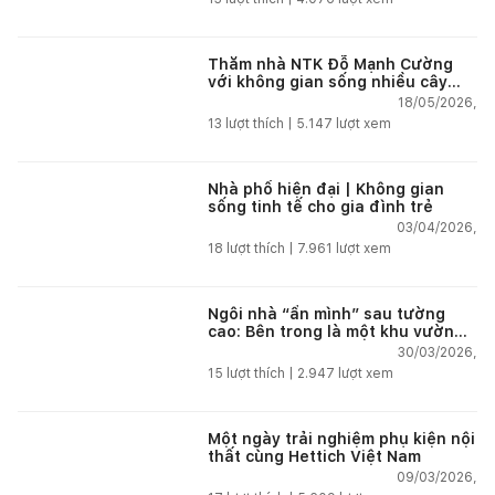
Thăm nhà NTK Đỗ Mạnh Cường
với không gian sống nhiều cây
xanh giúp tái tạo năng lượng giữa
18/05/2026,
phố thị
13
lượt thích |
5.147
lượt xem
Nhà phố hiện đại | Không gian
sống tinh tế cho gia đình trẻ
03/04/2026,
18
lượt thích |
7.961
lượt xem
Ngôi nhà “ẩn mình” sau tường
cao: Bên trong là một khu vườn
nhiệt đới
30/03/2026,
15
lượt thích |
2.947
lượt xem
Một ngày trải nghiệm phụ kiện nội
thất cùng Hettich Việt Nam
09/03/2026,