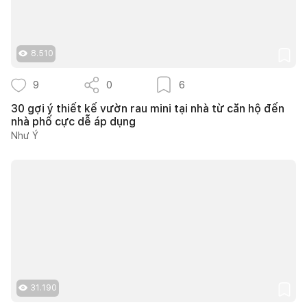
8.510
9
0
6
30 gợi ý thiết kế vườn rau mini tại nhà từ căn hộ đến
nhà phố cực dễ áp dụng
Như Ý
31.190