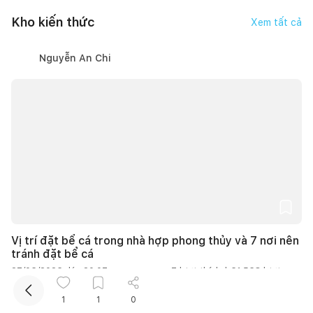
Kho kiến thức
Xem tất cả
Nguyễn An Chi
Vị trí đặt bể cá trong nhà hợp phong thủy và 7 nơi nên
tránh đặt bể cá
27/06/2026, lúc 20:07
7
lượt thích |
61.568
lượt xem
1
1
0
Thanh Hoa