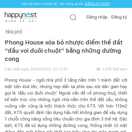
Kết nối đơn vị thiết kế - thi công uy tín.
ĐĂNG KÝ NGAY!
Đăng nhập
Đăng ký
M
Ạ
N
G
X
Ã
H
Ộ
I
Nhà phố
Phong House xóa bỏ nhược điểm thế đất
“đầu voi đuôi chuột” bằng những đường
cong
Cập nhật ngày
06/09/2022, lúc 17:41
1.378
lượt xem
Phong House - ngôi nhà phố 3 tầng nằm trên 1 mảnh đất với
mặt tiền khá lớn, nhưng hẹp dần lại phía sau mà dân gian hay
gọi là ‘đầu voi đuôi chuột’. Ngoài vấn đề về phong thuỷ, thiết
kế kiến trúc cho những ngôi nhà nằm trên thế đất xấu, không
vuông vắn cũng là một thách thức cho KTS. Với hơn 113m2
đất, KTS quyết định tận dụng hầu hết không gian để xây dựng
1 chuỗi công năng sống tiêu chuẩn cho gia đình 3 thế hệ. Đặc
biệt, KTS đã sử dụng những đường cong, thống nhất từ mặt
đứng đến mặt bằng nội thất tạo hiệu ứng thị giác mạnh mẽ,