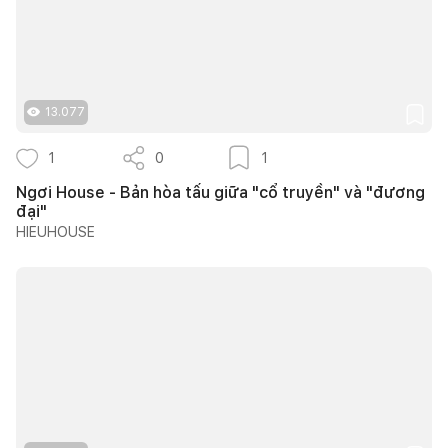
13.077
1
0
1
Ngơi House - Bản hòa tấu giữa "cổ truyền" và "đương
đại"
HIEUHOUSE