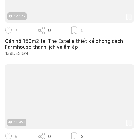
12.177
7
0
5
Căn hộ 150m2 tại The Estella thiết kế phong cách
Farmhouse thanh lịch và ấm áp
139DESIGN
11.991
5
0
3