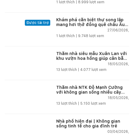
1
lượt thích |
8.999
lượt xem
Khám phá căn biệt thự song lập
Được tài trợ
mang hơi thở đồng quê châu Âu
tại vùng biển đẹp nhất Nha Trang
27/06/2026,
1
lượt thích |
9.748
lượt xem
Thăm nhà siêu mẫu Xuân Lan với
khu vườn hoa hồng giúp cân bằng
cuộc sống giữa phố thị
18/05/2026,
13
lượt thích |
4.077
lượt xem
Thăm nhà NTK Đỗ Mạnh Cường
với không gian sống nhiều cây
xanh giúp tái tạo năng lượng giữa
18/05/2026,
phố thị
13
lượt thích |
5.150
lượt xem
Nhà phố hiện đại | Không gian
sống tinh tế cho gia đình trẻ
03/04/2026,