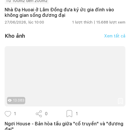
Từ 100m2 đến 200m2
Nhà Đạ Huoai ở Lâm Đồng đưa ký ức gia đình vào
không gian sống đương đại
27/06/2026, lúc 10:00
1
lượt thích |
15.688
lượt xem
Kho ảnh
Xem tất cả
13.083
1
0
1
Ngơi House - Bản hòa tấu giữa "cổ truyền" và "đương
đại"