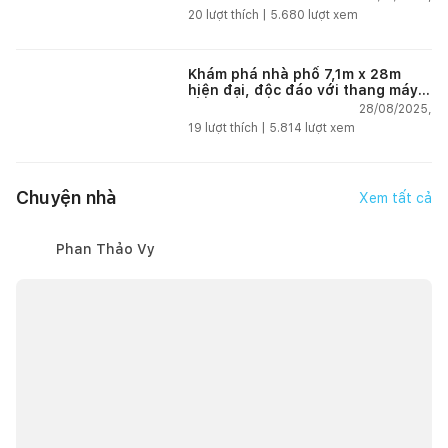
20
lượt thích |
5.680
lượt xem
Khám phá nhà phố 7,1m x 28m
hiện đại, độc đáo với thang máy
lồng kính và sân vườn tại Hải
28/08/2025,
Phòng
19
lượt thích |
5.814
lượt xem
Chuyện nhà
Xem tất cả
Phan Thảo Vy