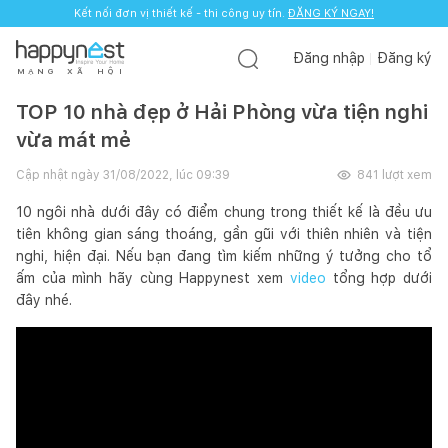
Kết nối đơn vị thiết kế - thi công uy tín.
Kết nối đơn vị thiết kế - thi công uy tín.
ĐĂNG KÝ NGAY!
ĐĂNG KÝ NGAY!
Đăng nhập
Đăng ký
M
Ạ
N
G
X
Ã
H
Ộ
I
TOP 10 nhà đẹp ở Hải Phòng vừa tiện nghi
vừa mát mẻ
Cập nhật ngày
31/08/2022, lúc 09:39
841
lượt xem
10 ngôi nhà dưới đây có điểm chung trong thiết kế là đều ưu
tiên không gian sáng thoáng, gần gũi với thiên nhiên và tiện
nghi, hiện đại. Nếu bạn đang tìm kiếm những ý tưởng cho tổ
ấm của mình hãy cùng Happynest xem
video
tổng hợp dưới
đây nhé.