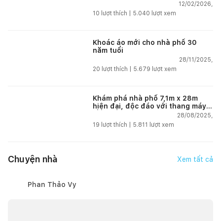
12/02/2026,
10
lượt thích |
5.040
lượt xem
Khoác áo mới cho nhà phố 30
năm tuổi
28/11/2025,
20
lượt thích |
5.679
lượt xem
Khám phá nhà phố 7,1m x 28m
hiện đại, độc đáo với thang máy
lồng kính và sân vườn tại Hải
28/08/2025,
Phòng
19
lượt thích |
5.811
lượt xem
Chuyện nhà
Xem tất cả
Phan Thảo Vy