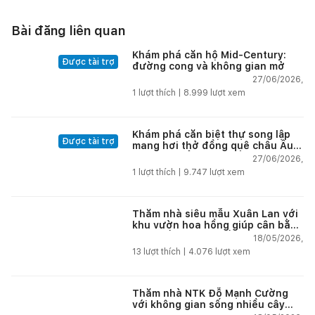
Bài đăng liên quan
Khám phá căn hộ Mid-Century:
Được tài trợ
đường cong và không gian mở
27/06/2026,
1
lượt thích |
8.999
lượt xem
Khám phá căn biệt thự song lập
Được tài trợ
mang hơi thở đồng quê châu Âu
tại vùng biển đẹp nhất Nha Trang
27/06/2026,
1
lượt thích |
9.747
lượt xem
Thăm nhà siêu mẫu Xuân Lan với
khu vườn hoa hồng giúp cân bằng
cuộc sống giữa phố thị
18/05/2026,
13
lượt thích |
4.076
lượt xem
Thăm nhà NTK Đỗ Mạnh Cường
với không gian sống nhiều cây