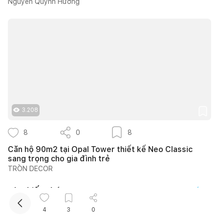
Nguyễn Quỳnh Hương
3.208
8
0
8
Căn hộ 90m2 tại Opal Tower thiết kế Neo Classic
sang trọng cho gia đình trẻ
TRÒN DECOR
Kho kiến thức
Xem tất cả
4
3
0
Nguyễn An Chi