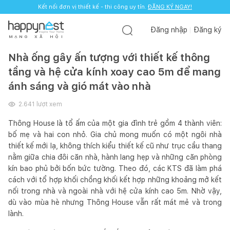
Kết nối đơn vị thiết kế - thi công uy tín.
ĐĂNG KÝ NGAY!
Đăng nhập
Đăng ký
M
Ạ
N
G
X
Ã
H
Ộ
I
Nhà ống gây ấn tượng với thiết kế thông
tầng và hệ cửa kính xoay cao 5m để mang
ánh sáng và gió mát vào nhà
2.641
lượt xem
Thông House là tổ ấm của một gia đình trẻ gồm 4 thành viên:
bố mẹ và hai con nhỏ. Gia chủ mong muốn có một ngôi nhà
thiết kế mới lạ, không thích kiểu thiết kế cũ như trục cầu thang
nằm giữa chia đôi căn nhà, hành lang hẹp và những căn phòng
kín bao phủ bởi bốn bức tường. Theo đó, các KTS đã làm phá
cách với tổ hợp khối chồng khối kết hợp những khoảng mở kết
nối trong nhà và ngoài nhà với hệ cửa kính cao 5m. Nhờ vậy,
dù vào mùa hè nhưng Thông House vẫn rất mát mẻ và trong
lành.