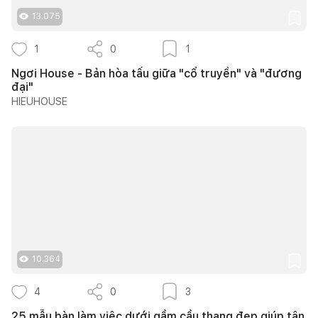
13.075
1
0
1
Ngơi House - Bản hòa tấu giữa "cổ truyền" và "đương
đại"
HIEUHOUSE
10.364
4
0
3
25 mẫu bàn làm việc dưới gầm cầu thang đẹp giúp tận