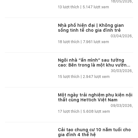
xanh giúp tái tạo năng lượng giữa
18/05/2026,
phố thị
13
lượt thích |
5.147
lượt xem
Nhà phố hiện đại | Không gian
sống tinh tế cho gia đình trẻ
03/04/2026,
18
lượt thích |
7.961
lượt xem
Ngôi nhà “ẩn mình” sau tường
cao: Bên trong là một khu vườn
nhiệt đới
30/03/2026,
15
lượt thích |
2.947
lượt xem
Một ngày trải nghiệm phụ kiện nội
thất cùng Hettich Việt Nam
09/03/2026,
17
lượt thích |
5.608
lượt xem
Cải tạo chung cư 10 năm tuổi cho
gia đình 4 thế hệ