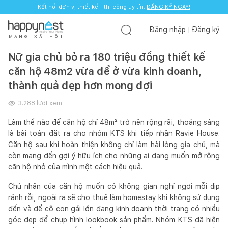
Kết nối đơn vị thiết kế - thi công uy tín.
ĐĂNG KÝ NGAY!
Đăng nhập
Đăng ký
M
Ạ
N
G
X
Ã
H
Ộ
I
Nữ gia chủ bỏ ra 180 triệu đồng thiết kế
căn hộ 48m2 vừa để ở vừa kinh doanh,
thành quả đẹp hơn mong đợi
3.288
lượt xem
Làm thế nào để căn hộ chỉ 48m² trở nên rộng rãi, thoáng sáng
là bài toán đặt ra cho nhóm KTS khi tiếp nhận Ravie House.
Căn hộ sau khi hoàn thiện không chỉ làm hài lòng gia chủ, mà
còn mang đến gợi ý hữu ích cho những ai đang muốn mở rộng
căn hộ nhỏ của mình một cách hiệu quả.
Chủ nhân của căn hộ muốn có không gian nghỉ ngơi mỗi dịp
rảnh rỗi, ngoài ra sẽ cho thuê làm homestay khi không sử dụng
đến và để cô con gái lớn đang kinh doanh thời trang có nhiều
góc đẹp để chụp hình lookbook sản phẩm. Nhóm KTS đã hiện