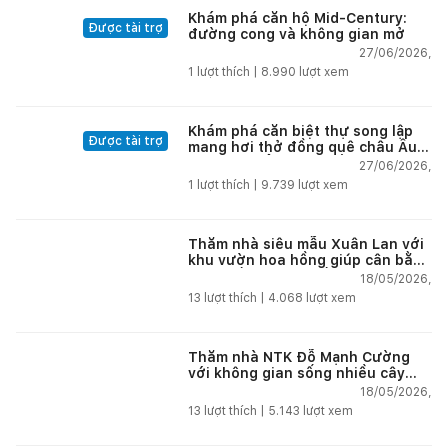
Khám phá căn hộ Mid-Century:
Được tài trợ
đường cong và không gian mở
27/06/2026,
1
lượt thích |
8.990
lượt xem
Khám phá căn biệt thự song lập
Được tài trợ
mang hơi thở đồng quê châu Âu
tại vùng biển đẹp nhất Nha Trang
27/06/2026,
1
lượt thích |
9.739
lượt xem
Thăm nhà siêu mẫu Xuân Lan với
khu vườn hoa hồng giúp cân bằng
cuộc sống giữa phố thị
18/05/2026,
13
lượt thích |
4.068
lượt xem
Thăm nhà NTK Đỗ Mạnh Cường
với không gian sống nhiều cây
xanh giúp tái tạo năng lượng giữa
18/05/2026,
phố thị
13
lượt thích |
5.143
lượt xem