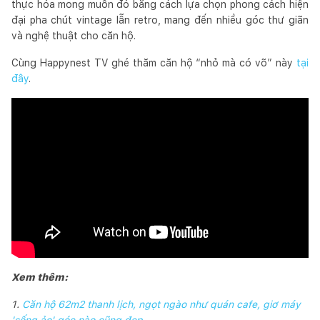
thực hóa mong muốn đó bằng cách lựa chọn phong cách hiện
đại pha chút vintage lẫn retro, mang đến nhiều góc thư giãn
và nghệ thuật cho căn hộ.
Cùng Happynest TV ghé thăm căn hộ “nhỏ mà có võ” này
tại
đây
.
Xem thêm:
1.
Căn hộ 62m2 thanh lịch, ngọt ngào như quán cafe, giơ máy
'sống ảo' góc nào cũng đẹp