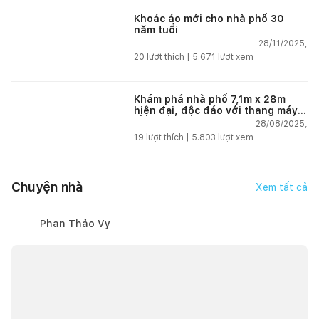
Khoác áo mới cho nhà phố 30
năm tuổi
28/11/2025,
20
lượt thích |
5.671
lượt xem
Khám phá nhà phố 7,1m x 28m
hiện đại, độc đáo với thang máy
lồng kính và sân vườn tại Hải
28/08/2025,
Phòng
19
lượt thích |
5.803
lượt xem
Chuyện nhà
Xem tất cả
Phan Thảo Vy