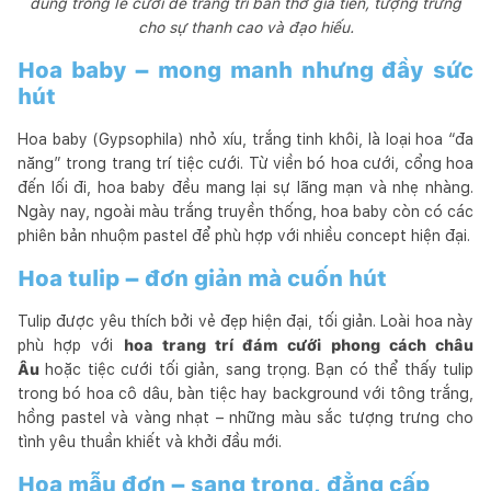
dùng trong lễ cưới để trang trí bàn thờ gia tiên, tượng trưng
cho sự thanh cao và đạo hiếu.
Hoa baby – mong manh nhưng đầy sức
hút
Hoa baby (Gypsophila) nhỏ xíu, trắng tinh khôi, là loại hoa “đa
năng” trong trang trí tiệc cưới. Từ viền bó hoa cưới, cổng hoa
đến lối đi, hoa baby đều mang lại sự lãng mạn và nhẹ nhàng.
Ngày nay, ngoài màu trắng truyền thống, hoa baby còn có các
phiên bản nhuộm pastel để phù hợp với nhiều concept hiện đại.
Hoa tulip – đơn giản mà cuốn hút
Tulip được yêu thích bởi vẻ đẹp hiện đại, tối giản. Loài hoa này
phù hợp với
hoa trang trí đám cưới phong cách châu
Âu
hoặc tiệc cưới tối giản, sang trọng. Bạn có thể thấy tulip
trong bó hoa cô dâu, bàn tiệc hay background với tông trắng,
hồng pastel và vàng nhạt – những màu sắc tượng trưng cho
tình yêu thuần khiết và khởi đầu mới.
Hoa mẫu đơn – sang trọng, đẳng cấp