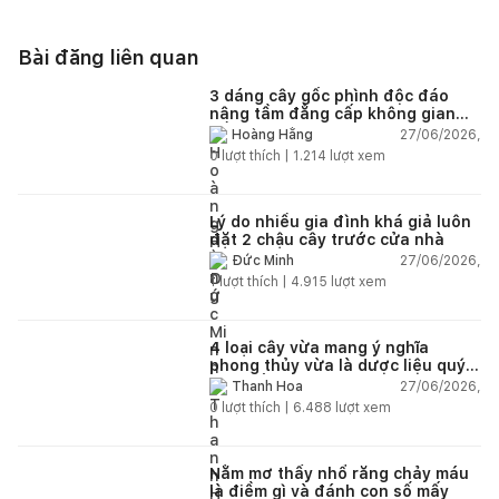
Bài đăng liên quan
3 dáng cây gốc phình độc đáo
nâng tầm đẳng cấp không gian
sống
27/06/2026,
Hoàng Hằng
0
lượt thích |
1.214
lượt xem
Lý do nhiều gia đình khá giả luôn
đặt 2 chậu cây trước cửa nhà
27/06/2026,
Đức Minh
1
lượt thích |
4.915
lượt xem
4 loại cây vừa mang ý nghĩa
phong thủy vừa là dược liệu quý
nên trồng trong nhà
27/06/2026,
Thanh Hoa
0
lượt thích |
6.488
lượt xem
Nằm mơ thấy nhổ răng chảy máu
là điềm gì và đánh con số mấy