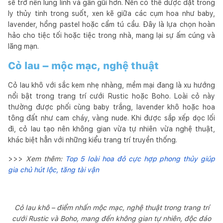
sẽ trở nên lung linh và gần gũi hơn. Nến có thể được đặt trong
ly thủy tinh trong suốt, xen kẽ giữa các cụm hoa như baby,
lavender, hồng pastel hoặc cẩm tú cầu. Đây là lựa chọn hoàn
hảo cho tiệc tối hoặc tiệc trong nhà, mang lại sự ấm cúng và
lãng mạn.
Cỏ lau – mộc mạc, nghệ thuật
Cỏ lau khô với sắc kem nhẹ nhàng, mềm mại đang là xu hướng
nổi bật trong trang trí cưới Rustic hoặc Boho. Loài cỏ này
thường được phối cùng baby trắng, lavender khô hoặc hoa
tông đất như cam cháy, vàng nude. Khi được sắp xếp dọc lối
đi, cỏ lau tạo nên không gian vừa tự nhiên vừa nghệ thuật,
khác biệt hẳn với những kiểu trang trí truyền thống.
>>>
Xem thêm:
Top 5 loài hoa đỏ cực hợp phong thủy giúp
gia chủ hút lộc, tăng tài vận
Cỏ lau khô – điểm nhấn mộc mạc, nghệ thuật trong trang trí
cưới Rustic và Boho, mang đến không gian tự nhiên, độc đáo