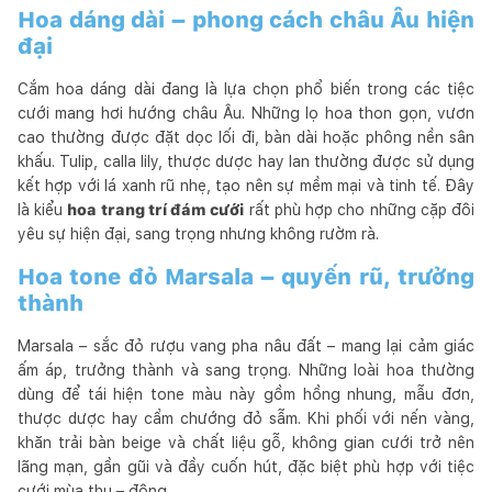
Hoa dáng dài – phong cách châu Âu hiện
đại
Cắm hoa dáng dài đang là lựa chọn phổ biến trong các tiệc
cưới mang hơi hướng châu Âu. Những lọ hoa thon gọn, vươn
cao thường được đặt dọc lối đi, bàn dài hoặc phông nền sân
khấu. Tulip, calla lily, thược dược hay lan thường được sử dụng
kết hợp với lá xanh rũ nhẹ, tạo nên sự mềm mại và tinh tế. Đây
là kiểu
hoa trang trí đám cưới
rất phù hợp cho những cặp đôi
yêu sự hiện đại, sang trọng nhưng không rườm rà.
Hoa tone đỏ Marsala – quyến rũ, trưởng
thành
Marsala – sắc đỏ rượu vang pha nâu đất – mang lại cảm giác
ấm áp, trưởng thành và sang trọng. Những loài hoa thường
dùng để tái hiện tone màu này gồm hồng nhung, mẫu đơn,
thược dược hay cẩm chướng đỏ sẫm. Khi phối với nến vàng,
khăn trải bàn beige và chất liệu gỗ, không gian cưới trở nên
lãng mạn, gần gũi và đầy cuốn hút, đặc biệt phù hợp với tiệc
cưới mùa thu – đông.