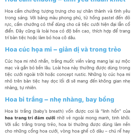
Hoa cẩm chướng tượng trưng cho sự chân thành và tình yêu
trong sáng. Với bảng màu phong phú, từ hồng pastel đến đỏ
rực, cẩm chướng có thể dùng cho cả tiệc cưới hiện đại lẫn cổ
điển. Đây cũng là loài hoa có độ bền cao, thích hợp để trang
trí bàn tiệc hoặc làm bó hoa cô dâu.
Hoa cúc họa mi – giản dị và trong trẻo
Cúc họa mi nhỏ nhắn, trắng muốt viền vàng mang lại sự mộc
mạc và gắn bó bền lâu. Loài hoa này thường được dùng trong
tiệc cưới ngoài trời hoặc concept rustic. Những lọ cúc họa mi
nhỏ trên bàn tiệc hay dọc lối đi sẽ mang đến không gian nhẹ
nhàng, tự nhiên.
Hoa bi trắng – nhẹ nhàng, bay bổng
Hoa bi trắng (baby’s breath) vốn được coi là “linh hồn” của
hoa trang trí đám cưới
nhờ vẻ ngoài mong manh, tinh khôi.
Với sắc trắng trong trẻo, hoa bi thường được dùng làm nền
cho những cổng hoa cưới, vòng hoa ghế cô dâu – chú rể hay