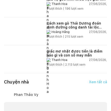
chi tiết
27/06/2026,
Thanh Hoa
3
lượt thích |
196
lượt xem
Cách xem gò Thái Dương đoán
định đường công danh tài lộc
theo nhân tướng học
27/06/2026,
Hoàng Hằng
3
lượt thích |
215
lượt xem
Giấc mơ nhặt được tiền là điềm
báo gì và con số may mắn
27/06/2026,
Thanh Hoa
6
lượt thích |
2.113
lượt xem
Chuyện nhà
Xem tất cả
Phan Thảo Vy