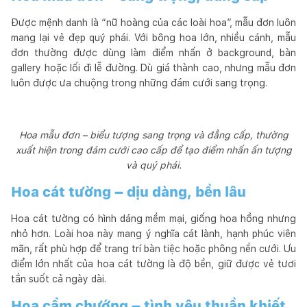
Được mệnh danh là “nữ hoàng của các loài hoa”, mẫu đơn luôn
mang lại vẻ đẹp quý phái. Với bông hoa lớn, nhiều cánh, mẫu
đơn thường được dùng làm điểm nhấn ở background, bàn
gallery hoặc lối đi lễ đường. Dù giá thành cao, nhưng mẫu đơn
luôn được ưa chuộng trong những đám cưới sang trọng.
Hoa mẫu đơn – biểu tượng sang trọng và đẳng cấp, thường
xuất hiện trong đám cưới cao cấp để tạo điểm nhấn ấn tượng
và quý phái.
Hoa cát tường – dịu dàng, bền lâu
Hoa cát tường có hình dáng mềm mại, giống hoa hồng nhưng
nhỏ hơn. Loài hoa này mang ý nghĩa cát lành, hạnh phúc viên
mãn, rất phù hợp để trang trí bàn tiệc hoặc phông nền cưới. Ưu
điểm lớn nhất của hoa cát tường là độ bền, giữ được vẻ tươi
tắn suốt cả ngày dài.
Hoa cẩm chướng – tình yêu thuần khiết