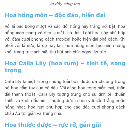
và đầy sáng tạo.
Hoa hồng môn – độc đáo, hiện đại
Với lá bắc bóng mượt và sắc đỏ, hồng hay trắng nổi bật, hoa
hồng môn mang vẻ đẹp lạ mắt, cá tính. Loài hoa này phù hợp
với đám cưới phong cách tropical hoặc hiện đại phá cách. Khi
phối với lá dừa, lá cọ hay lan, hoa hồng môn tạo nên những
khối trang trí mạnh mẽ, thu hút ánh nhìn ngay lập tức.
Hoa Calla Lily (hoa rum) – tinh tế, sang
trọng
Calla Lily là một trong những loài hoa được ưa chuộng trong
bó hoa cầm tay của cô dâu. Với dáng hoa cong mềm mại, thân
dài thanh thoát, Calla Lily tượng trưng cho sự tinh tế, thuần
khiết và khởi đầu mới. Thường được chọn với sắc trắng hoặc
hồng nhạt, hoa rum phù hợp cho các tiệc cưới phong cách
châu Âu tối giản và trang nhã.
Hoa thược dược – rực rỡ, gần gũi