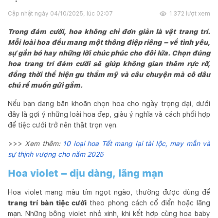
Cập nhật ngày
04/10/2025, lúc 02:07
1.372
lượt xem
Trong đám cưới, hoa không chỉ đơn giản là vật trang trí.
Mỗi loài hoa đều mang một thông điệp riêng – về tình yêu,
sự gắn bó hay những lời chúc phúc cho đôi lứa. Chọn đúng
hoa trang trí đám cưới sẽ giúp không gian thêm rực rỡ,
đồng thời thể hiện gu thẩm mỹ và câu chuyện mà cô dâu
chú rể muốn gửi gắm.
Nếu bạn đang băn khoăn chọn hoa cho ngày trọng đại, dưới
đây là gợi ý những loài hoa đẹp, giàu ý nghĩa và cách phối hợp
để tiệc cưới trở nên thật trọn vẹn.
>>>
Xem thêm:
10 loại hoa Tết mang lại tài lộc, may mắn và
sự thịnh vượng cho năm 2025
Hoa violet – dịu dàng, lãng mạn
Hoa violet mang màu tím ngọt ngào, thường được dùng để
trang trí bàn tiệc cưới
theo phong cách cổ điển hoặc lãng
mạn. Những bông violet nhỏ xinh, khi kết hợp cùng hoa baby