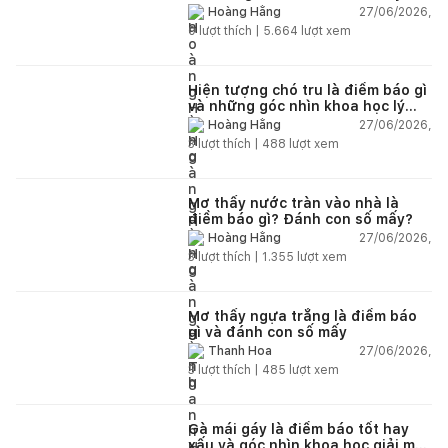
27/06/2026,
Hoàng Hằng
0
lượt thích |
5.664
lượt xem
Hiện tượng chó tru là điềm báo gì
và những góc nhìn khoa học lý
giải
27/06/2026,
Hoàng Hằng
3
lượt thích |
488
lượt xem
Mơ thấy nước tràn vào nhà là
điềm báo gì? Đánh con số mấy?
27/06/2026,
Hoàng Hằng
3
lượt thích |
1.355
lượt xem
Mơ thấy ngựa trắng là điềm báo
gì và đánh con số mấy
27/06/2026,
Thanh Hoa
3
lượt thích |
485
lượt xem
Gà mái gáy là điềm báo tốt hay
xấu và góc nhìn khoa học giải mã