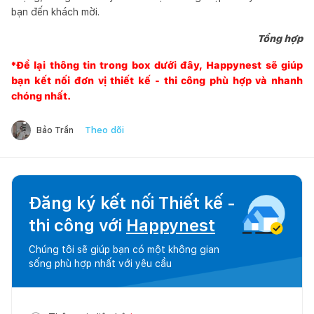
bạn đến khách mời.
Tổng hợp
*Để lại thông tin trong box dưới đây,
Happynest
sẽ giúp
bạn kết nối đơn vị thiết kế - thi công phù hợp và nhanh
chóng nhất.
Theo dõi
Bảo Trần
Đăng ký kết nối Thiết kế -
thi công với
Happynest
Chúng tôi sẽ giúp bạn có một không gian
sống phù hợp nhất với yêu cầu