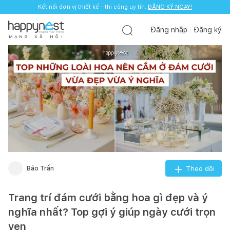
Kết nối đơn vị thiết kế - thi công uy tín.
ĐĂNG KÝ NGAY!
Đăng nhập
Đăng ký
M
Ạ
N
G
X
Ã
H
Ộ
I
Bảo Trần
Theo dõi
Trang trí đám cưới bằng hoa gì đẹp và ý
nghĩa nhất? Top gợi ý giúp ngày cưới trọn
vẹn