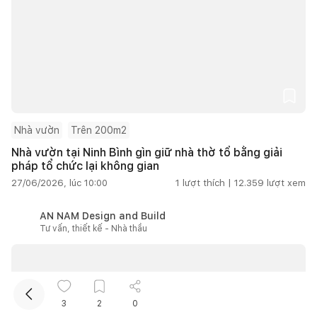
Nhà vườn
Trên 200m2
Kết nối thiết kế, thi công
Nhà vườn tại Ninh Bình gìn giữ nhà thờ tổ bằng giải
pháp tổ chức lại không gian
27/06/2026, lúc 10:00
1
lượt thích |
12.359
lượt xem
Mua sắm hoàn thiện nhà
AN NAM Design and Build
Tư vấn, thiết kế - Nhà thầu
3
2
0