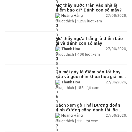
Mơ thấy nước tràn vào nhà là
điềm báo gì? Đánh con số mấy?
27/06/2026,
Hoàng Hằng
3
lượt thích |
1.253
lượt xem
Mơ thấy ngựa trắng là điềm báo
gì và đánh con số mấy
27/06/2026,
Thanh Hoa
3
lượt thích |
466
lượt xem
Gà mái gáy là điềm báo tốt hay
xấu và góc nhìn khoa học giải mã
chi tiết
27/06/2026,
Thanh Hoa
3
lượt thích |
188
lượt xem
Cách xem gò Thái Dương đoán
định đường công danh tài lộc
theo nhân tướng học
27/06/2026,
Hoàng Hằng
3
lượt thích |
211
lượt xem