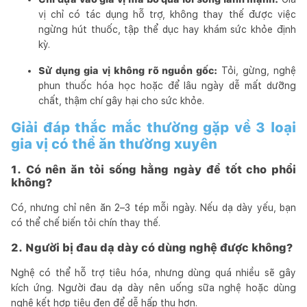
vị chỉ có tác dụng hỗ trợ, không thay thế được việc
ngừng hút thuốc, tập thể dục hay khám sức khỏe định
kỳ.
Sử dụng gia vị không rõ nguồn gốc:
Tỏi, gừng, nghệ
phun thuốc hóa học hoặc để lâu ngày dễ mất dưỡng
chất, thậm chí gây hại cho sức khỏe.
Giải đáp thắc mắc thường gặp về 3 loại
gia vị có thể ăn thường xuyên
1. Có nên ăn tỏi sống hằng ngày để tốt cho phổi
không?
Có, nhưng chỉ nên ăn 2–3 tép mỗi ngày. Nếu dạ dày yếu, bạn
có thể chế biến tỏi chín thay thế.
2. Người bị đau dạ dày có dùng nghệ được không?
Nghệ có thể hỗ trợ tiêu hóa, nhưng dùng quá nhiều sẽ gây
kích ứng. Người đau dạ dày nên uống sữa nghệ hoặc dùng
nghệ kết hợp tiêu đen để dễ hấp thu hơn.