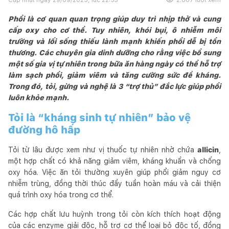
Phổi là cơ quan quan trọng giúp duy trì nhịp thở và cung
cấp oxy cho cơ thể. Tuy nhiên, khói bụi, ô nhiễm môi
trường và lối sống thiếu lành mạnh khiến phổi dễ bị tổn
thương. Các chuyên gia dinh dưỡng cho rằng việc bổ sung
một số gia vị tự nhiên trong bữa ăn hàng ngày có thể hỗ trợ
làm sạch phổi, giảm viêm và tăng cường sức đề kháng.
Trong đó, tỏi, gừng và nghệ là 3 “trợ thủ” đắc lực giúp phổi
luôn khỏe mạnh.
Tỏi là “kháng sinh tự nhiên” bảo vệ
đường hô hấp
Tỏi từ lâu được xem như vị thuốc tự nhiên nhờ chứa
allicin
,
một hợp chất có khả năng giảm viêm, kháng khuẩn và chống
oxy hóa. Việc ăn tỏi thường xuyên giúp phổi giảm nguy cơ
nhiễm trùng, đồng thời thúc đẩy tuần hoàn máu và cải thiện
quá trình oxy hóa trong cơ thể.
Các hợp chất lưu huỳnh trong tỏi còn kích thích hoạt động
của các enzyme giải độc, hỗ trợ cơ thể loại bỏ độc tố, đồng