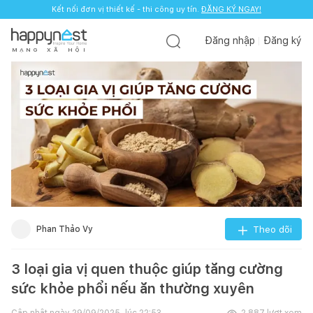
Kết nối đơn vị thiết kế - thi công uy tín.
ĐĂNG KÝ NGAY!
Đăng nhập
Đăng ký
M
Ạ
N
G
X
Ã
H
Ộ
I
Phan Thảo Vy
Theo dõi
3 loại gia vị quen thuộc giúp tăng cường
sức khỏe phổi nếu ăn thường xuyên
Cập nhật ngày
29/09/2025, lúc 22:53
2.887
lượt xem