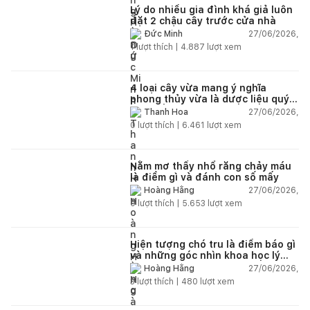
Lý do nhiều gia đình khá giả luôn
đặt 2 chậu cây trước cửa nhà
27/06/2026,
Đức Minh
1
lượt thích |
4.887
lượt xem
4 loại cây vừa mang ý nghĩa
phong thủy vừa là dược liệu quý
nên trồng trong nhà
27/06/2026,
Thanh Hoa
0
lượt thích |
6.461
lượt xem
Nằm mơ thấy nhổ răng chảy máu
là điềm gì và đánh con số mấy
27/06/2026,
Hoàng Hằng
0
lượt thích |
5.653
lượt xem
Hiện tượng chó tru là điềm báo gì
và những góc nhìn khoa học lý
giải
27/06/2026,
Hoàng Hằng
3
lượt thích |
480
lượt xem