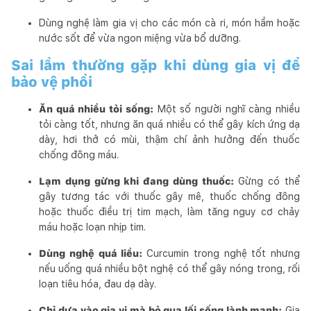
Dùng nghệ làm gia vị cho các món cà ri, món hầm hoặc
nước sốt để vừa ngon miệng vừa bổ dưỡng.
Sai lầm thường gặp khi dùng gia vị để
bảo vệ phổi
Ăn quá nhiều tỏi sống:
Một số người nghĩ càng nhiều
tỏi càng tốt, nhưng ăn quá nhiều có thể gây kích ứng dạ
dày, hơi thở có mùi, thậm chí ảnh hưởng đến thuốc
chống đông máu.
Lạm dụng gừng khi đang dùng thuốc:
Gừng có thể
gây tương tác với thuốc gây mê, thuốc chống đông
hoặc thuốc điều trị tim mạch, làm tăng nguy cơ chảy
máu hoặc loạn nhịp tim.
Dùng nghệ quá liều:
Curcumin trong nghệ tốt nhưng
nếu uống quá nhiều bột nghệ có thể gây nóng trong, rối
loạn tiêu hóa, đau dạ dày.
Chỉ dựa vào gia vị mà bỏ qua lối sống lành mạnh:
Gia