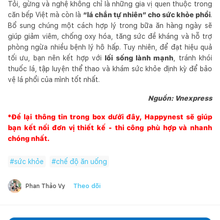
Tỏi, gừng và nghệ không chỉ là những gia vị quen thuộc trong
căn bếp Việt mà còn là
“lá chắn tự nhiên” cho sức khỏe phổi
.
Bổ sung chúng một cách hợp lý trong bữa ăn hàng ngày sẽ
giúp giảm viêm, chống oxy hóa, tăng sức đề kháng và hỗ trợ
phòng ngừa nhiều bệnh lý hô hấp. Tuy nhiên, để đạt hiệu quả
tối ưu, bạn nên kết hợp với
lối sống lành mạnh
, tránh khói
thuốc lá, tập luyện thể thao và khám sức khỏe định kỳ để bảo
vệ lá phổi của mình tốt nhất.
Nguồn: Vnexpress
*Để lại thông tin trong box dưới đây,
Happynest
sẽ giúp
bạn kết nối đơn vị thiết kế - thi công phù hợp và nhanh
chóng nhất.
#
sức khỏe
#
chế độ ăn uống
Theo dõi
Phan Thảo Vy