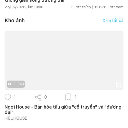
không gian sống đương đại
27/06/2026, lúc 10:00
1
lượt thích |
15.676
lượt xem
Kho ảnh
Xem tất cả
13.063
1
0
1
Ngơi House - Bản hòa tấu giữa "cổ truyền" và "đương
đại"
HIEUHOUSE