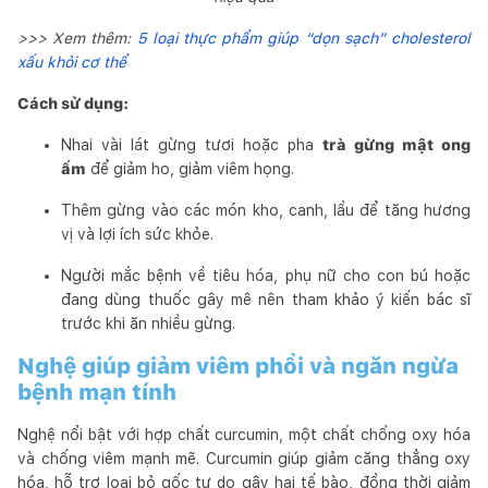
>>> Xem thêm:
5 loại thực phẩm giúp “dọn sạch” cholesterol
xấu khỏi cơ thể
Cách sử dụng:
Nhai vài lát gừng tươi hoặc pha
trà gừng mật ong
ấm
để giảm ho, giảm viêm họng.
Thêm gừng vào các món kho, canh, lẩu để tăng hương
vị và lợi ích sức khỏe.
Người mắc bệnh về tiêu hóa, phụ nữ cho con bú hoặc
đang dùng thuốc gây mê nên tham khảo ý kiến bác sĩ
trước khi ăn nhiều gừng.
Nghệ giúp giảm viêm phổi và ngăn ngừa
bệnh mạn tính
Nghệ nổi bật với hợp chất curcumin, một chất chống oxy hóa
và chống viêm mạnh mẽ. Curcumin giúp giảm căng thẳng oxy
hóa, hỗ trợ loại bỏ gốc tự do gây hại tế bào, đồng thời giảm