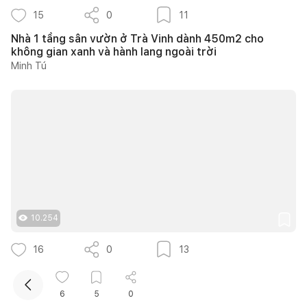
15
0
11
Nhà 1 tầng sân vườn ở Trà Vinh dành 450m2 cho
không gian xanh và hành lang ngoài trời
Minh Tú
Kết nối thiết kế, thi công
Mua sắm hoàn thiện nhà
10.254
16
0
13
14 ý tưởng thiết kế cầu thang ngoài trời thông thoáng
giúp tối ưu diện tích cho nhà phố nhỏ hẹp
6
5
0
Như Ý