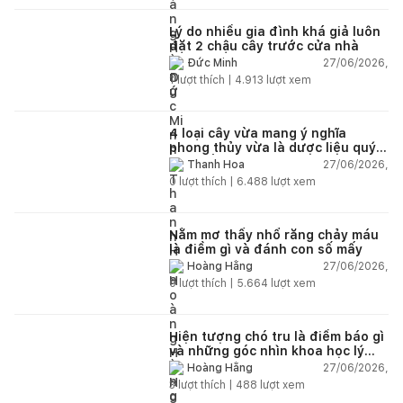
Lý do nhiều gia đình khá giả luôn
đặt 2 chậu cây trước cửa nhà
27/06/2026,
Đức Minh
1
lượt thích |
4.913
lượt xem
4 loại cây vừa mang ý nghĩa
phong thủy vừa là dược liệu quý
nên trồng trong nhà
27/06/2026,
Thanh Hoa
0
lượt thích |
6.488
lượt xem
Nằm mơ thấy nhổ răng chảy máu
là điềm gì và đánh con số mấy
27/06/2026,
Hoàng Hằng
0
lượt thích |
5.664
lượt xem
Hiện tượng chó tru là điềm báo gì
và những góc nhìn khoa học lý
giải
27/06/2026,
Hoàng Hằng
3
lượt thích |
488
lượt xem