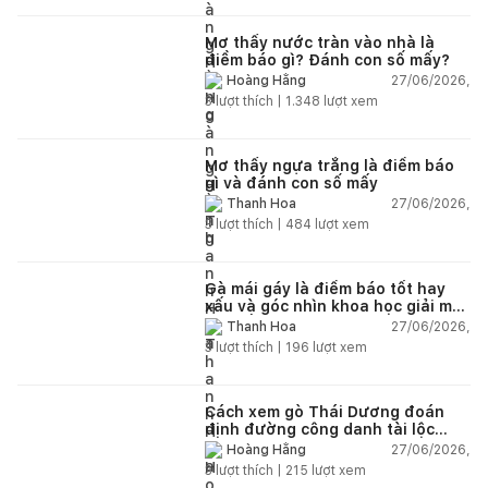
Mơ thấy nước tràn vào nhà là
điềm báo gì? Đánh con số mấy?
27/06/2026,
Hoàng Hằng
3
lượt thích |
1.348
lượt xem
Mơ thấy ngựa trắng là điềm báo
gì và đánh con số mấy
27/06/2026,
Thanh Hoa
3
lượt thích |
484
lượt xem
Gà mái gáy là điềm báo tốt hay
xấu và góc nhìn khoa học giải mã
chi tiết
27/06/2026,
Thanh Hoa
3
lượt thích |
196
lượt xem
Cách xem gò Thái Dương đoán
định đường công danh tài lộc
theo nhân tướng học
27/06/2026,
Hoàng Hằng
3
lượt thích |
215
lượt xem