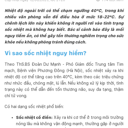
Nhiệt độ ngoài trời có thể chạm ngưỡng 40°C, trong khi
nhiều văn phòng vẫn để điều hòa ở mức 18-22°C. Sự
chênh lệch lớn này khiến không ít người rơi vào tình trạng
sốc nhiệt mà không hay biết. Bác sĩ cảnh báo đây là mối
nguy tiềm ẩn, có thể gây tổn thương nghiêm trọng cho sức
khỏe nếu không phòng tránh đúng cách.
Vì sao sốc nhiệt nguy hiểm?
Theo ThS.BS Đoàn Dư Mạnh - Phó Giám đốc Trung tâm Tim
mạch, Bệnh viện Phương Đông (Hà Nội), sốc nhiệt xảy ra khi
nhiệt độ cơ thể tăng cao trên 40°C, kèm theo các triệu chứng
như nhức đầu, chóng mặt, lú lẫn. Nếu không xử lý kịp thời, tình
trạng này có thể dẫn đến tổn thương não, suy đa tạng, thậm
chí tử vong.
Có hai dạng sốc nhiệt phổ biến:
Sốc nhiệt cổ điển:
Xảy ra khi cơ thể ở trong môi trường
nóng lâu mà không vận động mạnh, thường gặp ở người