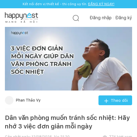
Kết nối đơn vị thiết kế - thi công uy tín.
ĐĂNG KÝ NGAY!
Đăng nhập
Đăng ký
M
Ạ
N
G
X
Ã
H
Ộ
I
Phan Thảo Vy
Theo dõi
Dân văn phòng muốn tránh sốc nhiệt: Hãy
nhớ 3 việc đơn giản mỗi ngày
Cập nhật ngày
12/08/2025, lúc 21:20
774
lượt xem