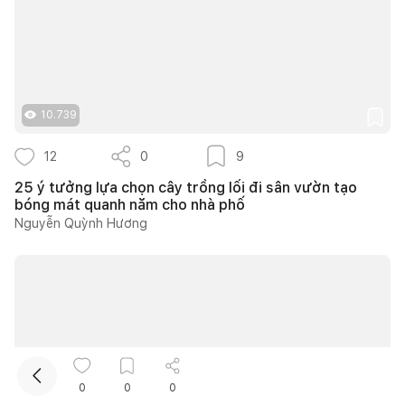
10.739
12
0
9
Kết nối thiết kế, thi công
25 ý tưởng lựa chọn cây trồng lối đi sân vườn tạo
bóng mát quanh năm cho nhà phố
Nguyễn Quỳnh Hương
0
0
0