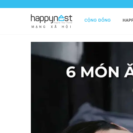
CỘNG ĐỒNG
HAP
M
Ạ
N
G
X
Ã
H
Ộ
I