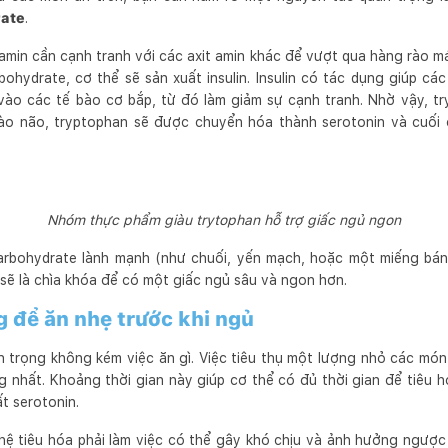
rate
.
 amin cần cạnh tranh với các axit amin khác để vượt qua hàng rào m
ohydrate, cơ thể sẽ sản xuất insulin. Insulin có tác dụng giúp các
vào các tế bào cơ bắp, từ đó làm giảm sự cạnh tranh. Nhờ vậy, tr
ào não, tryptophan sẽ được chuyển hóa thành serotonin và cuối 
Nhóm thực phẩm giàu trytophan hỗ trợ giấc ngủ ngon
arbohydrate lành mạnh (như chuối, yến mạch, hoặc một miếng bá
sẽ là chìa khóa để có một giấc ngủ sâu và ngon hơn.
g để ăn nhẹ trước khi ngủ
n trọng không kém việc ăn gì. Việc tiêu thụ một lượng nhỏ các mó
g nhất. Khoảng thời gian này giúp cơ thể có đủ thời gian để tiêu 
ất serotonin.
hệ tiêu hóa phải làm việc có thể gây khó chịu và ảnh hưởng ngược 