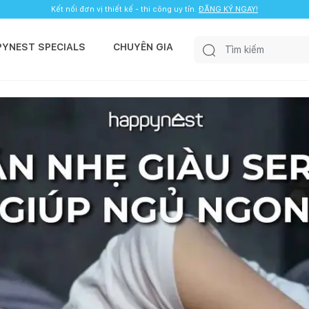
Kết nối đơn vị thiết kế - thi công uy tín.
ĐĂNG KÝ NGAY!
PYNEST SPECIALS
CHUYÊN GIA