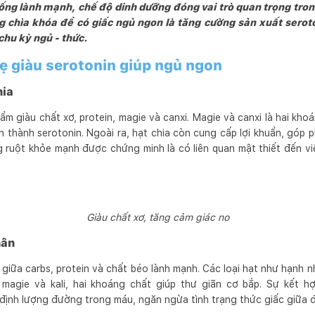
 sống lành mạnh, chế độ dinh dưỡng đóng vai trò quan trọng trong
g chìa khóa để có giấc ngủ ngon là tăng cường sản xuất serot
chu kỳ ngủ - thức.
ẹ giàu serotonin giúp ngủ ngon
hia
hẩm giàu chất xơ, protein, magie và canxi. Magie và canxi là hai kho
 thành serotonin. Ngoài ra, hạt chia còn cung cấp lợi khuẩn, góp p
ruột khỏe mạnh được chứng minh là có liên quan mật thiết đến việ
Giàu chất xơ, tăng cảm giác no
hân
giữa carbs, protein và chất béo lành mạnh. Các loại hạt như hạnh 
 magie và kali, hai khoáng chất giúp thư giãn cơ bắp. Sự kết 
định lượng đường trong máu, ngăn ngừa tình trạng thức giấc giữa