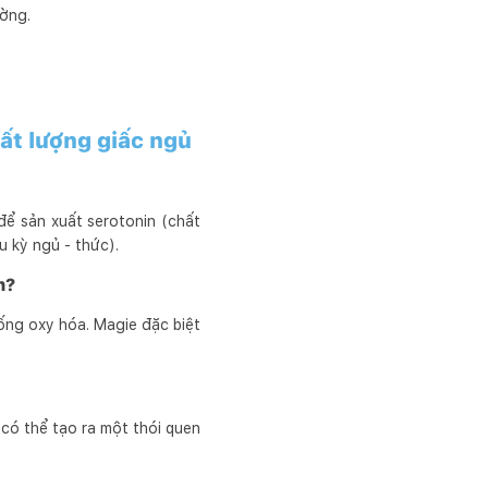
ường.
ất lượng giấc ngủ
 để sản xuất serotonin (chất
u kỳ ngủ - thức).
on?
ống oxy hóa. Magie đặc biệt
có thể tạo ra một thói quen