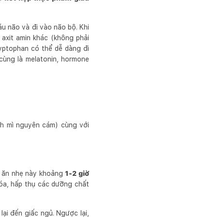
áu não và đi vào não bộ. Khi
 axit amin khác (không phải
yptophan có thể dễ dàng đi
cùng là melatonin, hormone
nh mì nguyên cám) cùng với
n ăn nhẹ này khoảng
1-2 giờ
hóa, hấp thụ các dưỡng chất
lại đến giấc ngủ. Ngược lại,