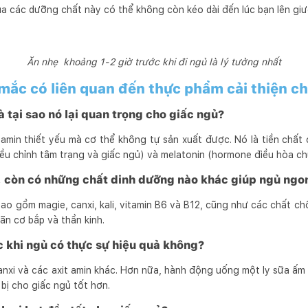
ủa các dưỡng chất này có thể không còn kéo dài đến lúc bạn lên gi
Ăn nhẹ khoảng 1-2 giờ trước khi đi ngủ là lý tưởng nhất
 mắc có liên quan đến thực phẩm cải thiện ch
à tại sao nó lại quan trọng cho giấc ngủ?
 amin thiết yếu mà cơ thể không tự sản xuất được. Nó là tiền chất
iều chỉnh tâm trạng và giấc ngủ) và melatonin (hormone điều hòa ch
, còn có những chất dinh dưỡng nào khác giúp ngủ ng
ao gồm magie, canxi, kali, vitamin B6 và B12, cũng như các chất ch
iãn cơ bắp và thần kinh.
 khi ngủ có thực sự hiệu quả không?
nxi và các axit amin khác. Hơn nữa, hành động uống một ly sữa ấm 
 bị cho giấc ngủ tốt hơn.