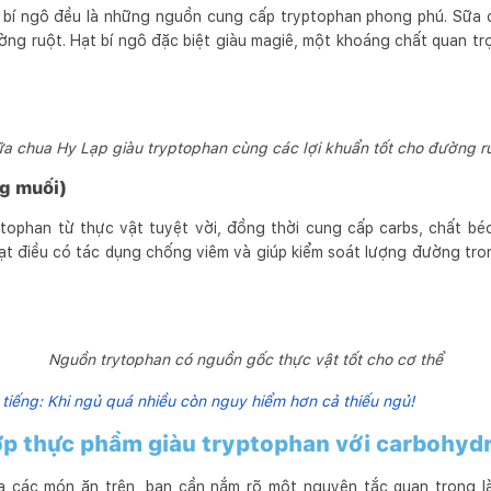
 bí ngô đều là những nguồn cung cấp tryptophan phong phú. Sữa c
ờng ruột. Hạt bí ngô đặc biệt giàu magiê, một khoáng chất quan tr
a chua Hy Lạp giàu tryptophan cùng các lợi khuẩn tốt cho đường r
ng muối)
tophan từ thực vật tuyệt vời, đồng thời cung cấp carbs, chất bé
hạt điều có tác dụng chống viêm và giúp kiểm soát lượng đường tron
Nguồn trytophan có nguồn gốc thực vật tốt cho cơ thể
tiếng: Khi ngủ quá nhiều còn nguy hiểm hơn cả thiếu ngủ!
ợp thực phẩm giàu tryptophan với carbohyd
ủa các món ăn trên, bạn cần nắm rõ một nguyên tắc quan trọng 