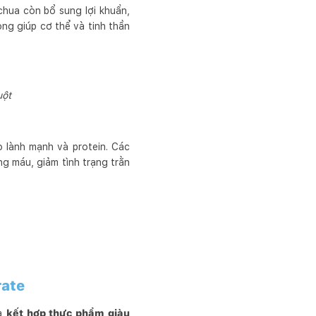
hua còn bổ sung lợi khuẩn,
ọng giúp cơ thể và tinh thần
uột
o lành mạnh và protein. Các
g máu, giảm tình trạng trằn
rate
là
kết hợp thực phẩm giàu