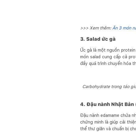
>>> Xem thêm:
Ăn 3 món nà
3. Salad ức gà
Ức gà là một nguồn protein 
món salad cung cấp cả prot
đẩy quá trình chuyển hóa th
Carbohydrate trong táo giú
4. Đậu nành Nhật Bản
Đậu nành edamame chứa nhiề
chứng minh là giúp cải thi
thể thư giãn và chuẩn bị ch