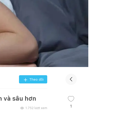
Theo dõi
n và sâu hơn
1
1.752
lượt xem