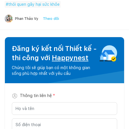
#
thói quen gây hại sức khỏe
Theo dõi
Phan Thảo Vy
Đăng ký kết nối Thiết kế -
thi công với
Happynest
Chúng tôi sẽ giúp bạn có một không gian
sống phù hợp nhất với yêu cầu
Thông tin liên hệ
*