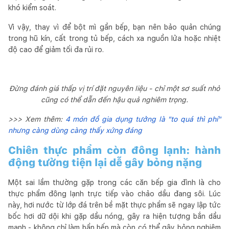
khó kiểm soát.
Vì vậy, thay vì để bột mì gần bếp, bạn nên bảo quản chúng
trong hũ kín, cất trong tủ bếp, cách xa nguồn lửa hoặc nhiệt
độ cao để giảm tối đa rủi ro.
Đừng đánh giá thấp vị trí đặt nguyên liệu - chỉ một sơ suất nhỏ
cũng có thể dẫn đến hậu quả nghiêm trọng.
>>> Xem thêm:
4 món đồ gia dụng tưởng là "to quá thì phí"
nhưng càng dùng càng thấy xứng đáng
Chiên thực phẩm còn đông lạnh: hành
động tưởng tiện lại dễ gây bỏng nặng
Một sai lầm thường gặp trong các căn bếp gia đình là cho
thực phẩm đông lạnh trực tiếp vào chảo dầu đang sôi. Lúc
này, hơi nước từ lớp đá trên bề mặt thực phẩm sẽ ngay lập tức
bốc hơi dữ dội khi gặp dầu nóng, gây ra hiện tượng bắn dầu
mạnh - không chỉ làm bẩn bếp mà còn có thể gây bỏng nghiêm