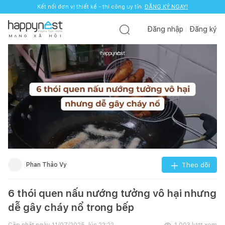
Kết nối đơn vị thiết kế - thi công uy tín.
ĐĂNG KÝ NGAY!
Đăng nhập
Đăng ký
M
Ạ
N
G
X
Ã
H
Ộ
I
Phan Thảo Vy
Theo dõi
6 thói quen nấu nướng tưởng vô hại nhưng
dễ gây cháy nổ trong bếp
Cập nhật ngày
11/07/2025, lúc 22:22
1.003
lượt xem