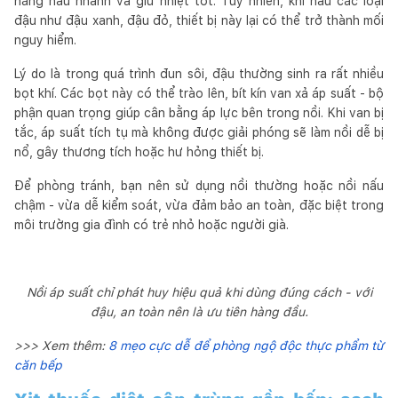
năng nấu nhanh và giữ nhiệt tốt. Tuy nhiên, khi nấu các loại
đậu như đậu xanh, đậu đỏ, thiết bị này lại có thể trở thành mối
nguy hiểm.
Lý do là trong quá trình đun sôi, đậu thường sinh ra rất nhiều
bọt khí. Các bọt này có thể trào lên, bít kín van xả áp suất - bộ
phận quan trọng giúp cân bằng áp lực bên trong nồi. Khi van bị
tắc, áp suất tích tụ mà không được giải phóng sẽ làm nồi dễ bị
nổ, gây thương tích hoặc hư hỏng thiết bị.
Để phòng tránh, bạn nên sử dụng nồi thường hoặc nồi nấu
chậm - vừa dễ kiểm soát, vừa đảm bảo an toàn, đặc biệt trong
môi trường gia đình có trẻ nhỏ hoặc người già.
Nồi áp suất chỉ phát huy hiệu quả khi dùng đúng cách - với
đậu, an toàn nên là ưu tiên hàng đầu.
>>> Xem thêm:
8 mẹo cực dễ để phòng ngộ độc thực phẩm từ
căn bếp