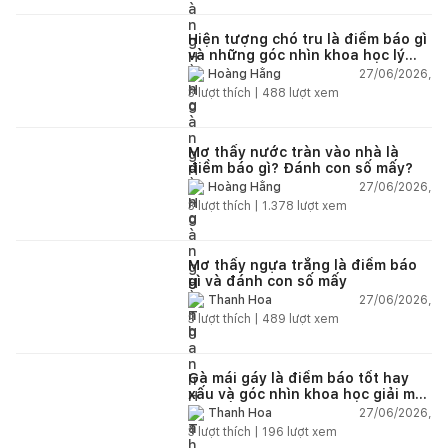
Hiện tượng chó tru là điềm báo gì
và những góc nhìn khoa học lý
giải
27/06/2026,
Hoàng Hằng
3
lượt thích |
488
lượt xem
Mơ thấy nước tràn vào nhà là
điềm báo gì? Đánh con số mấy?
27/06/2026,
Hoàng Hằng
3
lượt thích |
1.378
lượt xem
Mơ thấy ngựa trắng là điềm báo
gì và đánh con số mấy
27/06/2026,
Thanh Hoa
3
lượt thích |
489
lượt xem
Gà mái gáy là điềm báo tốt hay
xấu và góc nhìn khoa học giải mã
chi tiết
27/06/2026,
Thanh Hoa
3
lượt thích |
196
lượt xem