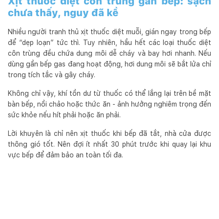
Xịt thuốc diệt côn trùng gần bếp: sạch
chưa thấy, nguy đã kề
Nhiều người tranh thủ xịt thuốc diệt muỗi, gián ngay trong bếp
để “dẹp loạn” tức thì. Tuy nhiên, hầu hết các loại thuốc diệt
côn trùng đều chứa dung môi dễ cháy và bay hơi nhanh. Nếu
dùng gần bếp gas đang hoạt động, hơi dung môi sẽ bắt lửa chỉ
trong tích tắc và gây cháy.
Không chỉ vậy, khí tồn dư từ thuốc có thể lắng lại trên bề mặt
bàn bếp, nồi chảo hoặc thức ăn - ảnh hưởng nghiêm trọng đến
sức khỏe nếu hít phải hoặc ăn phải.
Lời khuyên là chỉ nên xịt thuốc khi bếp đã tắt, nhà cửa được
thông gió tốt. Nên đợi ít nhất 30 phút trước khi quay lại khu
vực bếp để đảm bảo an toàn tối đa.