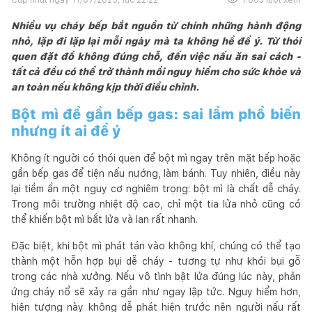
Nhiều vụ cháy bếp bắt nguồn từ chính những hành động
nhỏ, lặp đi lặp lại mỗi ngày mà ta không hề để ý. Từ thói
quen đặt đồ không đúng chỗ, đến việc nấu ăn sai cách -
tất cả đều có thể trở thành mồi nguy hiểm cho sức khỏe và
an toàn nếu không kịp thời điều chỉnh.
Bột mì để gần bếp gas: sai lầm phổ biến
nhưng ít ai để ý
Không ít người có thói quen để bột mì ngay trên mặt bếp hoặc
gần bếp gas để tiện nấu nướng, làm bánh. Tuy nhiên, điều này
lại tiềm ẩn một nguy cơ nghiêm trọng: bột mì là chất dễ cháy.
Trong môi trường nhiệt độ cao, chỉ một tia lửa nhỏ cũng có
thể khiến bột mì bắt lửa và lan rất nhanh.
Đặc biệt, khi bột mì phát tán vào không khí, chúng có thể tạo
thành một hỗn hợp bụi dễ cháy - tương tự như khói bụi gỗ
trong các nhà xưởng. Nếu vô tình bật lửa đúng lúc này, phản
ứng cháy nổ sẽ xảy ra gần như ngay lập tức. Nguy hiểm hơn,
hiện tượng này không dễ phát hiện trước nên người nấu rất