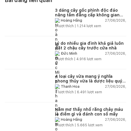
Bài đăng liên quan
3 dáng cây gốc phình độc đáo
nâng tầm đẳng cấp không gian
sống
27/06/2026,
Hoàng Hằng
0
lượt thích |
1.214
lượt xem
Lý do nhiều gia đình khá giả luôn
đặt 2 chậu cây trước cửa nhà
27/06/2026,
Đức Minh
1
lượt thích |
4.916
lượt xem
4 loại cây vừa mang ý nghĩa
phong thủy vừa là dược liệu quý
nên trồng trong nhà
27/06/2026,
Thanh Hoa
0
lượt thích |
6.491
lượt xem
Nằm mơ thấy nhổ răng chảy máu
là điềm gì và đánh con số mấy
27/06/2026,
Hoàng Hằng
0
lượt thích |
5.665
lượt xem