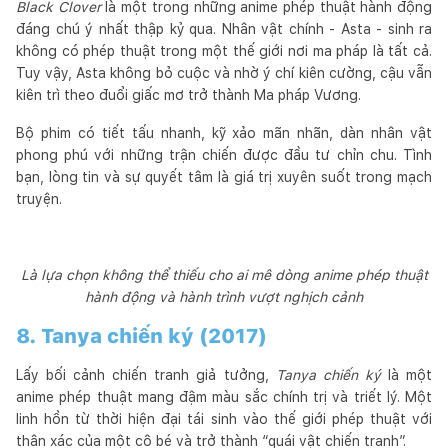
Black Clover
là một trong những anime phép thuật hành động
đáng chú ý nhất thập kỷ qua. Nhân vật chính - Asta - sinh ra
không có phép thuật trong một thế giới nơi ma pháp là tất cả.
Tuy vậy, Asta không bỏ cuộc và nhờ ý chí kiên cường, cậu vẫn
kiên trì theo đuổi giấc mơ trở thành Ma pháp Vương.
Bộ phim có tiết tấu nhanh, kỹ xảo mãn nhãn, dàn nhân vật
phong phú với những trận chiến được đầu tư chỉn chu. Tình
bạn, lòng tin và sự quyết tâm là giá trị xuyên suốt trong mạch
truyện.
Là lựa chọn không thể thiếu cho ai mê dòng anime phép thuật
hành động và hành trình vượt nghịch cảnh
8. Tanya chiến ký (2017)
Lấy bối cảnh chiến tranh giả tưởng,
Tanya chiến ký
là một
anime phép thuật mang đậm màu sắc chính trị và triết lý. Một
linh hồn từ thời hiện đại tái sinh vào thế giới phép thuật với
thân xác của một cô bé và trở thành “quái vật chiến tranh”.