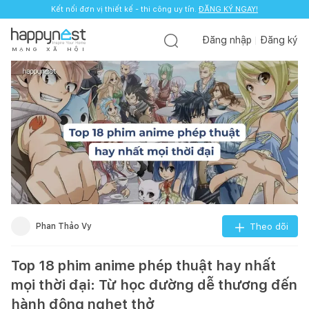
Kết nối đơn vị thiết kế - thi công uy tín.
ĐĂNG KÝ NGAY!
Đăng nhập
Đăng ký
M
Ạ
N
G
X
Ã
H
Ộ
I
Phan Thảo Vy
Theo dõi
Top 18 phim anime phép thuật hay nhất
mọi thời đại: Từ học đường dễ thương đến
hành động nghẹt thở