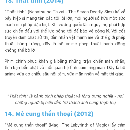
13. Thất tinh (2014)
“Thất tinh” (Nanatsu no Taizai - The Seven Deadly Sins) kể về
bảy hiệp sĩ mang tên các tội lỗi lớn, mỗi người sở hữu một sức
mạnh ma pháp đặc biệt. Khi vương quốc lâm nguy, họ phải hợp
sức chiến đấu với thế lực bóng tối để bảo vệ công lý. Với cốt
truyện đậm chất sử thi, dàn nhân vật mạnh mẽ và thế giới phép
thuật hùng tráng, đây là bộ anime phép thuật hành động
không thể bỏ lỡ.
Phim chinh phục khán giả bằng những trận chiến mãn nhãn,
tình bạn bền chặt và mối quan hệ tình cảm lãng mạn. Đây là bộ
anime vừa có chiều sâu nội tâm, vừa mãn nhãn về mặt thị giác.
“Thất tinh” là hành trình phép thuật và lòng trung nghĩa - nơi
những người bị hiểu lầm trở thành anh hùng thực thụ
14. Mê cung thần thoại (2012)
“Mê cung thần thoại” (Magi: The Labyrinth of Magic) lấy cảm