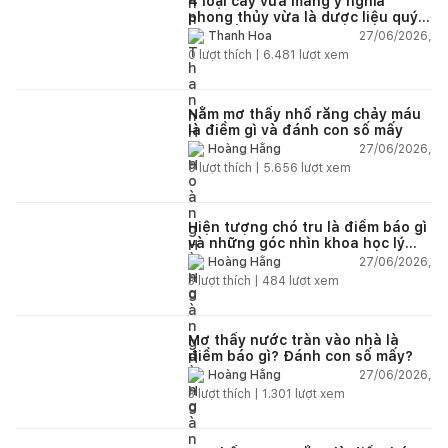
4 loại cây vừa mang ý nghĩa
phong thủy vừa là dược liệu quý
nên trồng trong nhà
27/06/2026,
Thanh Hoa
0
lượt thích |
6.481
lượt xem
Nằm mơ thấy nhổ răng chảy máu
là điềm gì và đánh con số mấy
27/06/2026,
Hoàng Hằng
0
lượt thích |
5.656
lượt xem
Hiện tượng chó tru là điềm báo gì
và những góc nhìn khoa học lý
giải
27/06/2026,
Hoàng Hằng
3
lượt thích |
484
lượt xem
Mơ thấy nước tràn vào nhà là
điềm báo gì? Đánh con số mấy?
27/06/2026,
Hoàng Hằng
3
lượt thích |
1.301
lượt xem