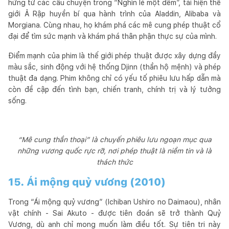
hứng từ các câu chuyện trong “Nghìn lẻ một đêm”, tái hiện thế
giới Ả Rập huyền bí qua hành trình của Aladdin, Alibaba và
Morgiana. Cùng nhau, họ khám phá các mê cung phép thuật cổ
đại để tìm sức mạnh và khám phá thân phận thực sự của mình.
Điểm mạnh của phim là thế giới phép thuật được xây dựng đầy
màu sắc, sinh động với hệ thống Djinn (thần hộ mệnh) và phép
thuật đa dạng. Phim không chỉ có yếu tố phiêu lưu hấp dẫn mà
còn đề cập đến tình bạn, chiến tranh, chính trị và lý tưởng
sống.
“Mê cung thần thoại” là chuyến phiêu lưu ngoạn mục qua
những vương quốc rực rỡ, nơi phép thuật là niềm tin và là
thách thức
15. Ái mộng quỷ vương (2010)
Trong “Ái mộng quỷ vương” (Ichiban Ushiro no Daimaou), nhân
vật chính - Sai Akuto - được tiên đoán sẽ trở thành Quỷ
Vương, dù anh chỉ mong muốn làm điều tốt. Sự tiên tri này