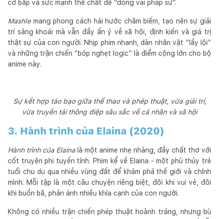
cơ bắp và sức mạnh thể chất để “đóng vai pháp sư”.
Mashle
mang phong cách hài hước châm biếm, tạo nên sự giải
trí sảng khoái mà vẫn đầy ẩn ý về xã hội, định kiến và giá trị
thật sự của con người. Nhịp phim nhanh, dàn nhân vật “lầy lội”
và những trận chiến “bóp nghẹt logic” là điểm cộng lớn cho bộ
anime này.
Sự kết hợp táo bạo giữa thể thao và phép thuật, vừa giải trí,
vừa truyền tải thông điệp sâu sắc về cá nhân và xã hội
3. Hành trình của Elaina (2020)
Hành trình của Elaina
là một anime nhẹ nhàng, đầy chất thơ với
cốt truyện phi tuyến tính. Phim kể về Elaina - một phù thủy trẻ
tuổi chu du qua nhiều vùng đất để khám phá thế giới và chính
mình. Mỗi tập là một câu chuyện riêng biệt, đôi khi vui vẻ, đôi
khi buồn bã, phản ánh nhiều khía cạnh của con người.
Không có nhiều trận chiến phép thuật hoành tráng, nhưng bù