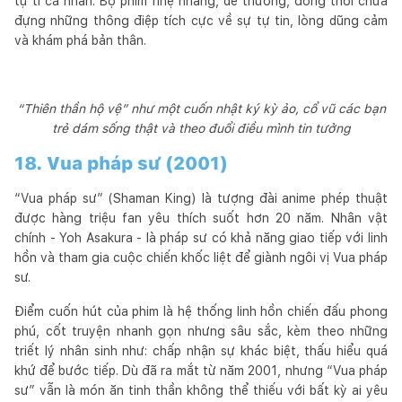
tự ti cá nhân. Bộ phim nhẹ nhàng, dễ thương, đồng thời chứa
đựng những thông điệp tích cực về sự tự tin, lòng dũng cảm
và khám phá bản thân.
“Thiên thần hộ vệ” như một cuốn nhật ký kỳ ảo, cổ vũ các bạn
trẻ dám sống thật và theo đuổi điều mình tin tưởng
18. Vua pháp sư (2001)
“Vua pháp sư” (Shaman King) là tượng đài anime phép thuật
được hàng triệu fan yêu thích suốt hơn 20 năm. Nhân vật
chính - Yoh Asakura - là pháp sư có khả năng giao tiếp với linh
hồn và tham gia cuộc chiến khốc liệt để giành ngôi vị Vua pháp
sư.
Điểm cuốn hút của phim là hệ thống linh hồn chiến đấu phong
phú, cốt truyện nhanh gọn nhưng sâu sắc, kèm theo những
triết lý nhân sinh như: chấp nhận sự khác biệt, thấu hiểu quá
khứ để bước tiếp. Dù đã ra mắt từ năm 2001, nhưng “Vua pháp
sư” vẫn là món ăn tinh thần không thể thiếu với bất kỳ ai yêu