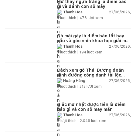
Mơ thấy ngựa trắng là điềm báo
gì và đánh con số mấy
27/06/2026,
Thanh Hoa
3
lượt thích |
476
lượt xem
Gà mái gáy là điềm báo tốt hay
xấu và góc nhìn khoa học giải mã
chi tiết
27/06/2026,
Thanh Hoa
3
lượt thích |
194
lượt xem
Cách xem gò Thái Dương đoán
định đường công danh tài lộc
theo nhân tướng học
27/06/2026,
Hoàng Hằng
3
lượt thích |
212
lượt xem
Giấc mơ nhặt được tiền là điềm
báo gì và con số may mắn
27/06/2026,
Thanh Hoa
6
lượt thích |
2.046
lượt xem