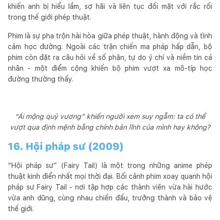
khiến anh bị hiểu lầm, sợ hãi và liên tục đối mặt với rắc rối
trong thế giới phép thuật.
Phim là sự pha trộn hài hòa giữa phép thuật, hành động và tình
cảm học đường. Ngoài các trận chiến ma pháp hấp dẫn, bộ
phim còn đặt ra câu hỏi về số phận, tự do ý chí và niềm tin cá
nhân - một điểm cộng khiến bộ phim vượt xa mô-típ học
đường thường thấy.
“Ái mộng quỷ vương” khiến người xem suy ngẫm: ta có thể
vượt qua định mệnh bằng chính bản lĩnh của mình hay không?
16. Hội pháp sư (2009)
“Hội pháp sư” (Fairy Tail) là một trong những anime phép
thuật kinh điển nhất mọi thời đại. Bối cảnh phim xoay quanh hội
pháp sư Fairy Tail - nơi tập hợp các thành viên vừa hài hước
vừa anh dũng, cùng nhau chiến đấu, trưởng thành và bảo vệ
thế giới.