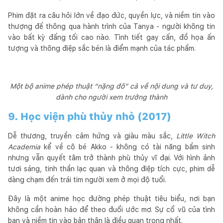
Phim đặt ra câu hỏi lớn về đạo đức, quyền lực, và niềm tin vào
thượng đế thông qua hành trình của Tanya - người không tin
vào bất kỳ đấng tối cao nào. Tình tiết gay cấn, đồ họa ấn
tượng và thông điệp sắc bén là điểm mạnh của tác phẩm.
Một bộ anime phép thuật “nặng đô” cả về nội dung và tư duy,
dành cho người xem trưởng thành
9. Học viện phù thủy nhỏ (2017)
Dễ thương, truyền cảm hứng và giàu màu sắc,
Little Witch
Academia
kể về cô bé Akko - không có tài năng bẩm sinh
nhưng vẫn quyết tâm trở thành phù thủy vĩ đại. Với hình ảnh
tươi sáng, tinh thần lạc quan và thông điệp tích cực, phim dễ
dàng chạm đến trái tim người xem ở mọi độ tuổi.
Đây là một anime học đường phép thuật tiêu biểu, nơi bạn
không cần hoàn hảo để theo đuổi ước mơ. Sự cổ vũ của tình
bạn và niềm tin vào bản thân là điều quan trọng nhất.