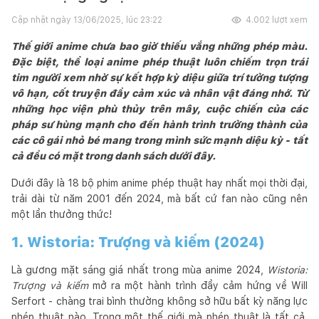
Cập nhật ngày
13/06/2025, lúc 23:22
4.002
lượt xem
Thế giới anime chưa bao giờ thiếu vắng những phép màu.
Đặc biệt, thể loại anime phép thuật luôn chiếm trọn trái
tim người xem nhờ sự kết hợp kỳ diệu giữa trí tưởng tượng
vô hạn, cốt truyện đầy cảm xúc và nhân vật đáng nhớ. Từ
những học viện phù thủy trên mây, cuộc chiến của các
pháp sư hùng mạnh cho đến hành trình trưởng thành của
các cô gái nhỏ bé mang trong mình sức mạnh diệu kỳ - tất
cả đều có mặt trong danh sách dưới đây.
Dưới đây là 18 bộ phim anime phép thuật hay nhất mọi thời đại,
trải dài từ năm 2001 đến 2024, mà bất cứ fan nào cũng nên
một lần thưởng thức!
1. Wistoria: Trượng và kiếm (2024)
Là gương mặt sáng giá nhất trong mùa anime 2024,
Wistoria:
Trượng và kiếm
mở ra một hành trình đầy cảm hứng về Will
Serfort - chàng trai bình thường không sở hữu bất kỳ năng lực
phép thuật nào. Trong một thế giới mà phép thuật là tất cả,