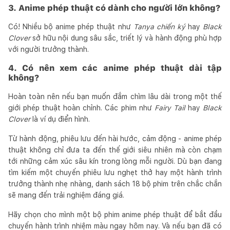
3. Anime phép thuật có dành cho người lớn không?
Có! Nhiều bộ anime phép thuật như
Tanya chiến ký
hay
Black
Clover
sở hữu nội dung sâu sắc, triết lý và hành động phù hợp
với người trưởng thành.
4. Có nên xem các anime phép thuật dài tập
không?
Hoàn toàn nên nếu bạn muốn đắm chìm lâu dài trong một thế
giới phép thuật hoàn chỉnh. Các phim như
Fairy Tail
hay
Black
Clover
là ví dụ điển hình.
Từ hành động, phiêu lưu đến hài hước, cảm động - anime phép
thuật không chỉ đưa ta đến thế giới siêu nhiên mà còn chạm
tới những cảm xúc sâu kín trong lòng mỗi người. Dù bạn đang
tìm kiếm một chuyến phiêu lưu nghẹt thở hay một hành trình
trưởng thành nhẹ nhàng, danh sách 18 bộ phim trên chắc chắn
sẽ mang đến trải nghiệm đáng giá.
Hãy chọn cho mình một bộ phim anime phép thuật để bắt đầu
chuyến hành trình nhiệm màu ngay hôm nay. Và nếu bạn đã có