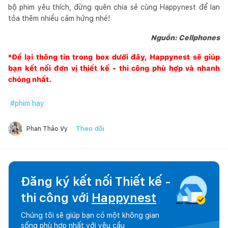
bộ phim yêu thích, đừng quên chia sẻ cùng Happynest để lan
tỏa thêm nhiều cảm hứng nhé!
Nguồn: Cellphones
*Để lại thông tin trong box dưới đây,
Happynest
sẽ giúp
bạn kết nối đơn vị thiết kế - thi công phù hợp và nhanh
chóng nhất.
#
phim hay
Theo dõi
Phan Thảo Vy
Đăng ký kết nối Thiết kế -
thi công với
Happynest
Chúng tôi sẽ giúp bạn có một không gian
sống phù hợp nhất với yêu cầu