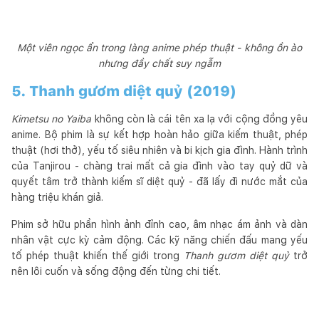
Một viên ngọc ẩn trong làng anime phép thuật - không ồn ào
nhưng đầy chất suy ngẫm
5. Thanh gươm diệt quỷ (2019)
Kimetsu no Yaiba
không còn là cái tên xa lạ với cộng đồng yêu
anime. Bộ phim là sự kết hợp hoàn hảo giữa kiếm thuật, phép
thuật (hơi thở), yếu tố siêu nhiên và bi kịch gia đình. Hành trình
của Tanjirou - chàng trai mất cả gia đình vào tay quỷ dữ và
quyết tâm trở thành kiếm sĩ diệt quỷ - đã lấy đi nước mắt của
hàng triệu khán giả.
Phim sở hữu phần hình ảnh đỉnh cao, âm nhạc ám ảnh và dàn
nhân vật cực kỳ cảm động. Các kỹ năng chiến đấu mang yếu
tố phép thuật khiến thế giới trong
Thanh gươm diệt quỷ
trở
nên lôi cuốn và sống động đến từng chi tiết.