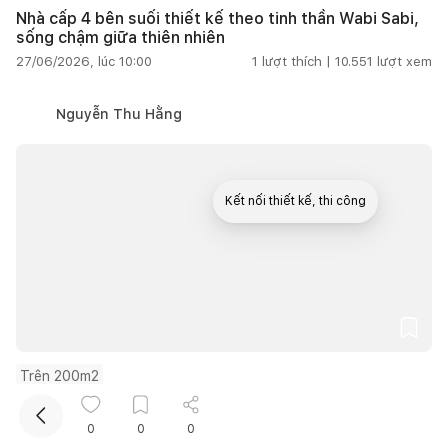
Nhà cấp 4 bên suối thiết kế theo tinh thần Wabi Sabi,
sống chậm giữa thiên nhiên
27/06/2026, lúc 10:00
1
lượt thích |
10.551
lượt xem
Nguyễn Thu Hằng
Kết nối thiết kế, thi công
Mua sắm hoàn thiện nhà
Trên 200m2
Ngôi nhà mang cảm hứng Trung Hoa với kết cấu lộ
thiên hiện đại
0
0
0