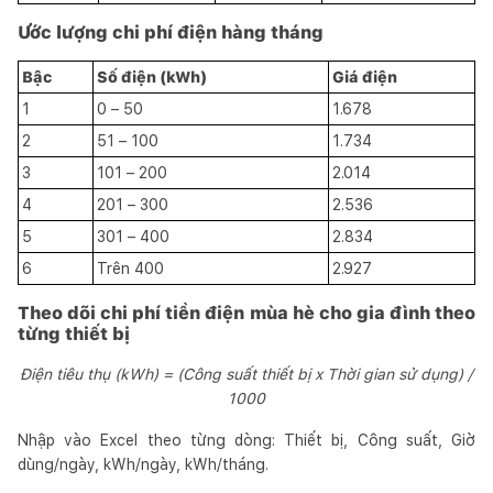
Ước lượng chi phí điện hàng tháng
Bậc
Số điện (kWh)
Giá điện
1
0 – 50
1.678
2
51 – 100
1.734
3
101 – 200
2.014
4
201 – 300
2.536
5
301 – 400
2.834
6
Trên 400
2.927
Theo dõi chi phí tiền điện mùa hè cho gia đình theo
từng thiết bị
Điện tiêu thụ (kWh) = (Công suất thiết bị x Thời gian sử dụng) /
1000
Nhập vào Excel theo từng dòng: Thiết bị, Công suất, Giờ
dùng/ngày, kWh/ngày, kWh/tháng.