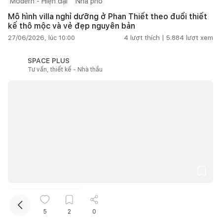
Modern - Hiện đại
Nhà phố
Mô hình villa nghỉ dưỡng ở Phan Thiết theo đuổi thiết
kế thô mộc và vẻ đẹp nguyên bản
27/06/2026, lúc 10:00
4
lượt thích |
5.884
lượt xem
SPACE PLUS
Tư vấn, thiết kế - Nhà thầu
Kết nối thiết kế, thi công
Mua sắm hoàn thiện nhà
Từ 100m2 đến 200m2
Nhà Đạ Huoai ở Lâm Đồng đưa ký ức gia đình vào
5
2
0
không gian sống đương đại