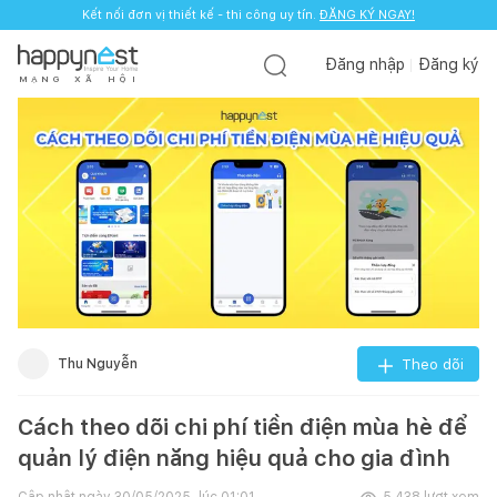
Kết nối đơn vị thiết kế - thi công uy tín.
ĐĂNG KÝ NGAY!
Đăng nhập
Đăng ký
M
Ạ
N
G
X
Ã
H
Ộ
I
Thu Nguyễn
Theo dõi
Cách theo dõi chi phí tiền điện mùa hè để
quản lý điện năng hiệu quả cho gia đình
Cập nhật ngày
30/05/2025, lúc 01:01
5.438
lượt xem