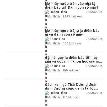
Mơ thấy nước tràn vào nhà là
điềm báo gì? Đánh con số mấy?
27/06/2026,
Hoàng Hằng
3
lượt thích |
1.373
lượt xem
Mơ thấy ngựa trắng là điềm báo
gì và đánh con số mấy
27/06/2026,
Thanh Hoa
3
lượt thích |
486
lượt xem
Gà mái gáy là điềm báo tốt hay
xấu và góc nhìn khoa học giải mã
chi tiết
27/06/2026,
Thanh Hoa
3
lượt thích |
196
lượt xem
Cách xem gò Thái Dương đoán
định đường công danh tài lộc
theo nhân tướng học
27/06/2026,
Hoàng Hằng
3
lượt thích |
215
lượt xem