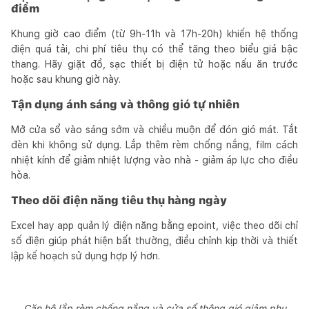
điểm
Khung giờ cao điểm (từ 9h-11h và 17h-20h) khiến hệ thống
điện quá tải, chi phí tiêu thụ có thể tăng theo biểu giá bậc
thang. Hãy giặt đồ, sạc thiết bị điện tử hoặc nấu ăn trước
hoặc sau khung giờ này.
Tận dụng ánh sáng và thông gió tự nhiên
Mở cửa sổ vào sáng sớm và chiều muộn để đón gió mát. Tắt
đèn khi không sử dụng. Lắp thêm rèm chống nắng, film cách
nhiệt kính để giảm nhiệt lượng vào nhà - giảm áp lực cho điều
hòa.
Theo dõi điện năng tiêu thụ hàng ngày
Excel hay app quản lý điện năng bằng epoint, việc theo dõi chỉ
số điện giúp phát hiện bất thường, điều chỉnh kịp thời và thiết
lập kế hoạch sử dụng hợp lý hơn.
Căn hộ lắp rèm chống nắng và cửa sổ thông gió giảm phụ