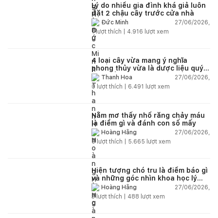
Lý do nhiều gia đình khá giả luôn
đặt 2 chậu cây trước cửa nhà
27/06/2026,
Đức Minh
1
lượt thích |
4.916
lượt xem
4 loại cây vừa mang ý nghĩa
phong thủy vừa là dược liệu quý
nên trồng trong nhà
27/06/2026,
Thanh Hoa
0
lượt thích |
6.491
lượt xem
Nằm mơ thấy nhổ răng chảy máu
là điềm gì và đánh con số mấy
27/06/2026,
Hoàng Hằng
0
lượt thích |
5.665
lượt xem
Hiện tượng chó tru là điềm báo gì
và những góc nhìn khoa học lý
giải
27/06/2026,
Hoàng Hằng
3
lượt thích |
488
lượt xem