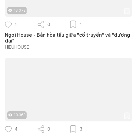
13.072
1
0
1
Ngơi House - Bản hòa tấu giữa "cổ truyền" và "đương
đại"
HIEUHOUSE
10.363
4
0
3