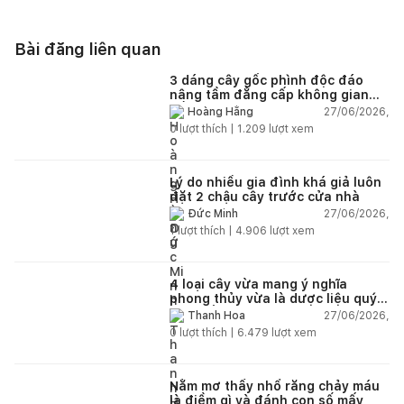
Bài đăng liên quan
3 dáng cây gốc phình độc đáo
nâng tầm đẳng cấp không gian
sống
27/06/2026,
Hoàng Hằng
0
lượt thích |
1.209
lượt xem
Lý do nhiều gia đình khá giả luôn
đặt 2 chậu cây trước cửa nhà
27/06/2026,
Đức Minh
1
lượt thích |
4.906
lượt xem
4 loại cây vừa mang ý nghĩa
phong thủy vừa là dược liệu quý
nên trồng trong nhà
27/06/2026,
Thanh Hoa
0
lượt thích |
6.479
lượt xem
Nằm mơ thấy nhổ răng chảy máu
là điềm gì và đánh con số mấy