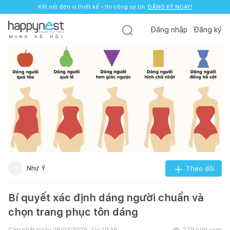
Kết nối đơn vị thiết kế - thi công uy tín.
ĐĂNG KÝ NGAY!
Đăng nhập
Đăng ký
M
Ạ
N
G
X
Ã
H
Ộ
I
Như Ý
Theo dõi
Bí quyết xác định dáng người chuẩn và
chọn trang phục tôn dáng
Cập nhật ngày
26/03/2025, lúc 19:16
279
lượt xem