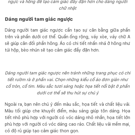
ngực và hông để tạo cảm giác đầy đặn hơn cho dáng người
chữ nhật
Dáng người tam giác ngược
Dáng người tam giác ngược cần tạo sự cân bằng giữa phần
trên và phần dưới cơ thể. Quần ống rộng, váy xòe, váy chữ A
sẽ giúp cân đối phần hông. Áo có chi tiết nhấn nhá ở hông như
túi hộp, bèo nhún sẽ tạo cảm giác đầy đặn hơn.
Dáng người tam giác ngược nên tránh những trang phục có chi
tiết rườm rà ở phần vai. Chọn những kiểu cổ áo đơn giản như
cổ tròn, cổ tim. Màu sắc tươi sáng hoặc họa tiết nổi bật ở phần
dưới cơ thể sẽ thu hút sự chú ý
Ngoài ra, bạn nên chú ý đến màu sắc, họa tiết và chất liệu vải.
Màu tối giúp che khuyết điểm, màu sáng giúp tôn dáng. Họa
tiết nhỏ phù hợp với người có vóc dáng nhỏ nhắn, họa tiết lớn
phù hợp với người có vóc dáng cao ráo. Chất liệu vải mềm mại,
có độ rủ giúp tạo cảm giác thon gọn.