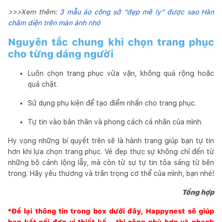
>>>Xem thêm:
3 mẫu áo công sở “đẹp mê ly” được sao Hàn
chăm diện trên màn ảnh nhỏ
Nguyên tắc chung khi chọn trang phục
cho từng dáng người
Luôn chọn trang phục vừa vặn, không quá rộng hoặc
quá chật.
Sử dụng phụ kiện để tạo điểm nhấn cho trang phục.
Tự tin vào bản thân và phong cách cá nhân của mình.
Hy vọng những bí quyết trên sẽ là hành trang giúp bạn tự tin
hơn khi lựa chọn trang phục. Vẻ đẹp thực sự không chỉ đến từ
những bộ cánh lộng lẫy, mà còn từ sự tự tin tỏa sáng từ bên
trong. Hãy yêu thương và trân trọng cơ thể của mình, bạn nhé!
Tổng hợp
*Để lại thông tin trong box dưới đây,
Happynest
sẽ giúp
bạn kết nối đơn vị thiết kế - thi công phù hợp và nhanh