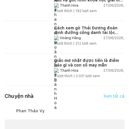
chi tiết
27/06/2026,
Thanh Hoa
3
lượt thích |
192
lượt xem
Cách xem gò Thái Dương đoán
định đường công danh tài lộc
theo nhân tướng học
27/06/2026,
Hoàng Hằng
3
lượt thích |
212
lượt xem
Giấc mơ nhặt được tiền là điềm
báo gì và con số may mắn
27/06/2026,
Thanh Hoa
6
lượt thích |
2.031
lượt xem
Chuyện nhà
Xem tất cả
Phan Thảo Vy