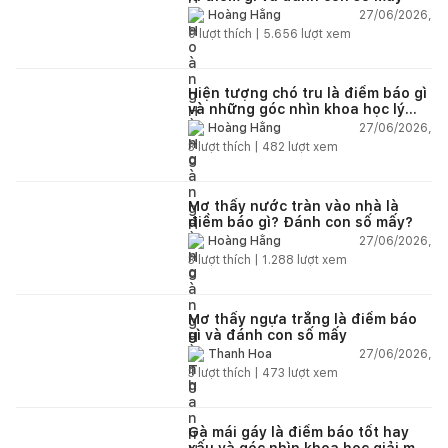
27/06/2026,
Hoàng Hằng
0
lượt thích |
5.656
lượt xem
Hiện tượng chó tru là điềm báo gì
và những góc nhìn khoa học lý
giải
27/06/2026,
Hoàng Hằng
3
lượt thích |
482
lượt xem
Mơ thấy nước tràn vào nhà là
điềm báo gì? Đánh con số mấy?
27/06/2026,
Hoàng Hằng
3
lượt thích |
1.288
lượt xem
Mơ thấy ngựa trắng là điềm báo
gì và đánh con số mấy
27/06/2026,
Thanh Hoa
3
lượt thích |
473
lượt xem
Gà mái gáy là điềm báo tốt hay
xấu và góc nhìn khoa học giải mã