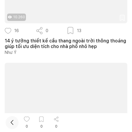
10.260
16
0
13
14 ý tưởng thiết kế cầu thang ngoài trời thông thoáng
giúp tối ưu diện tích cho nhà phố nhỏ hẹp
Như Ý
Kết nối thiết kế, thi công
Mua sắm hoàn thiện nhà
10.059
0
0
0
6
0
3