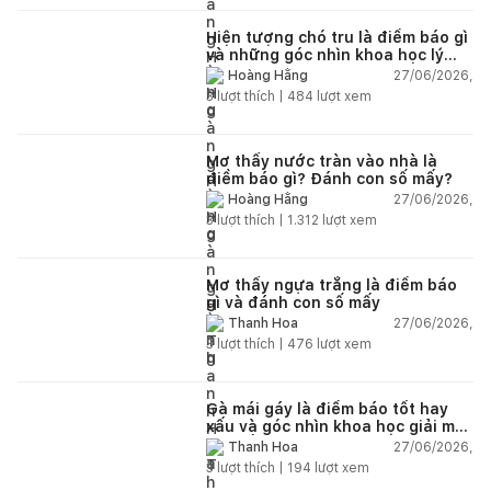
Hiện tượng chó tru là điềm báo gì
và những góc nhìn khoa học lý
giải
27/06/2026,
Hoàng Hằng
3
lượt thích |
484
lượt xem
Mơ thấy nước tràn vào nhà là
điềm báo gì? Đánh con số mấy?
27/06/2026,
Hoàng Hằng
3
lượt thích |
1.312
lượt xem
Mơ thấy ngựa trắng là điềm báo
gì và đánh con số mấy
27/06/2026,
Thanh Hoa
3
lượt thích |
476
lượt xem
Gà mái gáy là điềm báo tốt hay
xấu và góc nhìn khoa học giải mã
chi tiết
27/06/2026,
Thanh Hoa
3
lượt thích |
194
lượt xem