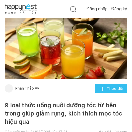
Đăng nhập
Đăng ký
M
Ạ
N
G
X
Ã
H
Ộ
I
Phan Thảo Vy
Theo dõi
9 loại thức uống nuôi dưỡng tóc từ bên
trong giúp giảm rụng, kích thích mọc tóc
hiệu quả
Cập nhật ngày
24/03/2025, lúc 17:21
496
lượt xem