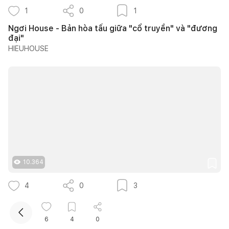
1
0
1
Ngơi House - Bản hòa tấu giữa "cổ truyền" và "đương
đại"
HIEUHOUSE
10.364
4
0
3
25 mẫu bàn làm việc dưới gầm cầu thang đẹp giúp tận
dụng diện tích tưởng chừng bị bỏ quên
6
4
0
Quân Hoàng