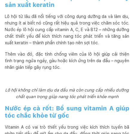
sản xuất keratin
Lô hội từ lâu đã nổi tiếng với công dụng dưỡng da và làm dịu,
nhưng ít ai biết nó cũng rất hiệu quả trong việc chăm sóc tóc.
Nước ép lô hội cung cấp vitamin A, C, E và B12 – những dưỡng
chất thiết yếu để kích thích nang tóc phát triển và tăng sản
xuất keratin – thành phần chính tạo nên sợi tóc.
Thêm vào đó, đặc tính chống viêm của lô hội giúp cải thiện
tình trạng ngứa ngáy, gàu hoặc kích ứng trên da đầu – nguyên
nhân gián tiếp gây rụng tóc.
Lô hội không chỉ làm dịu da đầu mà còn cung cấp nhiều dưỡng
chất quan trọng giúp nang tóc phát triển khỏe mạnh
Nước ép cà rốt: Bổ sung vitamin A giúp
tóc chắc khỏe từ gốc
Vitamin A có vai trò thiết yếu trong việc kích thích tuyến bã
nhờn tiết dầu để giữ ẩm cho da đầu, đồng thời giúp nang tóc