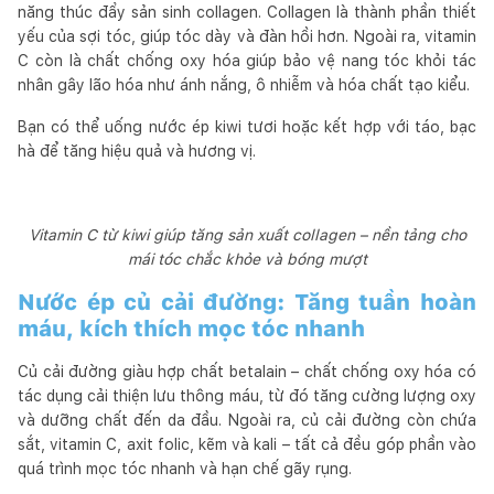
năng thúc đẩy sản sinh collagen. Collagen là thành phần thiết
yếu của sợi tóc, giúp tóc dày và đàn hồi hơn. Ngoài ra, vitamin
C còn là chất chống oxy hóa giúp bảo vệ nang tóc khỏi tác
nhân gây lão hóa như ánh nắng, ô nhiễm và hóa chất tạo kiểu.
Bạn có thể uống nước ép kiwi tươi hoặc kết hợp với táo, bạc
hà để tăng hiệu quả và hương vị.
Vitamin C từ kiwi giúp tăng sản xuất collagen – nền tảng cho
mái tóc chắc khỏe và bóng mượt
Nước ép củ cải đường: Tăng tuần hoàn
máu, kích thích mọc tóc nhanh
Củ cải đường giàu hợp chất betalain – chất chống oxy hóa có
tác dụng cải thiện lưu thông máu, từ đó tăng cường lượng oxy
và dưỡng chất đến da đầu. Ngoài ra, củ cải đường còn chứa
sắt, vitamin C, axit folic, kẽm và kali – tất cả đều góp phần vào
quá trình mọc tóc nhanh và hạn chế gãy rụng.