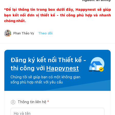
*Để lại thông tin trong box dưới đây,
Happynest
sẽ giúp
bạn kết nối đơn vị thiết kế - thi công phù hợp và nhanh
chóng nhất.
Theo dõi
Phan Thảo Vy
Đăng ký kết nối Thiết kế -
thi công với
Happynest
Chúng tôi sẽ giúp bạn có một không gian
sống phù hợp nhất với yêu cầu
Thông tin liên hệ
*