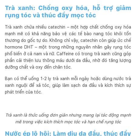
Trà xanh: Chống oxy hóa, hỗ trợ giảm
rụng tóc và thúc đẩy mọc tóc
Trà xanh chứa nhiều catechin – một hợp chất chống oxy hóa
mạnh mẽ có khả năng bảo vệ các tế bào nang tóc khỏi tổn
thương do gốc tự do. Không chỉ vậy, catechin còn giúp ức chế
hormone DHT – một trong những nguyên nhân gây rụng tóc
phổ biến ở cả nam và nữ. Caffeine có trong trà xanh cũng góp
phần cải thiện lưu thông máu dưới da đầu, nhờ đó tăng lượng
dưỡng chất và oxy đến chân tóc.
Bạn có thể uống 1-2 ly trà xanh mỗi ngày hoặc dùng nước trà
xanh nguội để xả tóc, giúp làm sạch da đầu và kích thích sự
phát triển của tóc.
Trà xanh là thức uống đơn giản nhưng mang lại tác động mạnh
mẽ trong việc kích thích mọc tóc và hạn chế rụng tóc
Nước ép lô hội: Làm dịu da đầu, thúc đẩy