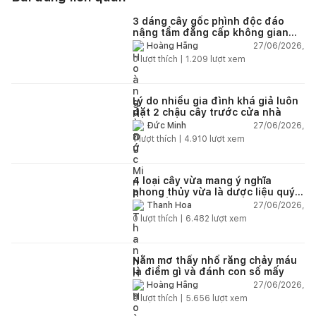
3 dáng cây gốc phình độc đáo
nâng tầm đẳng cấp không gian
sống
27/06/2026,
Hoàng Hằng
0
lượt thích |
1.209
lượt xem
Lý do nhiều gia đình khá giả luôn
đặt 2 chậu cây trước cửa nhà
27/06/2026,
Đức Minh
1
lượt thích |
4.910
lượt xem
4 loại cây vừa mang ý nghĩa
phong thủy vừa là dược liệu quý
nên trồng trong nhà
27/06/2026,
Thanh Hoa
0
lượt thích |
6.482
lượt xem
Nằm mơ thấy nhổ răng chảy máu
là điềm gì và đánh con số mấy
27/06/2026,
Hoàng Hằng
0
lượt thích |
5.656
lượt xem