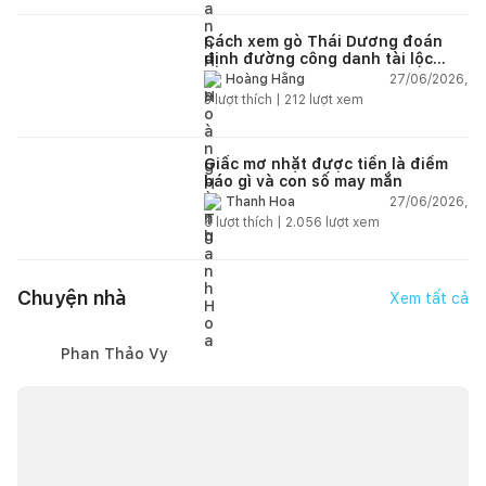
Cách xem gò Thái Dương đoán
định đường công danh tài lộc
theo nhân tướng học
27/06/2026,
Hoàng Hằng
3
lượt thích |
212
lượt xem
Giấc mơ nhặt được tiền là điềm
báo gì và con số may mắn
27/06/2026,
Thanh Hoa
6
lượt thích |
2.056
lượt xem
Chuyện nhà
Xem tất cả
Phan Thảo Vy