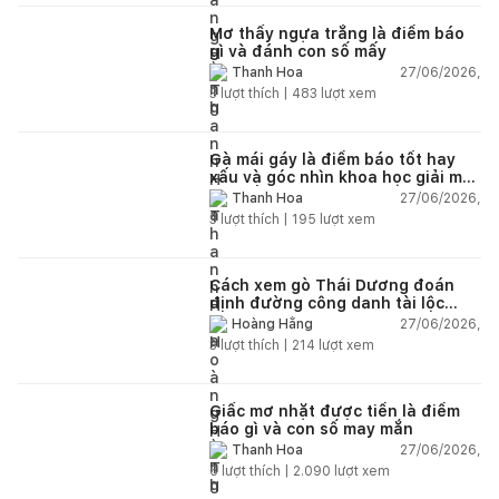
Mơ thấy ngựa trắng là điềm báo
gì và đánh con số mấy
27/06/2026,
Thanh Hoa
3
lượt thích |
483
lượt xem
Gà mái gáy là điềm báo tốt hay
xấu và góc nhìn khoa học giải mã
chi tiết
27/06/2026,
Thanh Hoa
3
lượt thích |
195
lượt xem
Cách xem gò Thái Dương đoán
định đường công danh tài lộc
theo nhân tướng học
27/06/2026,
Hoàng Hằng
3
lượt thích |
214
lượt xem
Giấc mơ nhặt được tiền là điềm
báo gì và con số may mắn
27/06/2026,
Thanh Hoa
6
lượt thích |
2.090
lượt xem