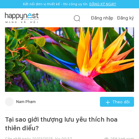
Kết nối đơn vị thiết kế - thi công uy tín.
ĐĂNG KÝ NGAY!
Đăng nhập
Đăng ký
M
Ạ
N
G
X
Ã
H
Ộ
I
Nam Phạm
Theo dõi
Tại sao giới thượng lưu yêu thích hoa
thiên điểu?
Cập nhật ngày
20/03/2025, lúc 00:37
256
lượt xem