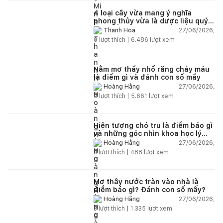
4 loại cây vừa mang ý nghĩa
phong thủy vừa là dược liệu quý
nên trồng trong nhà
27/06/2026,
Thanh Hoa
0
lượt thích |
6.486
lượt xem
Nằm mơ thấy nhổ răng chảy máu
là điềm gì và đánh con số mấy
27/06/2026,
Hoàng Hằng
0
lượt thích |
5.661
lượt xem
Hiện tượng chó tru là điềm báo gì
và những góc nhìn khoa học lý
giải
27/06/2026,
Hoàng Hằng
3
lượt thích |
488
lượt xem
Mơ thấy nước tràn vào nhà là
điềm báo gì? Đánh con số mấy?
27/06/2026,
Hoàng Hằng
3
lượt thích |
1.335
lượt xem