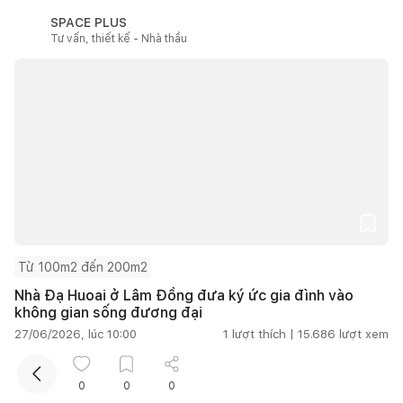
SPACE PLUS
Tư vấn, thiết kế - Nhà thầu
Kết nối thiết kế, thi công
Mua sắm hoàn thiện nhà
Từ 100m2 đến 200m2
Nhà Đạ Huoai ở Lâm Đồng đưa ký ức gia đình vào
không gian sống đương đại
27/06/2026, lúc 10:00
1
lượt thích |
15.686
lượt xem
Kho ảnh
Xem tất cả
0
0
0