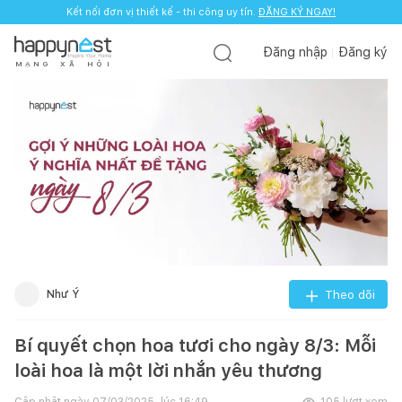
Kết nối đơn vị thiết kế - thi công uy tín.
ĐĂNG KÝ NGAY!
Đăng nhập
Đăng ký
M
Ạ
N
G
X
Ã
H
Ộ
I
Như Ý
Theo dõi
Bí quyết chọn hoa tươi cho ngày 8/3: Mỗi
loài hoa là một lời nhắn yêu thương
Cập nhật ngày
07/03/2025, lúc 16:49
105
lượt xem