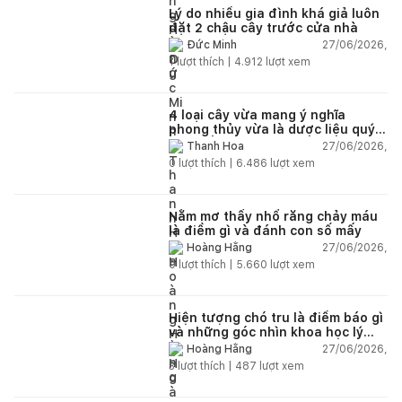
Lý do nhiều gia đình khá giả luôn
đặt 2 chậu cây trước cửa nhà
27/06/2026,
Đức Minh
1
lượt thích |
4.912
lượt xem
4 loại cây vừa mang ý nghĩa
phong thủy vừa là dược liệu quý
nên trồng trong nhà
27/06/2026,
Thanh Hoa
0
lượt thích |
6.486
lượt xem
Nằm mơ thấy nhổ răng chảy máu
là điềm gì và đánh con số mấy
27/06/2026,
Hoàng Hằng
0
lượt thích |
5.660
lượt xem
Hiện tượng chó tru là điềm báo gì
và những góc nhìn khoa học lý
giải
27/06/2026,
Hoàng Hằng
3
lượt thích |
487
lượt xem