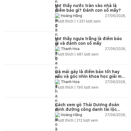
Mơ thấy nước tràn vào nhà là
điềm báo gì? Đánh con số mấy?
27/06/2026,
Hoàng Hằng
3
lượt thích |
1.331
lượt xem
Mơ thấy ngựa trắng là điềm báo
gì và đánh con số mấy
27/06/2026,
Thanh Hoa
3
lượt thích |
481
lượt xem
Gà mái gáy là điềm báo tốt hay
xấu và góc nhìn khoa học giải mã
chi tiết
27/06/2026,
Thanh Hoa
3
lượt thích |
195
lượt xem
Cách xem gò Thái Dương đoán
định đường công danh tài lộc
theo nhân tướng học
27/06/2026,
Hoàng Hằng
3
lượt thích |
212
lượt xem