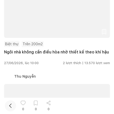
Biệt thự
Trên 200m2
Kết nối thiết kế, thi công
Ngôi nhà không cần điều hòa nhờ thiết kế theo khí hậu
27/06/2026, lúc 10:00
2
lượt thích |
13.570
lượt xem
Mua sắm hoàn thiện nhà
Thu Nguyễn
0
0
0