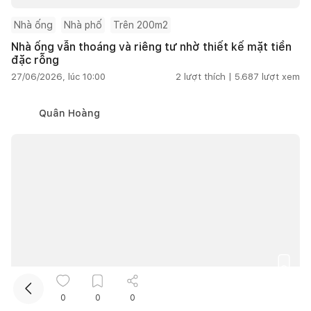
Nhà ống
Nhà phố
Trên 200m2
Nhà ống vẫn thoáng và riêng tư nhờ thiết kế mặt tiền
đặc rỗng
27/06/2026, lúc 10:00
2
lượt thích |
5.687
lượt xem
Quân Hoàng
Kết nối thiết kế, thi công
Mua sắm hoàn thiện nhà
Nên làm tủ bếp nhựa hay MDF? KTS tư vấn cách chọn
0
0
0
vật liệu bền, đẹp và tiết kiệm chi phí