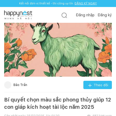
Kết nối đơn vị thiết kế - thi công uy tín.
ĐĂNG KÝ NGAY!
Đăng nhập
Đăng ký
M
Ạ
N
G
X
Ã
H
Ộ
I
Bảo Trần
Theo dõi
Bí quyết chọn màu sắc phong thủy giúp 12
con giáp kích hoạt tài lộc năm 2025
Cập nhật ngày
25/02/2025, lúc 01:20
482
lượt xem