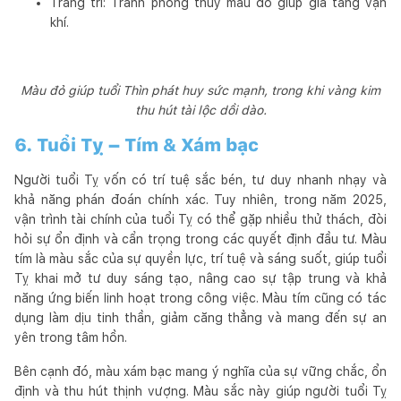
Trang trí: Tranh phong thủy màu đỏ giúp gia tăng vận
khí.
Màu đỏ giúp tuổi Thìn phát huy sức mạnh, trong khi vàng kim
thu hút tài lộc dồi dào.
6. Tuổi Tỵ – Tím & Xám bạc
Người tuổi Tỵ vốn có trí tuệ sắc bén, tư duy nhanh nhạy và
khả năng phán đoán chính xác. Tuy nhiên, trong năm 2025,
vận trình tài chính của tuổi Tỵ có thể gặp nhiều thử thách, đòi
hỏi sự ổn định và cẩn trọng trong các quyết định đầu tư. Màu
tím là màu sắc của sự quyền lực, trí tuệ và sáng suốt, giúp tuổi
Tỵ khai mở tư duy sáng tạo, nâng cao sự tập trung và khả
năng ứng biến linh hoạt trong công việc. Màu tím cũng có tác
dụng làm dịu tinh thần, giảm căng thẳng và mang đến sự an
yên trong tâm hồn.
Bên cạnh đó, màu xám bạc mang ý nghĩa của sự vững chắc, ổn
định và thu hút thịnh vượng. Màu sắc này giúp người tuổi Tỵ