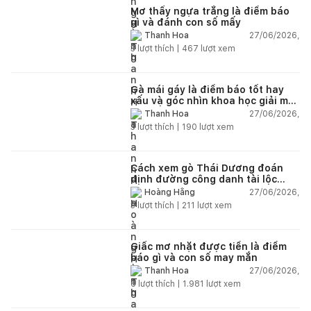
Mơ thấy ngựa trắng là điềm báo
gì và đánh con số mấy
27/06/2026,
Thanh Hoa
3
lượt thích |
467
lượt xem
Gà mái gáy là điềm báo tốt hay
xấu và góc nhìn khoa học giải mã
chi tiết
27/06/2026,
Thanh Hoa
3
lượt thích |
190
lượt xem
Cách xem gò Thái Dương đoán
định đường công danh tài lộc
theo nhân tướng học
27/06/2026,
Hoàng Hằng
3
lượt thích |
211
lượt xem
Giấc mơ nhặt được tiền là điềm
báo gì và con số may mắn
27/06/2026,
Thanh Hoa
6
lượt thích |
1.981
lượt xem