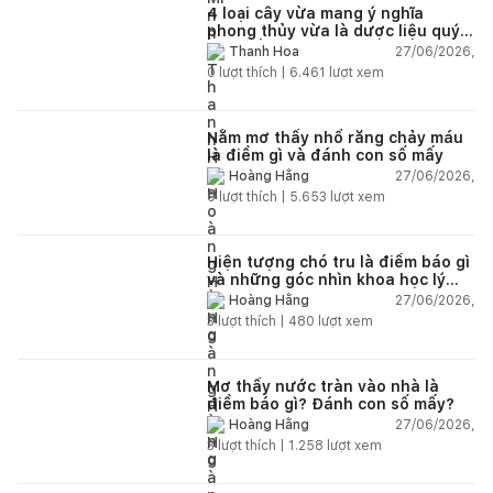
4 loại cây vừa mang ý nghĩa
phong thủy vừa là dược liệu quý
nên trồng trong nhà
27/06/2026,
Thanh Hoa
0
lượt thích |
6.461
lượt xem
Nằm mơ thấy nhổ răng chảy máu
là điềm gì và đánh con số mấy
27/06/2026,
Hoàng Hằng
0
lượt thích |
5.653
lượt xem
Hiện tượng chó tru là điềm báo gì
và những góc nhìn khoa học lý
giải
27/06/2026,
Hoàng Hằng
3
lượt thích |
480
lượt xem
Mơ thấy nước tràn vào nhà là
điềm báo gì? Đánh con số mấy?
27/06/2026,
Hoàng Hằng
3
lượt thích |
1.258
lượt xem