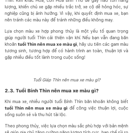
Thìn. Kim khắc Hỏa, còn Hỏa sinh Thổ dễ gây hao tổn năng
lượng, khiến chủ xe gặp nhiều trắc trở, xe cộ dễ hỏng hóc, sự
nghiệp cũng bị ảnh hưởng. Vì vậy, khi quyết định mua xe, bạn
nên tránh các màu này để tránh những điều không may.
Lựa chọn màu xe hợp phong thủy là một yếu tố quan trọng
giúp người tuổi Thìn cải thiện vận khí. Nếu bạn vẫn đang băn
khoăn
tuổi Thìn nên mua xe màu gì
, hãy ưu tiên các gam màu
tương sinh, tương hợp để có hành trình an toàn, thuận lợi và
gặp nhiều điều tốt lành trong cuộc sống!
Tuổi Giáp Thìn nên mua xe màu gì?
2.3. Tuổi Bính Thìn nên mua xe màu gì?
Khi mua xe, nhiều người tuổi Bính Thìn băn khoăn không biết
tuổi Thìn nên mua xe màu gì
để công việc thuận lợi, cuộc
sống suôn sẻ và thu hút tài lộc.
Theo phong thủy, việc lựa chọn màu sắc phù hợp với bản mệnh
sẽ giúp gia chủ tăng cường năng lượng tích cực, hạn chế rủi ro