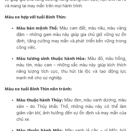
và mang lại may mắn trên mọi hành trình.
Màu xe hợp với tuổi Bính Thìn:
Màu bản mệnh Thổ:
Màu cam đất, màu nâu, màu vàng
đậm – những gam màu này giúp gia chủ giữ vững sự ổn
định, tăng cường may mắn và phát triển bền vững trong
công việc.
Màu tương sinh thuộc hành Hỏa:
Màu đỏ, màu hồng,
màu tím, màu cam – những sắc màu này giúp kích thích
năng lượng tích cực, thu hút tài lộc và tạo động lực
mạnh mẽ cho sự nghiệp.
Màu xe tuổi Bính Thìn nên tránh:
Màu thuộc hành Thủy:
Màu đen, màu xanh dương, màu
xám – do Thủy khắc Thổ, những màu này có thể làm
giảm vận khí, ảnh hưởng đến sự ổn định và may mắn của
chủ xe.
Màu thuộc hành Mộc:
Màu xanh lá cây – vì Mộc hút