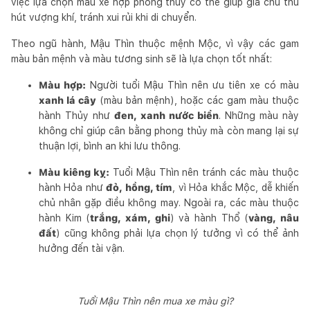
việc lựa chọn màu xe hợp phong thủy có thể giúp gia chủ thu
hút vượng khí, tránh xui rủi khi di chuyển.
Theo ngũ hành, Mậu Thìn thuộc mệnh Mộc, vì vậy các gam
màu bản mệnh và màu tương sinh sẽ là lựa chọn tốt nhất:
Màu hợp:
Người tuổi Mậu Thìn nên ưu tiên xe có màu
xanh lá cây
(màu bản mệnh), hoặc các gam màu thuộc
hành Thủy như
đen, xanh nước biển
. Những màu này
không chỉ giúp cân bằng phong thủy mà còn mang lại sự
thuận lợi, bình an khi lưu thông.
Màu kiêng kỵ:
Tuổi Mậu Thìn nên tránh các màu thuộc
hành Hỏa như
đỏ, hồng, tím
, vì Hỏa khắc Mộc, dễ khiến
chủ nhân gặp điều không may. Ngoài ra, các màu thuộc
hành Kim (
trắng, xám, ghi
) và hành Thổ (
vàng, nâu
đất
) cũng không phải lựa chọn lý tưởng vì có thể ảnh
hưởng đến tài vận.
Tuổi Mậu Thìn nên mua xe màu gì?