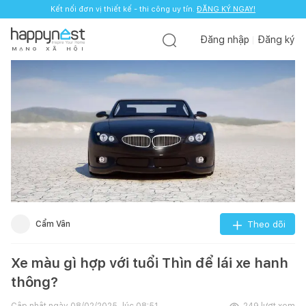
Kết nối đơn vị thiết kế - thi công uy tín.
ĐĂNG KÝ NGAY!
Đăng nhập
Đăng ký
M
Ạ
N
G
X
Ã
H
Ộ
I
Cẩm Vân
Theo dõi
Xe màu gì hợp với tuổi Thìn để lái xe hanh
thông?
Cập nhật ngày
08/02/2025, lúc 08:51
249
lượt xem