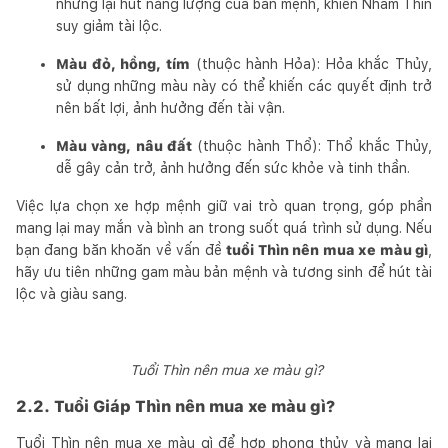
nhưng lại hút năng lượng của bản mệnh, khiến Nhâm Thìn
suy giảm tài lộc.
Màu đỏ, hồng, tím
(thuộc hành Hỏa): Hỏa khắc Thủy,
sử dụng những màu này có thể khiến các quyết định trở
nên bất lợi, ảnh hưởng đến tài vận.
Màu vàng, nâu đất
(thuộc hành Thổ): Thổ khắc Thủy,
dễ gây cản trở, ảnh hưởng đến sức khỏe và tinh thần.
Việc lựa chọn xe hợp mệnh giữ vai trò quan trọng, góp phần
mang lại may mắn và bình an trong suốt quá trình sử dụng. Nếu
bạn đang băn khoăn về vấn đề
tuổi Thìn nên mua xe màu gì
,
hãy ưu tiên những gam màu bản mệnh và tương sinh để hút tài
lộc và giàu sang.
Tuổi Thìn nên mua xe màu gì?
2.2. Tuổi Giáp Thìn nên mua xe màu gì?
Tuổi Thìn nên mua xe màu gì để hợp phong thủy và mang lại