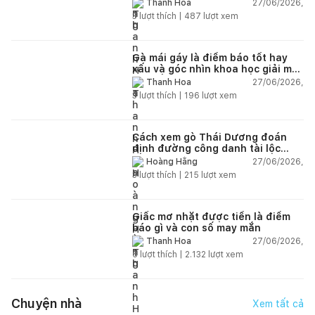
27/06/2026,
Thanh Hoa
3
lượt thích |
487
lượt xem
Gà mái gáy là điềm báo tốt hay
xấu và góc nhìn khoa học giải mã
chi tiết
27/06/2026,
Thanh Hoa
3
lượt thích |
196
lượt xem
Cách xem gò Thái Dương đoán
định đường công danh tài lộc
theo nhân tướng học
27/06/2026,
Hoàng Hằng
3
lượt thích |
215
lượt xem
Giấc mơ nhặt được tiền là điềm
báo gì và con số may mắn
27/06/2026,
Thanh Hoa
6
lượt thích |
2.132
lượt xem
Chuyện nhà
Xem tất cả