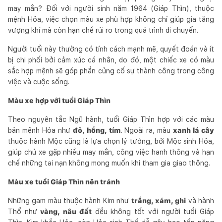
may mắn? Đối với người sinh năm 1964 (Giáp Thìn), thuộc
mệnh Hỏa, việc chọn màu xe phù hợp không chỉ giúp gia tăng
vượng khí mà còn hạn chế rủi ro trong quá trình di chuyển.
Người tuổi này thường có tính cách mạnh mẽ, quyết đoán và ít
bị chi phối bởi cảm xúc cá nhân, do đó, một chiếc xe có màu
sắc hợp mệnh sẽ góp phần củng cố sự thành công trong công
việc và cuộc sống.
Màu xe hợp với tuổi Giáp Thìn
Theo nguyên tắc Ngũ hành, tuổi Giáp Thìn hợp với các màu
bản mệnh Hỏa như
đỏ, hồng, tím
. Ngoài ra, màu
xanh lá cây
thuộc hành Mộc cũng là lựa chọn lý tưởng, bởi Mộc sinh Hỏa,
giúp chủ xe gặp nhiều may mắn, công việc hanh thông và hạn
chế những tai nạn không mong muốn khi tham gia giao thông.
Màu xe tuổi Giáp Thìn nên tránh
Những gam màu thuộc hành Kim như
trắng, xám, ghi
và hành
Thổ như
vàng, nâu đất
đều không tốt với người tuổi Giáp