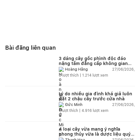
Bài đăng liên quan
3 dáng cây gốc phình độc đáo
nâng tầm đẳng cấp không gian
sống
27/06/2026,
Hoàng Hằng
0
lượt thích |
1.214
lượt xem
Lý do nhiều gia đình khá giả luôn
đặt 2 chậu cây trước cửa nhà
27/06/2026,
Đức Minh
1
lượt thích |
4.916
lượt xem
4 loại cây vừa mang ý nghĩa
phong thủy vừa là dược liệu quý
nên trồng trong nhà
27/06/2026,