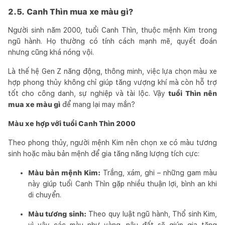
2.5. Canh Thìn mua xe màu gì?
Người sinh năm 2000, tuổi Canh Thìn, thuộc mệnh Kim trong
ngũ hành. Họ thường có tính cách mạnh mẽ, quyết đoán
nhưng cũng khá nóng vội.
Là thế hệ Gen Z năng động, thông minh, việc lựa chọn màu xe
hợp phong thủy không chỉ giúp tăng vượng khí mà còn hỗ trợ
tốt cho công danh, sự nghiệp và tài lộc. Vậy
tuổi Thìn nên
mua xe màu gì
để mang lại may mắn?
Màu xe hợp với tuổi Canh Thìn 2000
Theo phong thủy, người mệnh Kim nên chọn xe có màu tương
sinh hoặc màu bản mệnh để gia tăng năng lượng tích cực:
Màu bản mệnh Kim:
Trắng, xám, ghi – những gam màu
này giúp tuổi Canh Thìn gặp nhiều thuận lợi, bình an khi
di chuyển.
Màu tương sinh:
Theo quy luật ngũ hành, Thổ sinh Kim,
vì vậy các màu như vàng, nâu đất sẽ giúp gia tăng