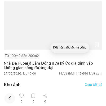
Kết nối thiết kế, thi công
Từ 100m2 đến 200m2
Mua sắm hoàn thiện nhà
Nhà Đạ Huoai ở Lâm Đồng đưa ký ức gia đình vào
không gian sống đương đại
27/06/2026, lúc 10:00
1
lượt thích |
15.689
lượt xem
Kho ảnh
Xem tất cả
0
0
0