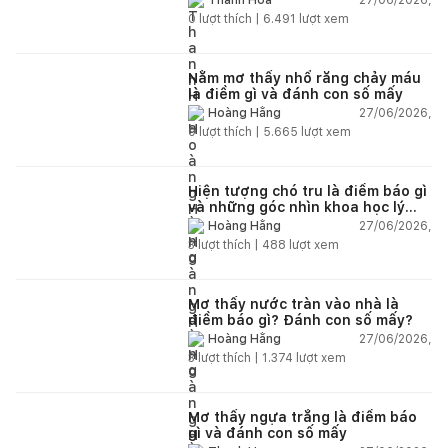
Thanh Hoa
0
lượt thích |
6.491
lượt xem
Nằm mơ thấy nhổ răng chảy máu
là điềm gì và đánh con số mấy
27/06/2026,
Hoàng Hằng
0
lượt thích |
5.665
lượt xem
Hiện tượng chó tru là điềm báo gì
và những góc nhìn khoa học lý
giải
27/06/2026,
Hoàng Hằng
3
lượt thích |
488
lượt xem
Mơ thấy nước tràn vào nhà là
điềm báo gì? Đánh con số mấy?
27/06/2026,
Hoàng Hằng
3
lượt thích |
1.374
lượt xem
Mơ thấy ngựa trắng là điềm báo
gì và đánh con số mấy