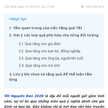
Cập nhật ngày
31/12/2025, lúc 11:28
486
lượt xem
Mục lục
1
.
Tầm quan trọng của việc tặng quà Tết
2
.
Gợi ý các loại quà phù hợp cho từng đối tượng
2
.
1
.
Quà tặng cho gia đình
2
.
2
.
Quà tặng cho bạn bè, đồng nghiệp
2
.
3
.
Quà tặng cho ông bà, người lớn tuổi
2
.
4
.
Quà tặng cho trẻ nhỏ
3
.
Lưu ý khi chọn và tặng quà để thể hiện tấm
lòng
Tết Nguyên Đán 2026
là dịp để mỗi người gửi gắm tình
cảm, sự tri ân qua những món quà ý nghĩa dành cho gia
đình và bạn bè. Đây không chỉ là nét đẹp văn hóa truyền