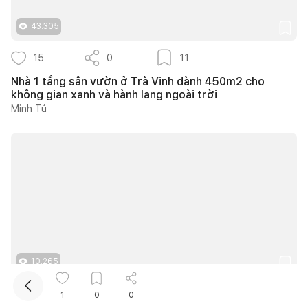
43.305
15
0
11
Nhà 1 tầng sân vườn ở Trà Vinh dành 450m2 cho
không gian xanh và hành lang ngoài trời
Minh Tú
Kết nối thiết kế, thi công
Mua sắm hoàn thiện nhà
10.265
16
0
13
1
0
0