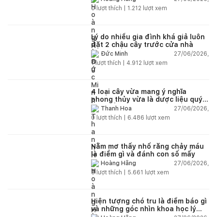
0
lượt thích |
1.212
lượt xem
Lý do nhiều gia đình khá giả luôn
đặt 2 chậu cây trước cửa nhà
27/06/2026,
Đức Minh
1
lượt thích |
4.912
lượt xem
4 loại cây vừa mang ý nghĩa
phong thủy vừa là dược liệu quý
nên trồng trong nhà
27/06/2026,
Thanh Hoa
0
lượt thích |
6.486
lượt xem
Nằm mơ thấy nhổ răng chảy máu
là điềm gì và đánh con số mấy
27/06/2026,
Hoàng Hằng
0
lượt thích |
5.661
lượt xem
Hiện tượng chó tru là điềm báo gì
và những góc nhìn khoa học lý
giải