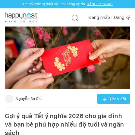
Kết nối đơn vị thiết kế - thi công uy tín.
ĐĂNG KÝ NGAY!
Đăng nhập
Đăng ký
M
Ạ
N
G
X
Ã
H
Ộ
I
Nguyễn An Chi
Theo dõi
Gợi ý quà Tết ý nghĩa 2026 cho gia đình
và bạn bè phù hợp nhiều độ tuổi và ngân
sách