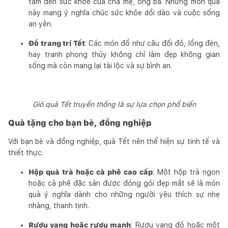
tâm đến sức khỏe của cha mẹ, ông bà. Những món quà
này mang ý nghĩa chúc sức khỏe dồi dào và cuộc sống
an yên.
Đồ trang trí Tết
: Các món đồ như câu đối đỏ, lồng đèn,
hay tranh phong thủy không chỉ làm đẹp không gian
sống mà còn mang lại tài lộc và sự bình an.
Giỏ quà Tết truyền thống là sự lựa chọn phổ biến
Quà tặng cho bạn bè, đồng nghiệp
Với bạn bè và đồng nghiệp, quà Tết nên thể hiện sự tinh tế và
thiết thực.
Hộp quà trà hoặc cà phê cao cấp
: Một hộp trà ngon
hoặc cà phê đặc sản được đóng gói đẹp mắt sẽ là món
quà ý nghĩa dành cho những người yêu thích sự nhẹ
nhàng, thanh tịnh.
Rượu vang hoặc rượu mạnh
: Rượu vang đỏ hoặc một