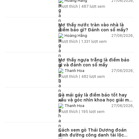
27/06/2026,
Hoàng Hằng
3
lượt thích |
487
lượt xem
Mơ thấy nước tràn vào nhà là
điềm báo gì? Đánh con số mấy?
27/06/2026,
Hoàng Hằng
3
lượt thích |
1.331
lượt xem
Mơ thấy ngựa trắng là điềm báo
gì và đánh con số mấy
27/06/2026,
Thanh Hoa
3
lượt thích |
482
lượt xem
Gà mái gáy là điềm báo tốt hay
xấu và góc nhìn khoa học giải mã
chi tiết
27/06/2026,
Thanh Hoa
3
lượt thích |
195
lượt xem
Cách xem gò Thái Dương đoán
định đường công danh tài lộc