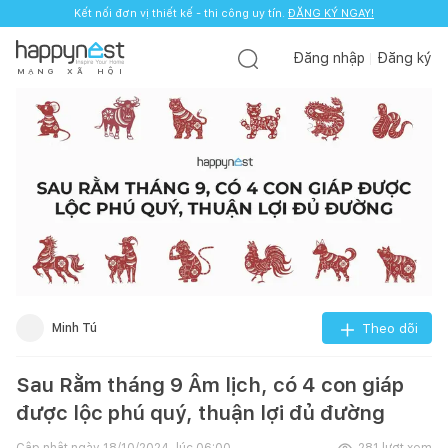
Kết nối đơn vị thiết kế - thi công uy tín.
ĐĂNG KÝ NGAY!
Đăng nhập
Đăng ký
M
Ạ
N
G
X
Ã
H
Ộ
I
Minh Tú
Theo dõi
Sau Rằm tháng 9 Âm lịch, có 4 con giáp
được lộc phú quý, thuận lợi đủ đường
Cập nhật ngày
18/10/2024, lúc 06:00
281
lượt xem