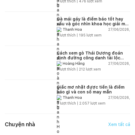
3
lượt thích |
476
lượt xem
Gà mái gáy là điềm báo tốt hay
xấu và góc nhìn khoa học giải mã
chi tiết
27/06/2026,
Thanh Hoa
3
lượt thích |
195
lượt xem
Cách xem gò Thái Dương đoán
định đường công danh tài lộc
theo nhân tướng học
27/06/2026,
Hoàng Hằng
3
lượt thích |
212
lượt xem
Giấc mơ nhặt được tiền là điềm
báo gì và con số may mắn
27/06/2026,
Thanh Hoa
6
lượt thích |
2.057
lượt xem
Chuyện nhà
Xem tất cả