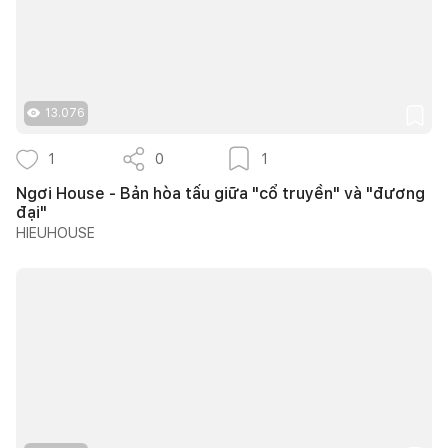
13.076
1
0
1
Ngơi House - Bản hòa tấu giữa "cổ truyền" và "đương
đại"
HIEUHOUSE