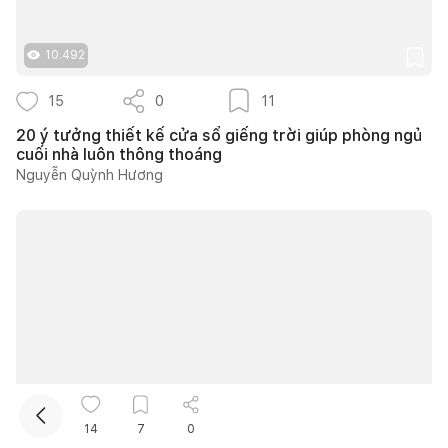
10.492
15
0
11
20 ý tưởng thiết kế cửa sổ giếng trời giúp phòng ngủ
cuối nhà luôn thông thoáng
Nguyễn Quỳnh Hương
Kết nối thiết kế, thi công
Mua sắm hoàn thiện nhà
16.662
14
7
0
21
0
16