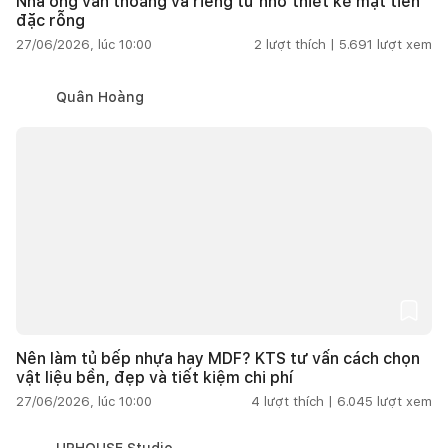
Nhà ống vẫn thoáng và riêng tư nhờ thiết kế mặt tiền
đặc rỗng
27/06/2026, lúc 10:00
2
lượt thích |
5.691
lượt xem
Quân Hoàng
Nên làm tủ bếp nhựa hay MDF? KTS tư vấn cách chọn
vật liệu bền, đẹp và tiết kiệm chi phí
27/06/2026, lúc 10:00
4
lượt thích |
6.045
lượt xem
URHOUSE Studio