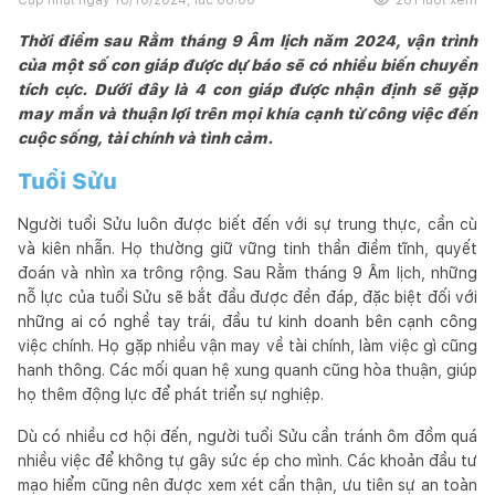
Thời điểm sau Rằm tháng 9 Âm lịch năm 2024, vận trình
của một số con giáp được dự báo sẽ có nhiều biến chuyển
tích cực. Dưới đây là 4 con giáp được nhận định sẽ gặp
may mắn và thuận lợi trên mọi khía cạnh từ công việc đến
cuộc sống, tài chính và tình cảm.
Tuổi Sửu
Người tuổi Sửu luôn được biết đến với sự trung thực, cần cù
và kiên nhẫn. Họ thường giữ vững tinh thần điềm tĩnh, quyết
đoán và nhìn xa trông rộng. Sau Rằm tháng 9 Âm lịch, những
nỗ lực của tuổi Sửu sẽ bắt đầu được đền đáp, đặc biệt đối với
những ai có nghề tay trái, đầu tư kinh doanh bên cạnh công
việc chính. Họ gặp nhiều vận may về tài chính, làm việc gì cũng
hanh thông. Các mối quan hệ xung quanh cũng hòa thuận, giúp
họ thêm động lực để phát triển sự nghiệp.
Dù có nhiều cơ hội đến, người tuổi Sửu cần tránh ôm đồm quá
nhiều việc để không tự gây sức ép cho mình. Các khoản đầu tư
mạo hiểm cũng nên được xem xét cẩn thận, ưu tiên sự an toàn