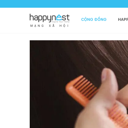
CỘNG ĐỒNG
HAP
M
Ạ
N
G
X
Ã
H
Ộ
I