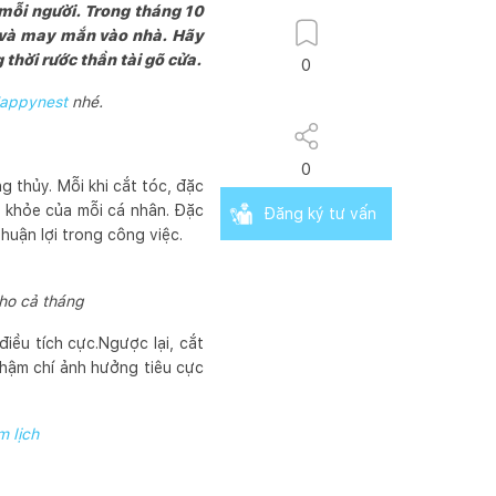
 mỗi người. Trong tháng 10
ộc và may mắn vào nhà. Hãy
 thời rước thần tài gõ cửa.
0
appynest
nhé.
0
 thủy. Mỗi khi cắt tóc, đặc
c khỏe của mỗi cá nhân. Đặc
Đăng ký tư vấn
huận lợi trong công việc.
cho cả tháng
iều tích cực.Ngược lại, cắt
thậm chí ảnh hưởng tiêu cực
m lịch