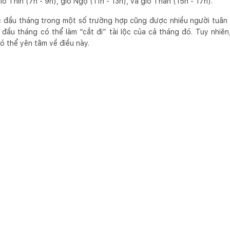
ờ Thìn (7h - 9h), giờ Ngọ (11h - 13h), và giờ Thân (15h - 17h).
óc đầu tháng trong một số trường hợp cũng được nhiều người tuân t
đầu tháng có thể làm “cắt đi” tài lộc của cả tháng đó. Tuy nhiên
có thể yên tâm về điều này.