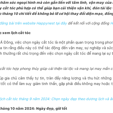
 chăm sóc ngoại hình mà còn gắn liền với tâm linh, vận may của
cắt tóc phù hợp có thể giúp bạn cải thiện vận khí, đón tài l
 tháng 10 chi tiết để không bỏ lỡ cơ hội thay đổi diện mạo, đồng
ăng bài trên website Happynest tại đây
để kết nối với cộng đồng
H
c xem lịch cắt tóc
Á Đông, việc chọn ngày cắt tóc là một phần quan trọng trong phong
ta tin rằng điều này có thể tác động đến vận may, sự nghiệp và sứ
h thường rất chú trọng đến việc chọn ngày cắt tóc để mang lại sự t
ắt tóc hợp phong thủy giúp cải thiện tài lộc và mang lại may mắn 
úp gia chủ cảm thấy tự tin, tràn đầy năng lượng và thu hút những đ
ốt có thể làm suy giảm tinh thần, gặp phải điều không may hoặc 
ịch cắt tóc tháng 9 năm 2024: Chọn ngày đẹp theo dương lịch và â
 tháng 10 năm 2024: Ngày đẹp, giờ tốt