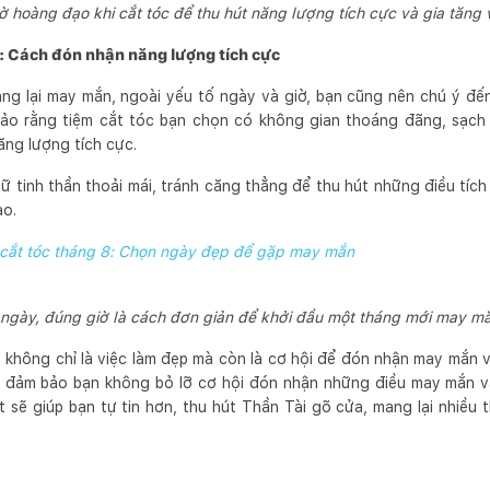
ờ hoàng đạo khi cắt tóc để thu hút năng lượng tích cực và gia tăng
: Cách đón nhận năng lượng tích cực
ang lại may mắn, ngoài yếu tố ngày và giờ, bạn cũng nên chú ý đế
 bảo rằng tiệm cắt tóc bạn chọn có không gian thoáng đãng, sạch 
ng lượng tích cực.
iữ tinh thần thoải mái, tránh căng thẳng để thu hút những điều tích 
ạo.
 cắt tóc tháng 8: Chọn ngày đẹp để gặp may mắn
ngày, đúng giờ là cách đơn giản để khởi đầu một tháng mới may mắ
không chỉ là việc làm đẹp mà còn là cơ hội để đón nhận may mắn v
 đảm bảo bạn không bỏ lỡ cơ hội đón nhận những điều may mắn v
 sẽ giúp bạn tự tin hơn, thu hút Thần Tài gõ cửa, mang lại nhiều 