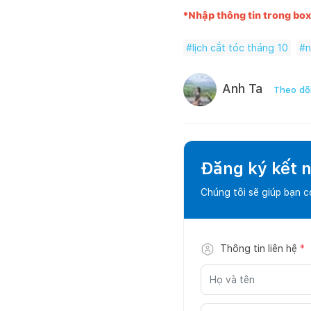
*Nhập thông tin trong box 
#
lịch cắt tóc tháng 10
#
n
Anh Ta
Theo dõ
Đăng ký kết nố
Chúng tôi sẽ giúp bạn 
Thông tin liên hệ
*