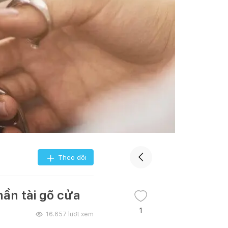
Theo dõi
ần tài gõ cửa
1
16.657
lượt xem