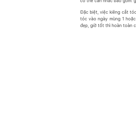
có thể cân nhắc bao gồm: gi
Đặc biệt, việc kiêng cắt t
tóc vào ngày mùng 1 hoặc 
đẹp, giờ tốt thì hoàn toàn 