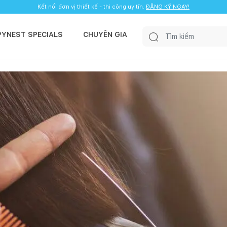
Kết nối đơn vị thiết kế - thi công uy tín.
ĐĂNG KÝ NGAY!
PYNEST SPECIALS
CHUYÊN GIA