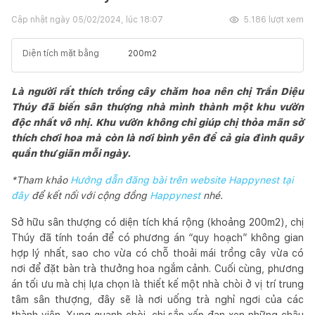
Cập nhật ngày
05/02/2024, lúc 18:07
5.186
lượt xem
Diện tích mặt bằng
200
m2
Là người rất thích trồng cây chăm hoa nên chị Trần Diệu
Thúy đã biến sân thượng nhà mình thành một khu vườn
độc nhất vô nhị. Khu vườn không chỉ giúp chị thỏa mãn sở
thích chơi hoa mà còn là nơi bình yên để cả gia đình quây
quần thư giãn mỗi ngày.
*Tham khảo
Hướng dẫn đăng bài trên website Happynest tại
đây
để kết nối với cộng đồng
Happynest
nhé.
Sở hữu sân thượng có diện tích khá rộng (khoảng 200m2), chị
Thúy đã tính toán để có phương án “quy hoạch” không gian
hợp lý nhất, sao cho vừa có chỗ thoải mái trồng cây vừa có
nơi để đặt bàn trà thưởng hoa ngắm cảnh. Cuối cùng, phương
án tối ưu mà chị lựa chọn là thiết kế một nhà chòi ở vị trí trung
tâm sân thượng, đây sẽ là nơi uống trà nghỉ ngơi của các
thành viên. Xung quanh chòi, chị sắp xếp đan xen những chậu