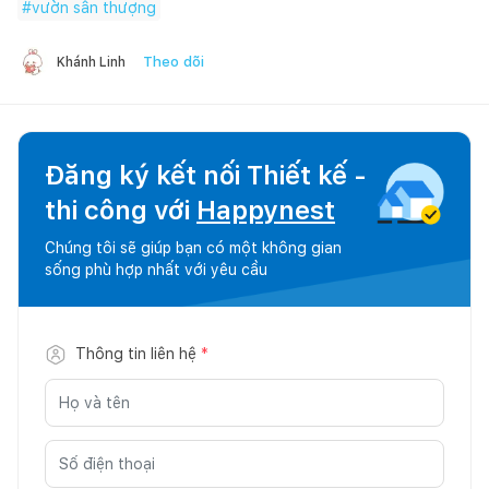
#
vườn sân thượng
Theo dõi
Khánh Linh
Đăng ký kết nối Thiết kế -
thi công với
Happynest
Chúng tôi sẽ giúp bạn có một không gian
sống phù hợp nhất với yêu cầu
Thông tin liên hệ
*