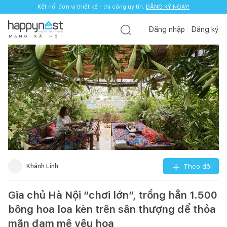
Kết nối đơn vị thiết kế - thi công uy tín.
ĐĂNG KÝ NGAY!
Đăng nhập
Đăng ký
M
Ạ
N
G
X
Ã
H
Ộ
I
Khánh Linh
Theo dõi
Gia chủ Hà Nội “chơi lớn”, trồng hẳn 1.500
bông hoa loa kèn trên sân thượng để thỏa
mãn đam mê yêu hoa