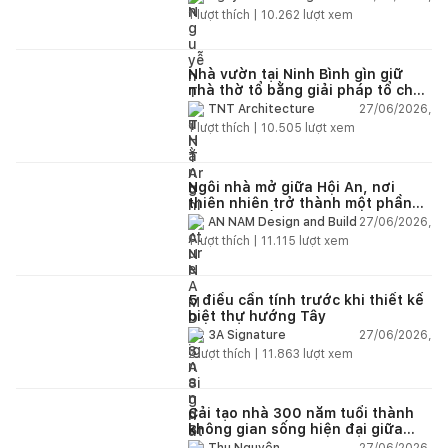
1
lượt thích |
10.262
lượt xem
Nhà vườn tại Ninh Bình gìn giữ
nhà thờ tổ bằng giải pháp tổ chức
lại không gian
27/06/2026,
TNT Architecture
1
lượt thích |
10.505
lượt xem
Ngôi nhà mở giữa Hội An, nơi
thiên nhiên trở thành một phần
của cuộc sống
27/06/2026,
AN NAM Design and Build
1
lượt thích |
11.115
lượt xem
5 điều cần tính trước khi thiết kế
biệt thự hướng Tây
27/06/2026,
3A Signature
2
lượt thích |
11.863
lượt xem
Cải tạo nhà 300 năm tuổi thành
không gian sống hiện đại giữa
thiên nhiên
27/06/2026,