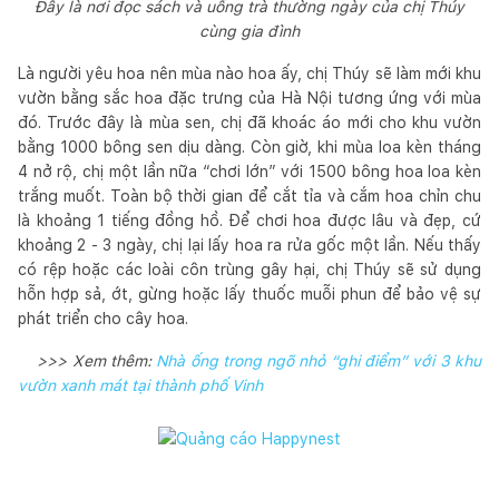
Đây là nơi đọc sách và uống trà thường ngày của chị Thúy
cùng gia đình
Là người yêu hoa nên mùa nào hoa ấy, chị Thúy sẽ làm mới khu
vườn bằng sắc hoa đặc trưng của Hà Nội tương ứng với mùa
đó. Trước đây là mùa sen, chị đã khoác áo mới cho khu vườn
bằng 1000 bông sen dịu dàng. Còn giờ, khi mùa loa kèn tháng
4 nở rộ, chị một lần nữa “chơi lớn” với 1500 bông hoa loa kèn
trắng muốt. Toàn bộ thời gian để cắt tỉa và cắm hoa chỉn chu
là khoảng 1 tiếng đồng hồ. Để chơi hoa được lâu và đẹp, cứ
khoảng 2 - 3 ngày, chị lại lấy hoa ra rửa gốc một lần. Nếu thấy
có rệp hoặc các loài côn trùng gây hại, chị Thúy sẽ sử dụng
hỗn hợp sả, ớt, gừng hoặc lấy thuốc muỗi phun để bảo vệ sự
phát triển cho cây hoa.
>>> Xem thêm:
Nhà ống trong ngõ nhỏ “ghi điểm” với 3 khu
vườn xanh mát tại thành phố Vinh