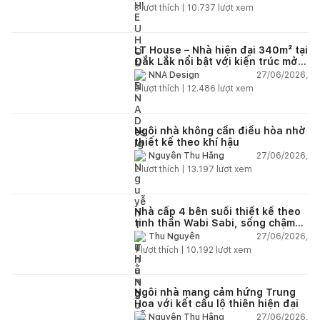
3
lượt thích |
10.737
lượt xem
LT House – Nhà hiện đại 340m² tại
Đắk Lắk nổi bật với kiến trúc mở
và hệ sân vườn kết nối thiên
27/06/2026,
NNA Design
nhiên
3
lượt thích |
12.486
lượt xem
Ngôi nhà không cần điều hòa nhờ
thiết kế theo khí hậu
27/06/2026,
Nguyễn Thu Hằng
2
lượt thích |
13.197
lượt xem
Nhà cấp 4 bên suối thiết kế theo
tinh thần Wabi Sabi, sống chậm
giữa thiên nhiên
27/06/2026,
Thu Nguyễn
1
lượt thích |
10.192
lượt xem
Ngôi nhà mang cảm hứng Trung
Hoa với kết cấu lộ thiên hiện đại
27/06/2026,
Nguyễn Thu Hằng