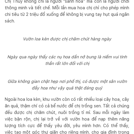
Chị Thúy không chỉ là người “sành hoa” mà còn là người chơi
thông minh và tiết chế. Mỗi lần mua hoa chị chỉ cho phép mình
chi tiêu từ 2 triệu đổ xuống để không bị vung tay hụt quá ngân
sách.
Vườn loa kèn được chị chăm chút hàng ngày
Ngày qua ngày thấy các nụ hoa dần nở bung là niềm vui tinh
thần rất lớn đối với chị
Giữa không gian chật hẹp nơi phố thị, có được một sân vườn
đầy hoa như vậy quả thật đáng quý
Ngoài hoa loa kèn, khu vườn còn có rất nhiều loại cây hoa, cây
ăn quả, thậm chí có cả bể nước để chị trồng sen. Tất cả chúng
đều được chị chăm chút, nuôi trồng tỉ mỉ. Sau mỗi ngày làm
việc bận rộn, chị lại trở về với vườn hoa để nạp thêm năng
lượng tích cực để thấy yêu đời, yêu mình hơn. Có thể thấy,
việc tạo một góc thư giãn cho riêng mình, cho gia đình trong