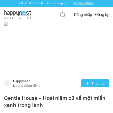
Kết nối đơn vị thiết kế - thi công uy tín.
ĐĂNG KÝ NGAY!
Đăng nhập
Đăng ký
M
Ạ
N
G
X
Ã
H
Ộ
I
Happynest
Theo dõi
Media/ Cộng đồng
Gentle House - Hoài niệm cũ về một miền
xanh trong lành