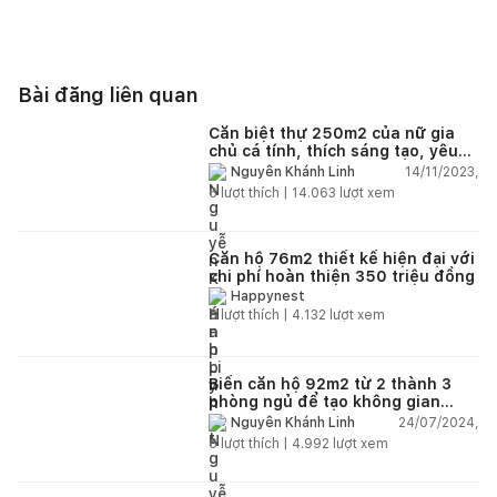
Bài đăng liên quan
Căn biệt thự 250m2 của nữ gia
chủ cá tính, thích sáng tạo, yêu
thiên nhiên, chi phí hoàn thiện 8
14/11/2023,
Nguyễn Khánh Linh
tỷ đồng
6
lượt thích |
14.063
lượt xem
Căn hộ 76m2 thiết kế hiện đại với
chi phí hoàn thiện 350 triệu đồng
Happynest
5
lượt thích |
4.132
lượt xem
Biến căn hộ 92m2 từ 2 thành 3
phòng ngủ để tạo không gian
riêng cho 2 cô con gái
24/07/2024,
Nguyễn Khánh Linh
6
lượt thích |
4.992
lượt xem