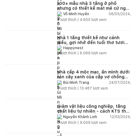
100+ mẫu nhà 3 tầng ở phố
nhưng có thiết kế mát mẻ cứ ngỡ
đang tận hưởng cuộc sống trong
06/05/2024,
Võ Minh Huyền
lành ở quê
6
lượt thích |
4.600
lượt xem
Nhà 1 tầng thiết kế như cánh
diều, gợi nhớ đến tuổi thơ tươi
đẹp của gia chủ
Happynest
6
lượt thích |
6.069
lượt xem
Nhà cấp 4 mộc mạc, ẩn mình dưới
tán cây xanh của cặp vợ chồng
trẻ tại vùng núi Tây Bắc với chi
24/07/2024,
Bùi Minh Trang
phí hoàn thiện 1,2 tỷ đồng
6
lượt thích |
13.487
lượt xem
Giảm vật liệu công nghiệp, tăng
chất liệu tự nhiên - cách KTS thay
đổi không gian sống cho gia chủ
12/03/2024,
Nguyễn Khánh Linh
8
lượt thích |
9.009
lượt xem