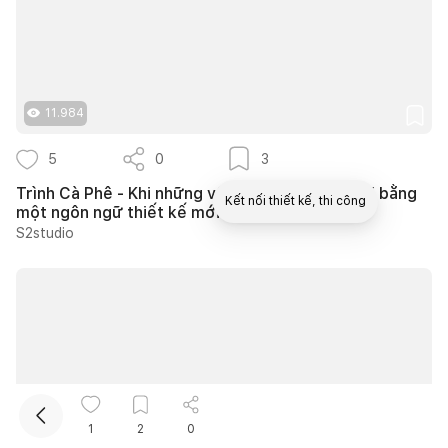
11.984
5
0
3
Trình Cà Phê - Khi những vật liệu cũ được kể lại bằng
Kết nối thiết kế, thi công
một ngôn ngữ thiết kế mới
S2studio
Mua sắm hoàn thiện nhà
1
2
0