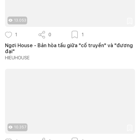
13.053
1
0
1
Ngơi House - Bản hòa tấu giữa "cổ truyền" và "đương
đại"
HIEUHOUSE
10.357