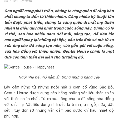
5.281
lượt xem
Con người càng phát triển, chúng ta càng quên đi rằng bản
chất chúng ta đến từ thiên nhiên. Càng nhiều kỹ thuật tân
tiến được phát triển, chúng ta càng quên đi mất mẹ thiên
nhiên là điều quý giá nhất trong cuộc sống này. Chính có lẽ
vì thế, sau bao nhiêu năm đổi mới, sáng tạo, đã đến lúc
con người quay lại những vật liệu, cấu trúc đơn sơ mà từ xa
xưa ông cha đã sáng tạo nên, vừa gần gũi với cuộc sống,
vừa hòa đồng với thiên nhiên. Gentle House chính là một
đứa con tinh thần đại diện cho tư tưởng đó.
Ngôi nhà bé nhỏ nằm ẩn trong những hàng cây
Lấy cảm hứng từ những ngôi nhà 3 gian cổ vùng Bắc Bộ,
Gentle House được dựng nên bằng những vật liệu thân thiện
với thiên nhiên nhất. Từ xa xưa, ông cha ta đã sống hòa đồng
với đất mẹ. Vật liệu dựng nhà đều là tranh, tre, gỗ, nứa, đất
sét… tuy đơn sơ nhưng vẫn đảm bảo được khí hậu, nhiệt độ
phù hợp.