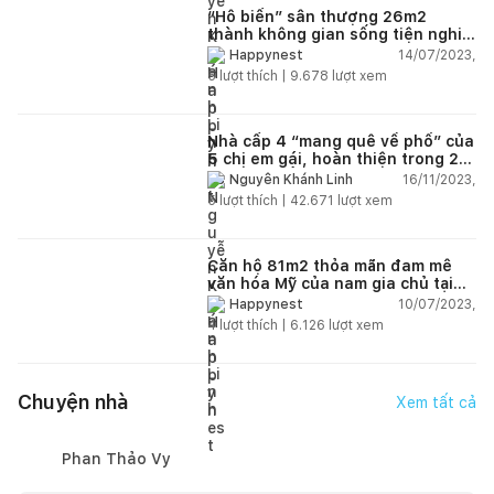
“Hô biến” sân thượng 26m2
thành không gian sống tiện nghi
với chi phí hoàn thiện 150 triệu
14/07/2023,
Happynest
đồng
5
lượt thích |
9.678
lượt xem
Nhà cấp 4 “mang quê về phố” của
5 chị em gái, hoàn thiện trong 20
ngày với tổng chi phí 102 triệu
16/11/2023,
Nguyễn Khánh Linh
đồng
5
lượt thích |
42.671
lượt xem
Căn hộ 81m2 thỏa mãn đam mê
văn hóa Mỹ của nam gia chủ tại
Hà Nội có chi phí hoàn thiện 800
10/07/2023,
Happynest
triệu đồng
4
lượt thích |
6.126
lượt xem
Chuyện nhà
Xem tất cả
Phan Thảo Vy