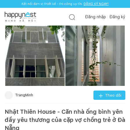
Kết nối đơn vị thiết kế - thi công uy tín.
ĐĂNG KÝ NGAY!
Đăng nhập
Đăng ký
M
Ạ
N
G
X
Ã
H
Ộ
I
TrangMinh
Theo dõi
Nhật Thiên House - Căn nhà ống bình yên
đầy yêu thương của cặp vợ chồng trẻ ở Đà
Nẵng