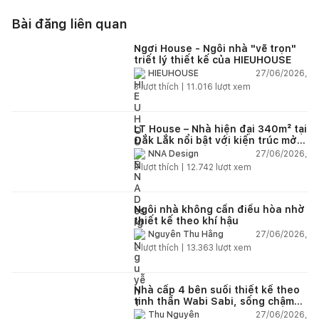
Bài đăng liên quan
Ngơi House - Ngôi nhà "vẽ trọn"
triết lý thiết kế của HIEUHOUSE
27/06/2026,
HIEUHOUSE
3
lượt thích |
11.016
lượt xem
LT House – Nhà hiện đại 340m² tại
Đắk Lắk nổi bật với kiến trúc mở
và hệ sân vườn kết nối thiên
27/06/2026,
NNA Design
nhiên
3
lượt thích |
12.742
lượt xem
Ngôi nhà không cần điều hòa nhờ
thiết kế theo khí hậu
27/06/2026,
Nguyễn Thu Hằng
2
lượt thích |
13.363
lượt xem
Nhà cấp 4 bên suối thiết kế theo
tinh thần Wabi Sabi, sống chậm
giữa thiên nhiên
27/06/2026,
Thu Nguyễn