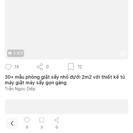
5.923
Kết nối thiết kế, thi công
15
0
12
30+ mẫu phòng giặt sấy nhỏ dưới 2m2 với thiết kế tủ
Mua sắm hoàn thiện nhà
máy giặt máy sấy gọn gàng
Trần Ngọc Diệp
5
3
0