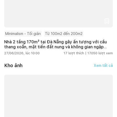
Minimalism - Tối giản
Từ 100m2 đến 200m2
Nhà 2 tầng 170m² tại Đà Nẵng gây ấn tượng với cầu
thang xoắn, mặt tiền đất nung và không gian ngập
tràn ánh sáng
27/06/2026, lúc 10:00
17
lượt thích |
17.050
lượt xem
Kho ảnh
Xem tất cả