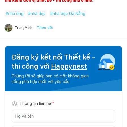
tìm kiếm đơn vị thiết kế - thi công nhà ở nhé.
#
nhà ống
#
nhà đẹp
#
nhà đẹp Đà Nẵng
Theo dõi
TrangMinh
Đăng ký kết nối Thiết kế -
thi công với
Happynest
Chúng tôi sẽ giúp bạn có một không gian
sống phù hợp nhất với yêu cầu
Thông tin liên hệ
*