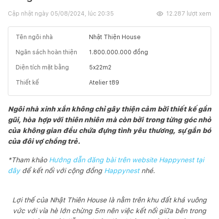
Cập nhật ngày
05/08/2024, lúc 20:35
12.287
lượt xem
Tên ngôi nhà
Nhật Thiện House
Ngân sách hoàn thiện
1.800.000.000
đồng
Diện tích mặt bằng
5x22
m2
Thiết kế
Atelier t89
Ngôi nhà xinh xắn không chỉ gây thiện cảm bởi thiết kế gần
gũi, hòa hợp với thiên nhiên mà còn bởi trong từng góc nhỏ
của không gian đều chứa đựng tình yêu thương, sự gắn bó
của đôi vợ chồng trẻ.
*Tham khảo
Hướng dẫn đăng bài trên website Happynest tại
đây
để kết nối với cộng đồng
Happynest
nhé.
Lợi thế của Nhật Thiên House là nằm trên khu đất khá vuông
vức với vỉa hè lớn chừng 5m nên việc kết nối giữa bên trong