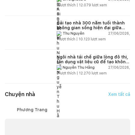
2
lượt thích |
12.079
lượt xem
Cải tạo nhà 300 năm tuổi thành
không gian sống hiện đại giữa
thiên nhiên
27/06/2026,
Thu Nguyễn
1
lượt thích |
10.123
lượt xem
Ngôi nhà tái chế giữa lòng đô thị,
tận dụng vật liệu cũ để tạo không
gian sống linh hoạt
27/06/2026,
Nguyễn Thu Hằng
2
lượt thích |
12.270
lượt xem
Chuyện nhà
Xem tất cả
Phương Trang