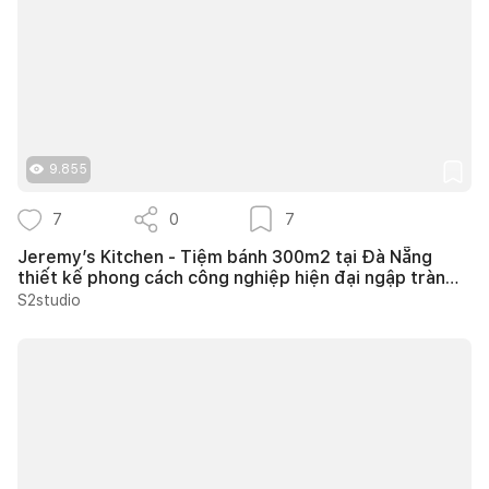
9.855
7
0
7
Jeremy’s Kitchen - Tiệm bánh 300m2 tại Đà Nẵng
thiết kế phong cách công nghiệp hiện đại ngập tràn
ánh sáng tự nhiên
S2studio