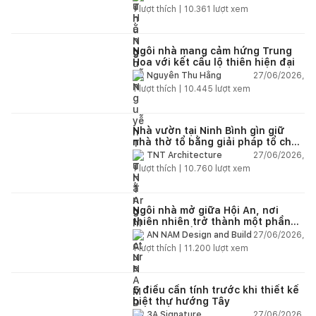
1
lượt thích |
10.361
lượt xem
Ngôi nhà mang cảm hứng Trung
Hoa với kết cấu lộ thiên hiện đại
27/06/2026,
Nguyễn Thu Hằng
1
lượt thích |
10.445
lượt xem
Nhà vườn tại Ninh Bình gìn giữ
nhà thờ tổ bằng giải pháp tổ chức
lại không gian
27/06/2026,
TNT Architecture
1
lượt thích |
10.760
lượt xem
Ngôi nhà mở giữa Hội An, nơi
thiên nhiên trở thành một phần
của cuộc sống
27/06/2026,
AN NAM Design and Build
1
lượt thích |
11.200
lượt xem
5 điều cần tính trước khi thiết kế
biệt thự hướng Tây
27/06/2026,
3A Signature