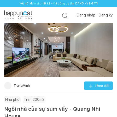
Kết nối đơn vị thiết kế - thi công uy tín.
ĐĂNG KÝ NGAY!
Đăng nhập
Đăng ký
M
Ạ
N
G
X
Ã
H
Ộ
I
TrangMinh
Theo dõi
Nhà phố
Trên 200m2
Ngôi nhà của sự sum vầy - Quang Nhi
House