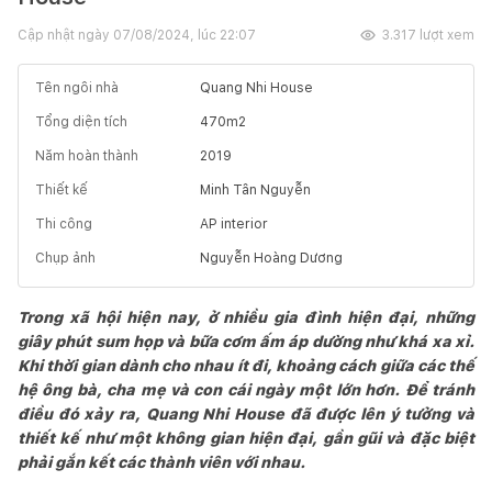
Cập nhật ngày
07/08/2024, lúc 22:07
3.317
lượt xem
Tên ngôi nhà
Quang Nhi House
Tổng diện tích
470
m2
Năm hoàn thành
2019
Thiết kế
Minh Tân Nguyễn
Thi công
AP interior
Chụp ảnh
Nguyễn Hoàng Dương
Trong xã hội hiện nay, ở nhiều gia đình hiện đại, những
giây phút sum họp và bữa cơm ấm áp dường như khá xa xỉ.
Khi thời gian dành cho nhau ít đi, khoảng cách giữa các thế
hệ ông bà, cha mẹ và con cái ngày một lớn hơn. Để tránh
điều đó xảy ra, Quang Nhi House đã được lên ý tưởng và
thiết kế như một không gian hiện đại, gần gũi và đặc biệt
phải gắn kết các thành viên với nhau.