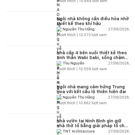
3
lượt thích |
15.849
lượt xem
Ngôi nhà không cần điều hòa nhờ
thiết kế theo khí hậu
27/06/2026,
Nguyễn Thu Hằng
2
lượt thích |
13.573
lượt xem
Nhà cấp 4 bên suối thiết kế theo
tinh thần Wabi Sabi, sống chậm
giữa thiên nhiên
27/06/2026,
Thu Nguyễn
1
lượt thích |
10.559
lượt xem
Ngôi nhà mang cảm hứng Trung
Hoa với kết cấu lộ thiên hiện đại
27/06/2026,
Nguyễn Thu Hằng
1
lượt thích |
10.662
lượt xem
Nhà vườn tại Ninh Bình gìn giữ
nhà thờ tổ bằng giải pháp tổ chức
lại không gian
27/06/2026,
TNT Architecture