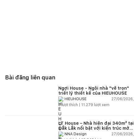
Bài đăng liên quan
Ngơi House - Ngôi nhà "vẽ trọn"
triết lý thiết kế của HIEUHOUSE
27/06/2026,
HIEUHOUSE
3
lượt thích |
11.279
lượt xem
LT House – Nhà hiện đại 340m² tại
Đắk Lắk nổi bật với kiến trúc mở
và hệ sân vườn kết nối thiên
27/06/2026,
NNA Design
nhiên