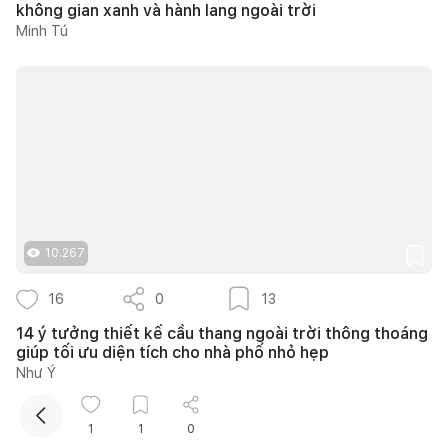
không gian xanh và hành lang ngoài trời
Minh Tú
Kết nối thiết kế, thi công
10.267
Mua sắm hoàn thiện nhà
16
0
13
14 ý tưởng thiết kế cầu thang ngoài trời thông thoáng
giúp tối ưu diện tích cho nhà phố nhỏ hẹp
Như Ý
1
1
0