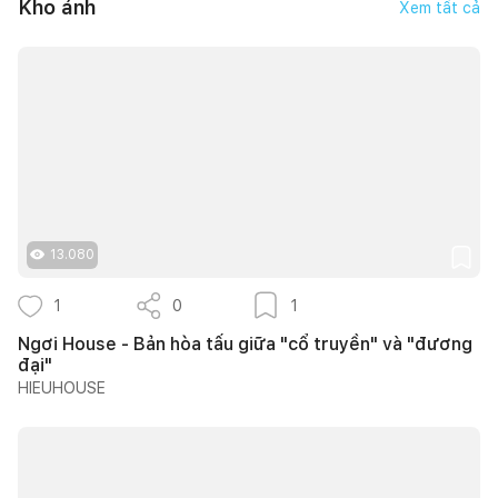
Kho ảnh
Xem tất cả
13.080
1
0
1
Ngơi House - Bản hòa tấu giữa "cổ truyền" và "đương
đại"
HIEUHOUSE