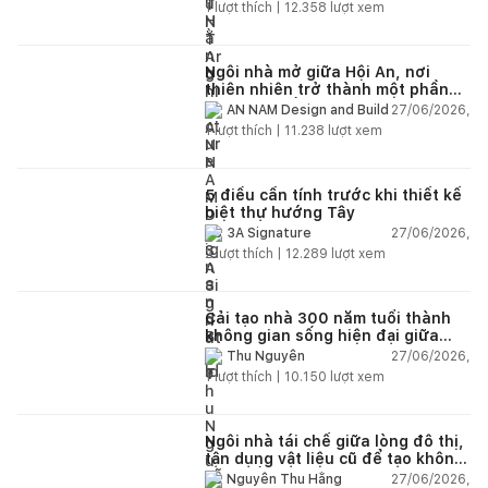
1
lượt thích |
12.358
lượt xem
Ngôi nhà mở giữa Hội An, nơi
thiên nhiên trở thành một phần
của cuộc sống
27/06/2026,
AN NAM Design and Build
1
lượt thích |
11.238
lượt xem
5 điều cần tính trước khi thiết kế
biệt thự hướng Tây
27/06/2026,
3A Signature
2
lượt thích |
12.289
lượt xem
Cải tạo nhà 300 năm tuổi thành
không gian sống hiện đại giữa
thiên nhiên
27/06/2026,
Thu Nguyễn
1
lượt thích |
10.150
lượt xem
Ngôi nhà tái chế giữa lòng đô thị,
tận dụng vật liệu cũ để tạo không
gian sống linh hoạt
27/06/2026,
Nguyễn Thu Hằng