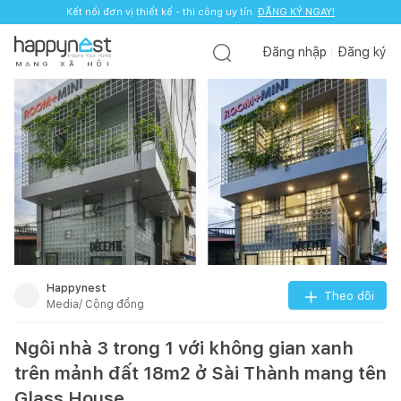
Kết nối đơn vị thiết kế - thi công uy tín.
ĐĂNG KÝ NGAY!
Đăng nhập
Đăng ký
M
Ạ
N
G
X
Ã
H
Ộ
I
Happynest
Theo dõi
Media/ Cộng đồng
Ngôi nhà 3 trong 1 với không gian xanh
trên mảnh đất 18m2 ở Sài Thành mang tên
Glass House