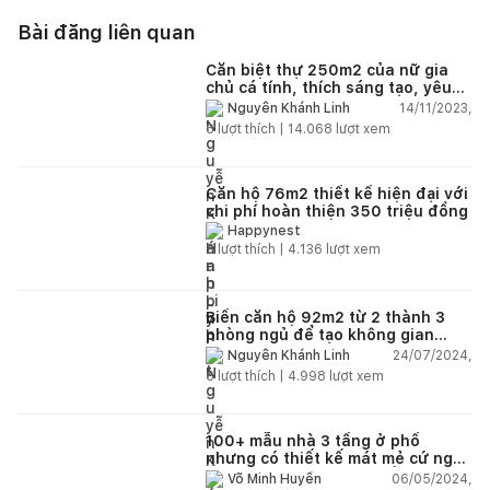
Bài đăng liên quan
Căn biệt thự 250m2 của nữ gia
chủ cá tính, thích sáng tạo, yêu
thiên nhiên, chi phí hoàn thiện 8
14/11/2023,
Nguyễn Khánh Linh
tỷ đồng
6
lượt thích |
14.068
lượt xem
Căn hộ 76m2 thiết kế hiện đại với
chi phí hoàn thiện 350 triệu đồng
Happynest
5
lượt thích |
4.136
lượt xem
Biến căn hộ 92m2 từ 2 thành 3
phòng ngủ để tạo không gian
riêng cho 2 cô con gái
24/07/2024,
Nguyễn Khánh Linh
6
lượt thích |
4.998
lượt xem
100+ mẫu nhà 3 tầng ở phố
nhưng có thiết kế mát mẻ cứ ngỡ
đang tận hưởng cuộc sống trong
06/05/2024,
Võ Minh Huyền