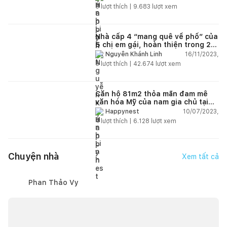
đồng
5
lượt thích |
9.683
lượt xem
Nhà cấp 4 “mang quê về phố” của
5 chị em gái, hoàn thiện trong 20
ngày với tổng chi phí 102 triệu
16/11/2023,
Nguyễn Khánh Linh
đồng
5
lượt thích |
42.674
lượt xem
Căn hộ 81m2 thỏa mãn đam mê
văn hóa Mỹ của nam gia chủ tại
Hà Nội có chi phí hoàn thiện 800
10/07/2023,
Happynest
triệu đồng
4
lượt thích |
6.128
lượt xem
Chuyện nhà
Xem tất cả
Phan Thảo Vy