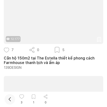
12.177
Kết nối thiết kế, thi công
7
0
5
Căn hộ 150m2 tại The Estella thiết kế phong cách
Farmhouse thanh lịch và ấm áp
Mua sắm hoàn thiện nhà
139DESIGN
3
1
0