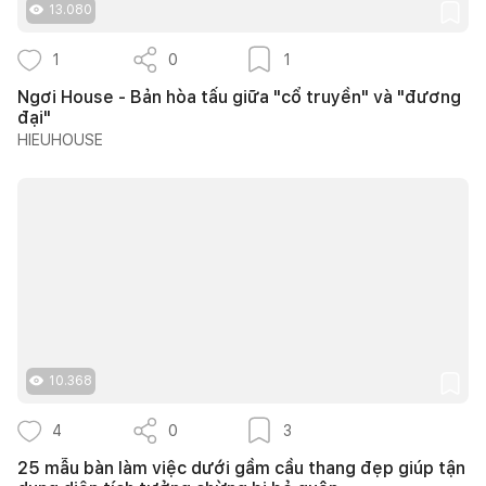
13.080
1
0
1
Ngơi House - Bản hòa tấu giữa "cổ truyền" và "đương
đại"
HIEUHOUSE
10.368
4
0
3
25 mẫu bàn làm việc dưới gầm cầu thang đẹp giúp tận