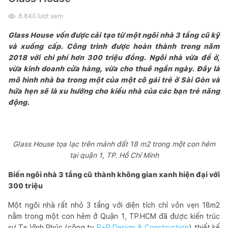
8.840
lượt xem
Glass House vốn được cải tạo từ một ngôi nhà 3 tầng cũ kỹ
và xuống cấp. Công trình được hoàn thành trong năm
2018 với chi phí hơn 300 triệu đồng. Ngôi nhà vừa để ở,
vừa kinh doanh cửa hàng, vừa cho thuê ngắn ngày. Đây là
mô hình nhà ba trong một của một cô gái trẻ ở Sài Gòn và
hứa hẹn sẽ là xu hướng cho kiểu nhà của các bạn trẻ năng
động.
Glass House tọa lạc trên mảnh đất 18 m2 trong một con hẻm
tại quận 1, TP. Hồ Chí Minh
Biến ngôi nhà 3 tầng cũ thành không gian xanh hiện đại với
300 triệu
Một ngôi nhà rất nhỏ 3 tầng với diện tích chỉ vỏn vẹn 18m2
nằm trong một con hẻm ở Quận 1, TP.HCM đã được kiến trúc
sư Tạ Vĩnh Phúc (công ty
P+P Design & Construction
) thiết kế