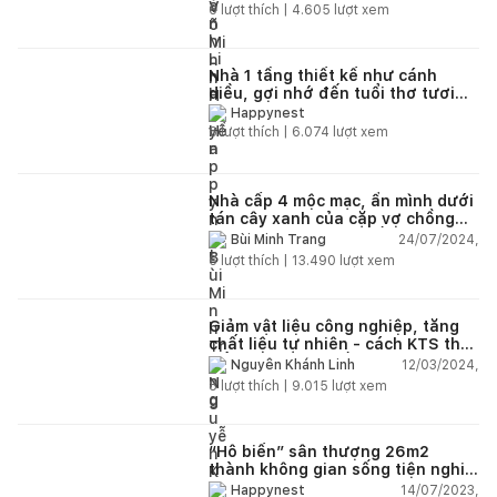
lành ở quê
6
lượt thích |
4.605
lượt xem
Nhà 1 tầng thiết kế như cánh
diều, gợi nhớ đến tuổi thơ tươi
đẹp của gia chủ
Happynest
6
lượt thích |
6.074
lượt xem
Nhà cấp 4 mộc mạc, ẩn mình dưới
tán cây xanh của cặp vợ chồng
trẻ tại vùng núi Tây Bắc với chi
24/07/2024,
Bùi Minh Trang
phí hoàn thiện 1,2 tỷ đồng
6
lượt thích |
13.490
lượt xem
Giảm vật liệu công nghiệp, tăng
chất liệu tự nhiên - cách KTS thay
đổi không gian sống cho gia chủ
12/03/2024,
Nguyễn Khánh Linh
8
lượt thích |
9.015
lượt xem
“Hô biến” sân thượng 26m2
thành không gian sống tiện nghi
với chi phí hoàn thiện 150 triệu
14/07/2023,
Happynest