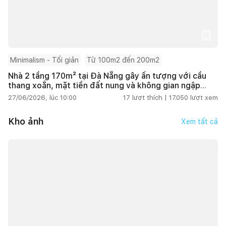
Minimalism - Tối giản
Từ 100m2 đến 200m2
Nhà 2 tầng 170m² tại Đà Nẵng gây ấn tượng với cầu
thang xoắn, mặt tiền đất nung và không gian ngập
tràn ánh sáng
27/06/2026, lúc 10:00
17
lượt thích |
17.050
lượt xem
Kho ảnh
Xem tất cả