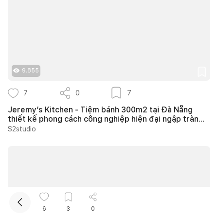
9.855
7
0
7
Kết nối thiết kế, thi công
Jeremy’s Kitchen - Tiệm bánh 300m2 tại Đà Nẵng
thiết kế phong cách công nghiệp hiện đại ngập tràn
ánh sáng tự nhiên
S2studio
6
3
0