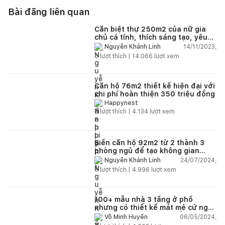
Bài đăng liên quan
Căn biệt thự 250m2 của nữ gia
chủ cá tính, thích sáng tạo, yêu
thiên nhiên, chi phí hoàn thiện 8
14/11/2023,
Nguyễn Khánh Linh
tỷ đồng
6
lượt thích |
14.066
lượt xem
Căn hộ 76m2 thiết kế hiện đại với
chi phí hoàn thiện 350 triệu đồng
Happynest
5
lượt thích |
4.134
lượt xem
Biến căn hộ 92m2 từ 2 thành 3
phòng ngủ để tạo không gian
riêng cho 2 cô con gái
24/07/2024,
Nguyễn Khánh Linh
6
lượt thích |
4.996
lượt xem
100+ mẫu nhà 3 tầng ở phố
nhưng có thiết kế mát mẻ cứ ngỡ
đang tận hưởng cuộc sống trong
06/05/2024,
Võ Minh Huyền
lành ở quê