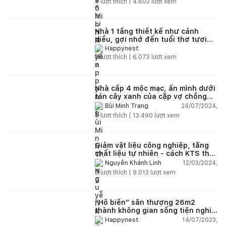
6
lượt thích |
4.603
lượt xem
Nhà 1 tầng thiết kế như cánh
diều, gợi nhớ đến tuổi thơ tươi
đẹp của gia chủ
Happynest
6
lượt thích |
6.073
lượt xem
Nhà cấp 4 mộc mạc, ẩn mình dưới
tán cây xanh của cặp vợ chồng
trẻ tại vùng núi Tây Bắc với chi
24/07/2024,
Bùi Minh Trang
phí hoàn thiện 1,2 tỷ đồng
6
lượt thích |
13.490
lượt xem
Giảm vật liệu công nghiệp, tăng
chất liệu tự nhiên - cách KTS thay
đổi không gian sống cho gia chủ
12/03/2024,
Nguyễn Khánh Linh
8
lượt thích |
9.013
lượt xem
“Hô biến” sân thượng 26m2
thành không gian sống tiện nghi
với chi phí hoàn thiện 150 triệu
14/07/2023,
Happynest