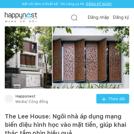
Kết nối đơn vị thiết kế - thi công uy tín.
ĐĂNG KÝ NGAY!
Đăng nhập
Đăng ký
M
Ạ
N
G
X
Ã
H
Ộ
I
Happynest
Theo dõi
Media/ Cộng đồng
The Lee House: Ngôi nhà áp dụng mạng
biến điệu hình học vào mặt tiền, giúp khai
thác tầm nhìn hiệu quả