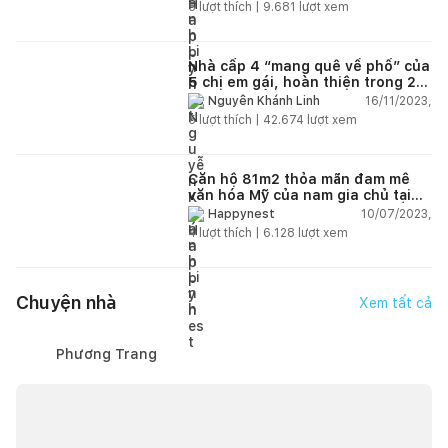
đồng
5
lượt thích |
9.681
lượt xem
Nhà cấp 4 “mang quê về phố” của
5 chị em gái, hoàn thiện trong 20
ngày với tổng chi phí 102 triệu
16/11/2023,
Nguyễn Khánh Linh
đồng
5
lượt thích |
42.674
lượt xem
Căn hộ 81m2 thỏa mãn đam mê
văn hóa Mỹ của nam gia chủ tại
Hà Nội có chi phí hoàn thiện 800
10/07/2023,
Happynest
triệu đồng
4
lượt thích |
6.128
lượt xem
Chuyện nhà
Xem tất cả
Phương Trang