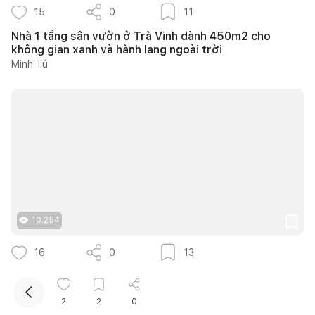
15
0
11
Nhà 1 tầng sân vườn ở Trà Vinh dành 450m2 cho
không gian xanh và hành lang ngoài trời
Minh Tú
Kết nối thiết kế, thi công
Mua sắm hoàn thiện nhà
10.254
16
0
13
14 ý tưởng thiết kế cầu thang ngoài trời thông thoáng
giúp tối ưu diện tích cho nhà phố nhỏ hẹp
2
2
0
Như Ý