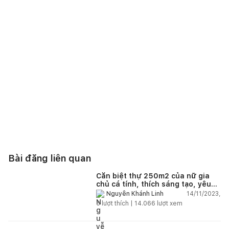
Bài đăng liên quan
Căn biệt thự 250m2 của nữ gia
chủ cá tính, thích sáng tạo, yêu
thiên nhiên, chi phí hoàn thiện 8
14/11/2023,
Nguyễn Khánh Linh
tỷ đồng
6
lượt thích |
14.066
lượt xem