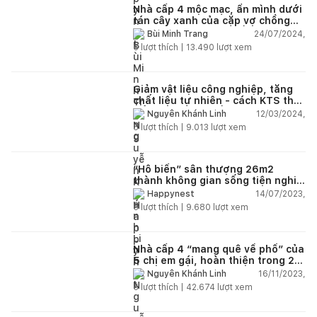
Nhà cấp 4 mộc mạc, ẩn mình dưới
tán cây xanh của cặp vợ chồng
trẻ tại vùng núi Tây Bắc với chi
24/07/2024,
Bùi Minh Trang
phí hoàn thiện 1,2 tỷ đồng
6
lượt thích |
13.490
lượt xem
Giảm vật liệu công nghiệp, tăng
chất liệu tự nhiên - cách KTS thay
đổi không gian sống cho gia chủ
12/03/2024,
Nguyễn Khánh Linh
8
lượt thích |
9.013
lượt xem
“Hô biến” sân thượng 26m2
thành không gian sống tiện nghi
với chi phí hoàn thiện 150 triệu
14/07/2023,
Happynest
đồng
5
lượt thích |
9.680
lượt xem
Nhà cấp 4 “mang quê về phố” của
5 chị em gái, hoàn thiện trong 20
ngày với tổng chi phí 102 triệu
16/11/2023,
Nguyễn Khánh Linh
đồng
5
lượt thích |
42.674
lượt xem