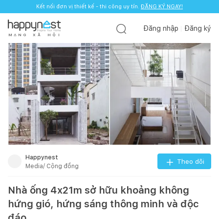
Kết nối đơn vị thiết kế - thi công uy tín.
ĐĂNG KÝ NGAY!
Đăng nhập
Đăng ký
M
Ạ
N
G
X
Ã
H
Ộ
I
Happynest
Theo dõi
Media/ Cộng đồng
Nhà ống 4x21m sở hữu khoảng không
hứng gió, hứng sáng thông minh và độc
đáo