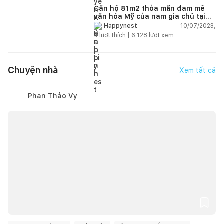
Căn hộ 81m2 thỏa mãn đam mê
văn hóa Mỹ của nam gia chủ tại
Hà Nội có chi phí hoàn thiện 800
10/07/2023,
Happynest
triệu đồng
4
lượt thích |
6.128
lượt xem
Chuyện nhà
Xem tất cả
Phan Thảo Vy