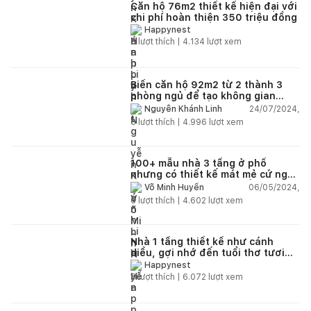
Căn hộ 76m2 thiết kế hiện đại với
chi phí hoàn thiện 350 triệu đồng
Happynest
5
lượt thích |
4.134
lượt xem
Biến căn hộ 92m2 từ 2 thành 3
phòng ngủ để tạo không gian
riêng cho 2 cô con gái
24/07/2024,
Nguyễn Khánh Linh
6
lượt thích |
4.996
lượt xem
100+ mẫu nhà 3 tầng ở phố
nhưng có thiết kế mát mẻ cứ ngỡ
đang tận hưởng cuộc sống trong
06/05/2024,
Võ Minh Huyền
lành ở quê
6
lượt thích |
4.602
lượt xem
Nhà 1 tầng thiết kế như cánh
diều, gợi nhớ đến tuổi thơ tươi
đẹp của gia chủ
Happynest
6
lượt thích |
6.072
lượt xem