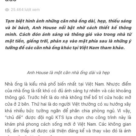
25.464
lượt xem
Tạm biệt hình ảnh những căn nhà ống dài, hẹp, thiếu sáng
và bí bách, Anh House nổi bật nhờ cách thiết kế thông
minh. Cách đón ánh sáng và thông gió vào trong nhà từ
mặt tiền, giếng trời, phản xạ vào mặt phía sau là những ý
tưởng để các căn nhà ống khác tại Việt Nam tham khảo.
Anh House là một căn nhà ống dài và hẹp
Nhà ống là kiểu nhà phổ biến nhất tại Việt Nam. Nhược điểm
của nhà ống là rất khó có đủ ánh sáng tự nhiên và các khoảng
thông gió. Trước hết là do nhà không thể bố trí cửa hoặc mở
cửa ở 2 bên. Thứ hai là do người Việt thường có xu hướng xây
khá nhiều bức tường ngăn để phân chia phòng ngủ. Vì vậy,
“chủ đề” được đội ngũ KTS lựa chọn cho công trình này là
khám phá phong cách sống mới ở Việt Nam. Các không gian
tối, ẩm thấp sẽ được cải thiện đáng kể và thay vào đó là ánh