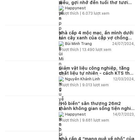
diều, gợi nhớ đến tuổi thơ tươi
đẹp của gia chủ
Happynest
6
lượt thích |
6.073
lượt xem
Nhà cấp 4 mộc mạc, ẩn mình dưới
tán cây xanh của cặp vợ chồng
trẻ tại vùng núi Tây Bắc với chi
24/07/2024,
Bùi Minh Trang
phí hoàn thiện 1,2 tỷ đồng
6
lượt thích |
13.490
lượt xem
Giảm vật liệu công nghiệp, tăng
chất liệu tự nhiên - cách KTS thay
đổi không gian sống cho gia chủ
12/03/2024,
Nguyễn Khánh Linh
8
lượt thích |
9.013
lượt xem
“Hô biến” sân thượng 26m2
thành không gian sống tiện nghi
với chi phí hoàn thiện 150 triệu
14/07/2023,
Happynest
đồng
5
lượt thích |
9.681
lượt xem
Nhà cấp 4 “mang quê về phố” của