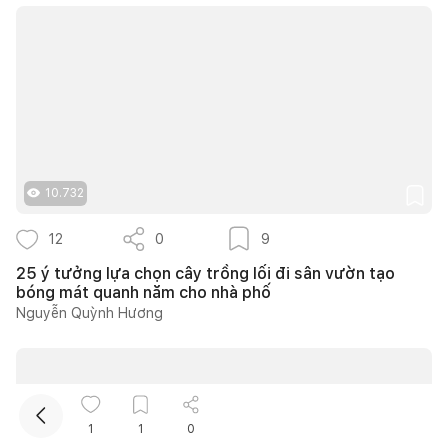
10.732
Kết nối thiết kế, thi công
12
0
9
Mua sắm hoàn thiện nhà
25 ý tưởng lựa chọn cây trồng lối đi sân vườn tạo
bóng mát quanh năm cho nhà phố
Nguyễn Quỳnh Hương
1
1
0