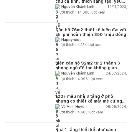
chủ cá tính, thích sáng tạo, yêu
thiên nhiên, chi phí hoàn thiện 8
14/11/2023,
Nguyễn Khánh Linh
tỷ đồng
6
lượt thích |
14.066
lượt xem
Căn hộ 76m2 thiết kế hiện đại với
chi phí hoàn thiện 350 triệu đồng
Happynest
5
lượt thích |
4.134
lượt xem
Biến căn hộ 92m2 từ 2 thành 3
phòng ngủ để tạo không gian
riêng cho 2 cô con gái
24/07/2024,
Nguyễn Khánh Linh
6
lượt thích |
4.996
lượt xem
100+ mẫu nhà 3 tầng ở phố
nhưng có thiết kế mát mẻ cứ ngỡ
đang tận hưởng cuộc sống trong
06/05/2024,
Võ Minh Huyền
lành ở quê
6
lượt thích |
4.603
lượt xem
Nhà 1 tầng thiết kế như cánh