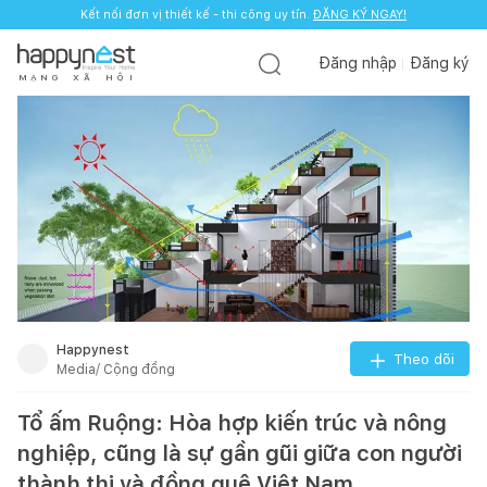
Kết nối đơn vị thiết kế - thi công uy tín.
Kết nối đơn vị thiết kế - thi công uy tín.
ĐĂNG KÝ NGAY!
ĐĂNG KÝ NGAY!
Đăng nhập
Đăng ký
M
Ạ
N
G
X
Ã
H
Ộ
I
Happynest
Theo dõi
Media/ Cộng đồng
Tổ ấm Ruộng: Hòa hợp kiến trúc và nông
nghiệp, cũng là sự gần gũi giữa con người
thành thị và đồng quê Việt Nam