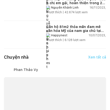
5 chị em gái, hoàn thiện trong 20
ngày với tổng chi phí 102 triệu
16/11/2023,
Nguyễn Khánh Linh
đồng
5
lượt thích |
42.674
lượt xem
Căn hộ 81m2 thỏa mãn đam mê
văn hóa Mỹ của nam gia chủ tại
Hà Nội có chi phí hoàn thiện 800
10/07/2023,
Happynest
triệu đồng
4
lượt thích |
6.128
lượt xem
Chuyện nhà
Xem tất cả
Phan Thảo Vy