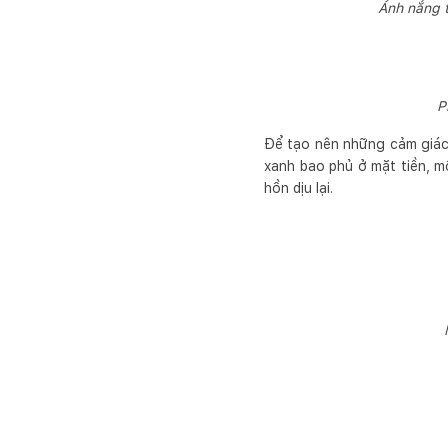
Ánh nắng t
P
Để tạo nên những cảm giác 
xanh bao phủ ở mặt tiền, 
hồn dịu lại.
M