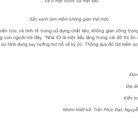
… cả ở mặt trước và mặt sau
Sắc xanh làm mềm không gian thô mộc
iến trúc và tinh tế trong sử dụng chất liệu, không gian sống tr
 con người nơi đây. “Nhà V3 là một dấu lặng trong cái đô thị ồn
ở sự hình dung suy tưởng mơ hồ về ký ức. Thông qua đó tìm kiếm sự
Đơn 
Địa đ
Kiến tr
Nhóm thiết kế: Trần Phúc Đạt, Nguy