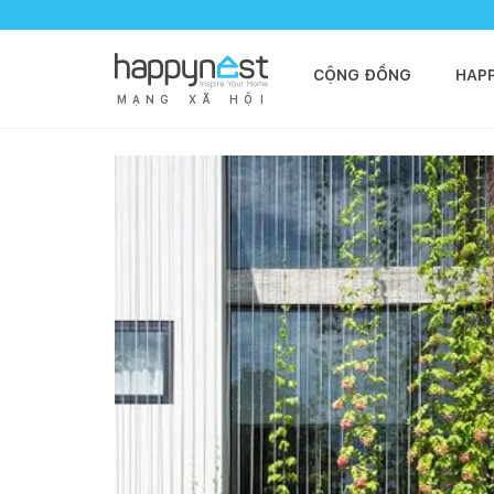
CỘNG ĐỒNG
HAP
M
Ạ
N
G
X
Ã
H
Ộ
I