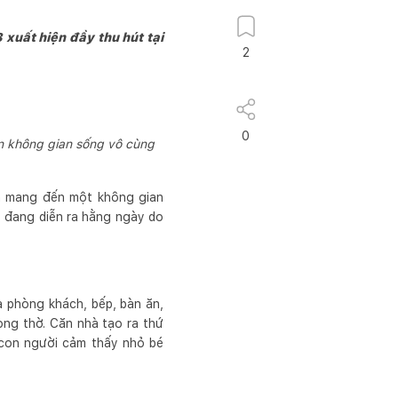
 xuất hiện đầy thu hút tại
2
0
ần không gian sống vô cùng
ch mang đến một không gian
n… đang diễn ra hằng ngày do
à phòng khách, bếp, bàn ăn,
òng thờ. Căn nhà tạo ra thứ
 con người cảm thấy nhỏ bé