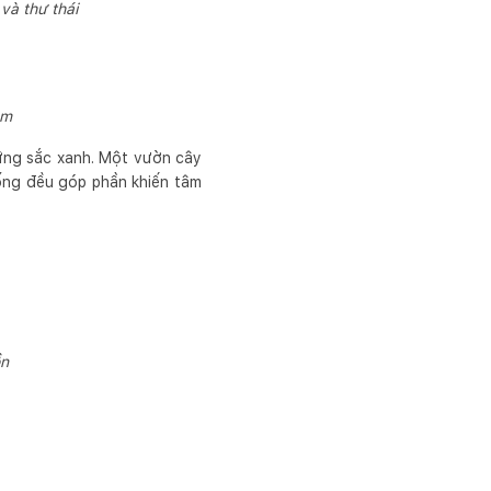
và thư thái
ệm
hững sắc xanh. Một vườn cây
ống đều góp phần khiến tâm
ồn