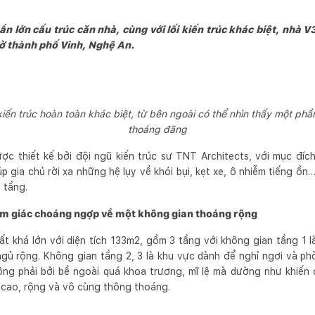
 lớn cấu trúc căn nhà, cùng với lối kiến trúc khác biệt, nhà V3
ở thành phố Vinh, Nghệ An.
iến trúc hoàn toàn khác biệt, từ bên ngoài có thể nhìn thấy một ph
thoáng đãng
ợc thiết kế bởi đội ngũ kiến trúc sư TNT Architects, với mục đí
iúp gia chủ rời xa những hệ lụy về khói bụi, kẹt xe, ô nhiễm tiếng ồ
ạ tầng.
cảm giác choáng ngợp về một không gian thoáng rộng
t khá lớn với diện tích 133m2, gồm 3 tầng với không gian tầng 1 l
gủ rộng. Không gian tầng 2, 3 là khu vực dành để nghỉ ngơi và ph
ng phải bởi bề ngoài quá khoa trương, mĩ lệ mà dường như khiến
 cao, rộng và vô cùng thông thoáng.