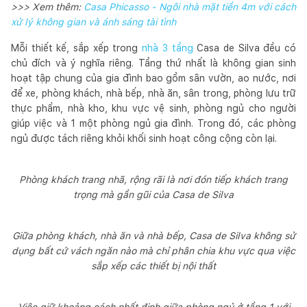
>>> Xem thêm:
Casa Phicasso - Ngôi nhà mặt tiền 4m với cách
xử lý không gian và ánh sáng tài tình
Mỗi thiết kế, sắp xếp trong
nhà 3 tầng
Casa de Silva đều có
chủ đích và ý nghĩa riêng. Tầng thứ nhất là không gian sinh
hoạt tập chung của gia đình bao gồm sân vườn, ao nước, nơi
để xe, phòng khách, nhà bếp, nhà ăn, sân trong, phòng lưu trữ
thực phẩm, nhà kho, khu vực vệ sinh, phòng ngủ cho người
giúp việc và 1 một phòng ngủ gia đình. Trong đó, các phòng
ngủ được tách riêng khỏi khối sinh hoạt công cộng còn lại.
Phòng khách trang nhã, rộng rãi là nơi đón tiếp khách trang
trọng mà gần gũi của Casa de Silva
Giữa phòng khách, nhà ăn và nhà bếp, Casa de Silva không sử
dụng bất cứ vách ngăn nào mà chỉ phân chia khu vực qua việc
sắp xếp các thiết bị nội thất
Việc giữ khoảng cách nhất định giữa phòng ngủ ở tầng 1 với