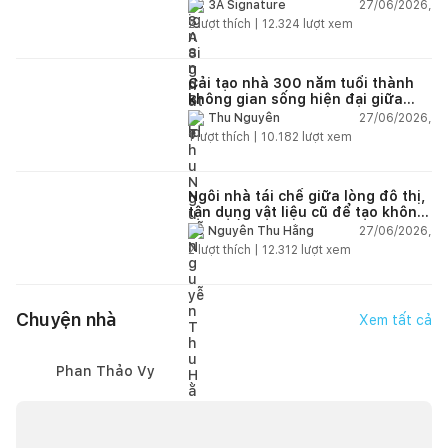
27/06/2026,
3A Signature
2
lượt thích |
12.324
lượt xem
Cải tạo nhà 300 năm tuổi thành
không gian sống hiện đại giữa
thiên nhiên
27/06/2026,
Thu Nguyễn
1
lượt thích |
10.182
lượt xem
Ngôi nhà tái chế giữa lòng đô thị,
tận dụng vật liệu cũ để tạo không
gian sống linh hoạt
27/06/2026,
Nguyễn Thu Hằng
2
lượt thích |
12.312
lượt xem
Chuyện nhà
Xem tất cả
Phan Thảo Vy