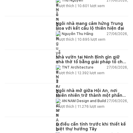
27/06/2026,
Thu Nguyễn
1
lượt thích |
10.601
lượt xem
Ngôi nhà mang cảm hứng Trung
Hoa với kết cấu lộ thiên hiện đại
27/06/2026,
Nguyễn Thu Hằng
1
lượt thích |
10.695
lượt xem
Nhà vườn tại Ninh Bình gìn giữ
nhà thờ tổ bằng giải pháp tổ chức
lại không gian
27/06/2026,
TNT Architecture
1
lượt thích |
12.392
lượt xem
Ngôi nhà mở giữa Hội An, nơi
thiên nhiên trở thành một phần
của cuộc sống
27/06/2026,
AN NAM Design and Build
1
lượt thích |
11.276
lượt xem
5 điều cần tính trước khi thiết kế
biệt thự hướng Tây