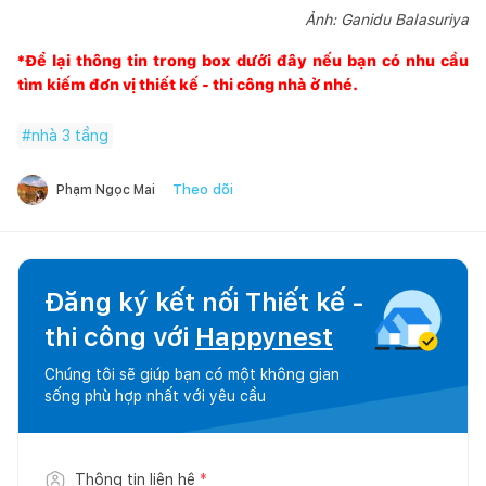
Ảnh: Ganidu Balasuriya
*Để lại thông tin trong box dưới đây nếu bạn có nhu cầu
tìm kiếm đơn vị thiết kế - thi công nhà ở nhé.
#
nhà 3 tầng
Theo dõi
Phạm Ngọc Mai
Đăng ký kết nối Thiết kế -
thi công với
Happynest
Chúng tôi sẽ giúp bạn có một không gian
sống phù hợp nhất với yêu cầu
Thông tin liên hệ
*