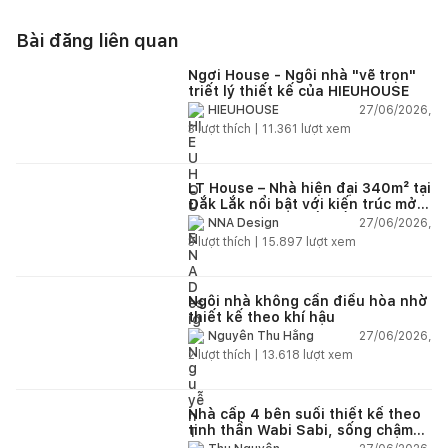
Bài đăng liên quan
Ngơi House - Ngôi nhà "vẽ trọn"
triết lý thiết kế của HIEUHOUSE
27/06/2026,
HIEUHOUSE
3
lượt thích |
11.361
lượt xem
LT House – Nhà hiện đại 340m² tại
Đắk Lắk nổi bật với kiến trúc mở
và hệ sân vườn kết nối thiên
27/06/2026,
NNA Design
nhiên
3
lượt thích |
15.897
lượt xem
Ngôi nhà không cần điều hòa nhờ
thiết kế theo khí hậu
27/06/2026,
Nguyễn Thu Hằng
2
lượt thích |
13.618
lượt xem
Nhà cấp 4 bên suối thiết kế theo
tinh thần Wabi Sabi, sống chậm
giữa thiên nhiên