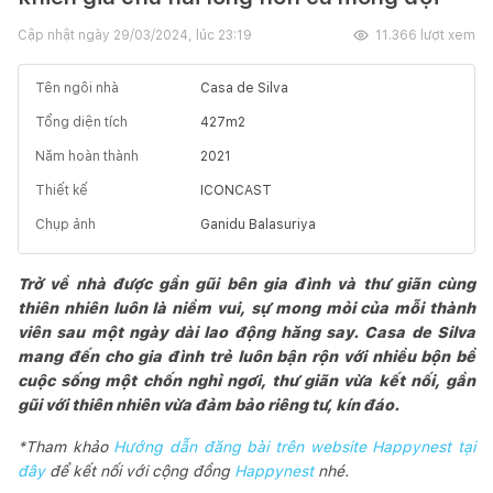
Cập nhật ngày
29/03/2024, lúc 23:19
11.366
lượt xem
Tên ngôi nhà
Casa de Silva
Tổng diện tích
427
m2
Năm hoàn thành
2021
Thiết kế
ICONCAST
Chụp ảnh
Ganidu Balasuriya
Trở về nhà được gần gũi bên gia đình và thư giãn cùng
thiên nhiên luôn là niềm vui, sự mong mỏi của mỗi thành
viên sau một ngày dài lao động hăng say. Casa de Silva
mang đến cho gia đình trẻ luôn bận rộn với nhiều bộn bề
cuộc sống một chốn nghỉ ngơi, thư giãn vừa kết nối, gần
gũi với thiên nhiên vừa đảm bảo riêng tư, kín đáo.
*Tham khảo
Hướng dẫn đăng bài trên website Happynest tại
đây
để kết nối với cộng đồng
Happynest
nhé.