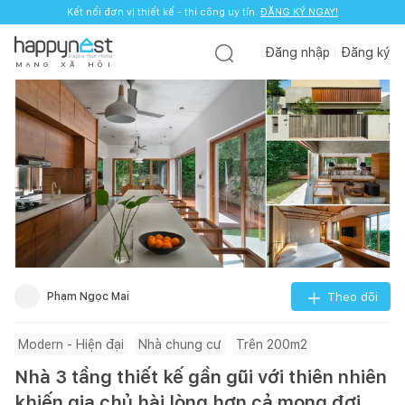
Kết nối đơn vị thiết kế - thi công uy tín.
ĐĂNG KÝ NGAY!
Đăng nhập
Đăng ký
M
Ạ
N
G
X
Ã
H
Ộ
I
Phạm Ngọc Mai
Theo dõi
Modern - Hiện đại
Nhà chung cư
Trên 200m2
Nhà 3 tầng thiết kế gần gũi với thiên nhiên
khiến gia chủ hài lòng hơn cả mong đợi