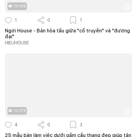
13.096
1
0
1
Ngơi House - Bản hòa tấu giữa "cổ truyền" và "đương
đại"
HIEUHOUSE
10.378
4
0
3
25 mẫu bàn làm việc dưới gầm cầu thang đẹp giúp tận