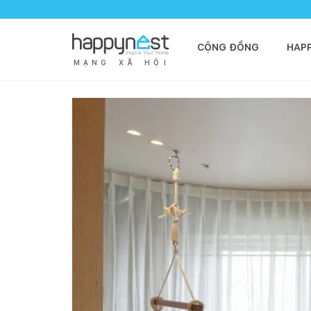
CỘNG ĐỒNG
HAP
M
Ạ
N
G
X
Ã
H
Ộ
I