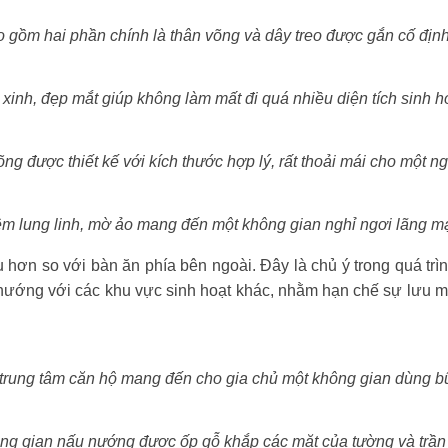
 gồm hai phần chính là thân võng và dây treo được gắn cố định
 xinh, đẹp mắt giúp không làm mất đi quá nhiều diện tích sinh h
ng được thiết kế với kích thước hợp lý, rất thoải mái cho một n
m lung linh, mờ ảo mang đến một không gian nghỉ ngơi lãng m
hơn so với bàn ăn phía bên ngoài. Đây là chủ ý trong quá trì
 nướng với các khu vực sinh hoạt khác, nhằm hạn chế sự lưu mù
 trung tâm căn hộ mang đến cho gia chủ một không gian dùng bữ
ng gian nấu nướng được ốp gỗ khắp các mặt của tường và trần