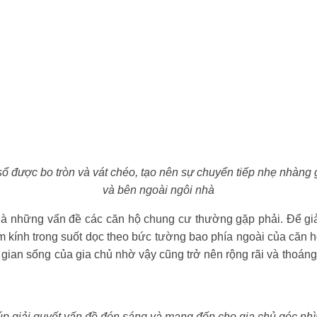
sổ được bo tròn và vát chéo, tạo nên sự chuyển tiếp nhẹ nhàng
và bên ngoài ngôi nhà
 là những vấn đề các căn hộ chung cư thường gặp phải. Để gi
m kính trong suốt dọc theo bức tường bao phía ngoài của căn h
gian sống của gia chủ nhờ vậy cũng trở nên rộng rãi và thoáng
úp giải quyết vấn đề đón sáng và mang đến cho gia chủ góc nhìn