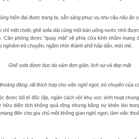
ùng hiện đại được trang bị, sẵn sàng phục vụ nhu cầu nấu ăn c
 chỉ một chiếc ghế sofa dài cùng một bàn uống nước nhỏ được b
h. Căn phòng được “quay mặt” về phía cửa kính nhằm mang 
i nghiệm trò chuyện, ngắm nhìn thành phố hấp dẫn, mới mẻ.
Ghế sofa được bọc da xám đơn giản, lịch sự và đẹp mắt
thoáng đãng, rất thích hợp cho việc nghỉ ngơi, trò chuyện của c
c được bố trí độc lập, ngăn cách với khu vực sinh hoạt chu
hữu diện tích không quá rộng nhưng bằng sự khéo léo trong 
mang đến cho gia chủ một không gian nghỉ ngơi, làm việc thoải