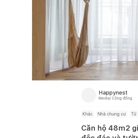
Happynest
Media/ Cộng đồng
Khác
Nhà chung cư
Từ
Căn hộ 48m2 giả
độc đáo và tườn