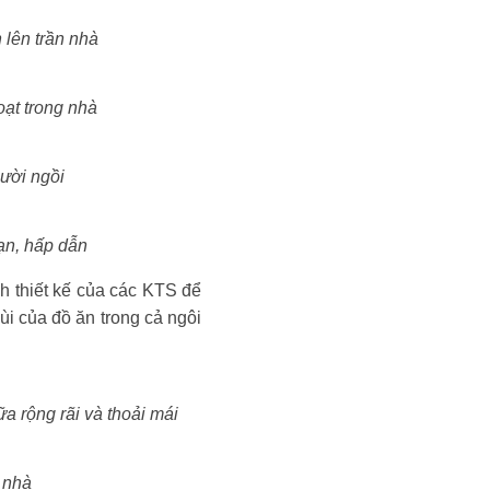
 lên trần nhà
oạt trong nhà
gười ngồi
ạn, hấp dẫn
nh thiết kế của các KTS để
i của đồ ăn trong cả ngôi
a rộng rãi và thoải mái
 nhà