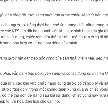
ôi nhà rộng rãi, tươi sáng nhờ luôn được chiếu sáng từ bên ng
tư cho người ở, đồng thời hạn chế tình trạng chói nắng trong 
c các KTS lắp đặt bao quanh các khu vực sinh hoạt của gia đìn
trình sử dụng, chiếc rèm cửa thật sự như một “bức tường di độ
h sáng phù hợp với từng hoạt động của mình.
ắng được lắp đặt theo góc cong của sàn nhà, mềm mại, đẹp mắt
a phải, vẫn đảm bảo độ xuyên sáng và có tác dụng phân chia 
 quá lớn, các khu vực chức năng cũng được bố trí hợp lý và sá
 được “gói gọn” trong một không gian xung quanh chiếc võng v
n, có thể thu gọn dễ dàng sau khi sử dụng, chiếc võng này vừa
iúp tối ưu hóa diện tích cho căn hộ.