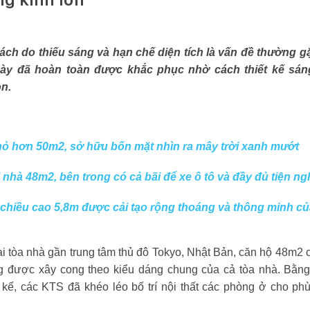
bách do thiếu sáng và hạn chế diện tích là vấn đề thường 
ày đã hoàn toàn được khắc phục nhờ cách thiết kế sáng 
n.
hỏ hơn 50m2, sở hữu bốn mặt nhìn ra mây trời xanh mướt
 nhà 48m2, bên trong có cả bãi để xe ô tô và đầy đủ tiện ngh
chiều cao 5,8m được cải tạo rộng thoáng và thông minh của
ại tòa nhà gần trung tâm thủ đô Tokyo, Nhật Bản, căn hộ 48m2 c
 được xây cong theo kiểu dáng chung của cả tòa nhà. Bằng
ết kế, các KTS đã khéo léo bố trí nội thất các phòng ở cho p