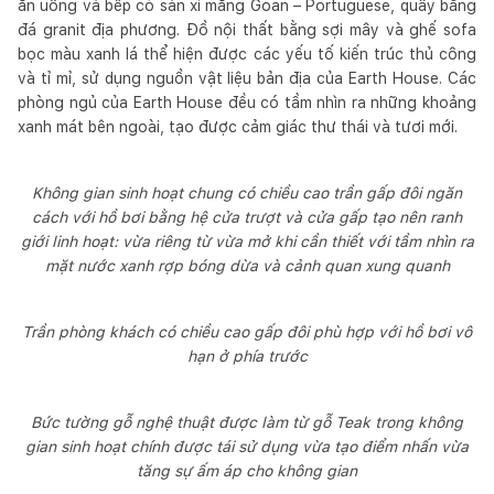
ăn uống và bếp có sàn xi măng Goan – Portuguese, quầy bằng
đá granit địa phương. Đồ nội thất bằng sợi mây và ghế sofa
bọc màu xanh lá thể hiện được các yếu tố kiến trúc thủ công
và tỉ mỉ, sử dụng nguồn vật liệu bản địa của Earth House. Các
phòng ngủ của Earth House đều có tầm nhìn ra những khoảng
xanh mát bên ngoài, tạo được cảm giác thư thái và tươi mới.
Không gian sinh hoạt chung có chiều cao trần gấp đôi ngăn
cách với hồ bơi bằng hệ cửa trượt và cửa gấp tạo nên ranh
giới linh hoạt: vừa riêng từ vừa mở khi cần thiết với tầm nhìn ra
mặt nước xanh rợp bóng dừa và cảnh quan xung quanh
Trần phòng khách có chiều cao gấp đôi phù hợp với hồ bơi vô
hạn ở phía trước
Bức tường gỗ nghệ thuật được làm từ gỗ Teak trong không
gian sinh hoạt chính được tái sử dụng vừa tạo điểm nhấn vừa
tăng sự ấm áp cho không gian