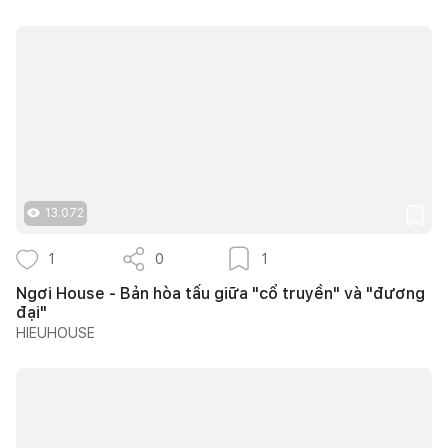
13.072
1
0
1
Ngơi House - Bản hòa tấu giữa "cổ truyền" và "đương
đại"
HIEUHOUSE