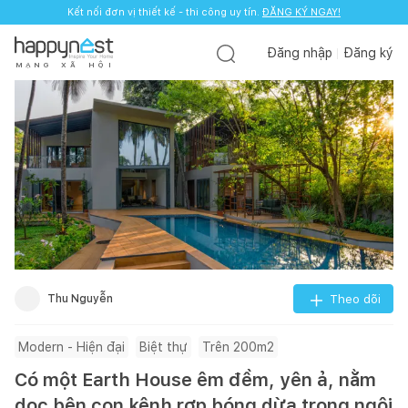
Kết nối đơn vị thiết kế - thi công uy tín.
ĐĂNG KÝ NGAY!
Đăng nhập
Đăng ký
M
Ạ
N
G
X
Ã
H
Ộ
I
Thu Nguyễn
Theo dõi
Modern - Hiện đại
Biệt thự
Trên 200m2
Có một Earth House êm đềm, yên ả, nằm
dọc bên con kênh rợp bóng dừa trong ngôi