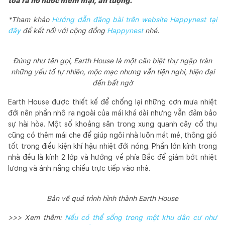
tỏa ra hồ nước mềm mại, ấn tượng.
*Tham khảo
Hướng dẫn đăng bài trên website Happynest tại
đây
để kết nối với cộng đồng
Happynest
nhé.
Đúng như tên gọi, Earth House là một căn biệt thự ngập tràn
những yếu tố tự nhiên, mộc mạc nhưng vẫn tiện nghi, hiện đại
đến bất ngờ
Earth House được thiết kế để chống lại những cơn mưa nhiệt
đới nên phần nhô ra ngoài của mái khá dài nhưng vẫn đảm bảo
sự hài hòa. Một số khoảng sân trong xung quanh cây cổ thụ
cũng có thêm mái che để giúp ngôi nhà luôn mát mẻ, thông gió
tốt trong điều kiện khí hậu nhiệt đới nóng. Phần lớn kính trong
nhà đều là kính 2 lớp và hướng về phía Bắc để giảm bớt nhiệt
lương và ánh nắng chiếu trực tiếp vào nhà.
Bản vẽ quá trình hình thành Earth House
>>> Xem thêm:
Nếu có thể sống trong một khu dân cư như