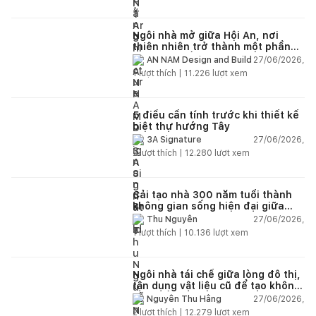
Ngôi nhà mở giữa Hội An, nơi
thiên nhiên trở thành một phần
của cuộc sống
27/06/2026,
AN NAM Design and Build
1
lượt thích |
11.226
lượt xem
5 điều cần tính trước khi thiết kế
biệt thự hướng Tây
27/06/2026,
3A Signature
2
lượt thích |
12.280
lượt xem
Cải tạo nhà 300 năm tuổi thành
không gian sống hiện đại giữa
thiên nhiên
27/06/2026,
Thu Nguyễn
1
lượt thích |
10.136
lượt xem
Ngôi nhà tái chế giữa lòng đô thị,
tận dụng vật liệu cũ để tạo không
gian sống linh hoạt
27/06/2026,
Nguyễn Thu Hằng
2
lượt thích |
12.279
lượt xem