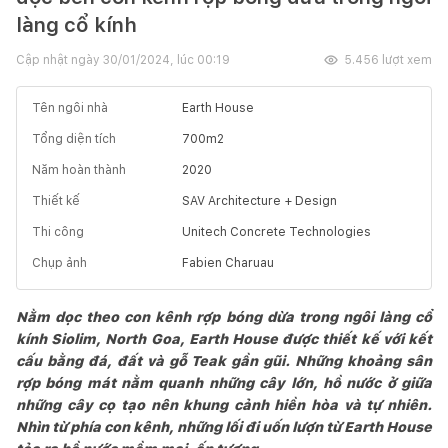
làng cổ kính
Cập nhật ngày
30/01/2024, lúc 00:19
5.456
lượt xem
Tên ngôi nhà
Earth House
Tổng diện tích
700
m2
Năm hoàn thành
2020
Thiết kế
SAV Architecture + Design
Thi công
Unitech Concrete Technologies
Chụp ảnh
Fabien Charuau
Nằm dọc theo con kênh rợp bóng dừa trong ngôi làng cổ
kính Siolim, North Goa, Earth House được thiết kế với kết
cấu bằng đá, đất và gỗ Teak gần gũi. Những khoảng sân
rợp bóng mát nằm quanh những cây lớn, hồ nước ở giữa
những cây cọ tạo nên khung cảnh hiền hòa và tự nhiên.
Nhìn từ phía con kênh, những lối đi uốn lượn từ Earth House