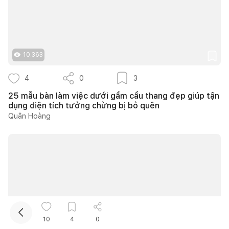
10.363
4
0
3
25 mẫu bàn làm việc dưới gầm cầu thang đẹp giúp tận
Kết nối thiết kế, thi công
dụng diện tích tưởng chừng bị bỏ quên
Quân Hoàng
Mua sắm hoàn thiện nhà
10
4
0