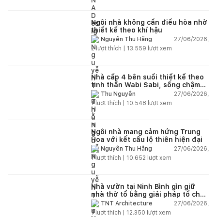
Ngôi nhà không cần điều hòa nhờ
thiết kế theo khí hậu
27/06/2026,
Nguyễn Thu Hằng
2
lượt thích |
13.559
lượt xem
Nhà cấp 4 bên suối thiết kế theo
tinh thần Wabi Sabi, sống chậm
giữa thiên nhiên
27/06/2026,
Thu Nguyễn
1
lượt thích |
10.548
lượt xem
Ngôi nhà mang cảm hứng Trung
Hoa với kết cấu lộ thiên hiện đại
27/06/2026,
Nguyễn Thu Hằng
1
lượt thích |
10.652
lượt xem
Nhà vườn tại Ninh Bình gìn giữ
nhà thờ tổ bằng giải pháp tổ chức
lại không gian
27/06/2026,
TNT Architecture
1
lượt thích |
12.350
lượt xem