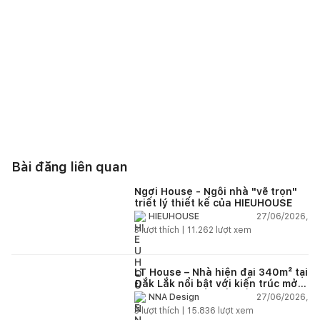
Bài đăng liên quan
Ngơi House - Ngôi nhà "vẽ trọn"
triết lý thiết kế của HIEUHOUSE
27/06/2026,
HIEUHOUSE
3
lượt thích |
11.262
lượt xem
LT House – Nhà hiện đại 340m² tại
Đắk Lắk nổi bật với kiến trúc mở
và hệ sân vườn kết nối thiên
27/06/2026,
NNA Design
nhiên
3
lượt thích |
15.836
lượt xem