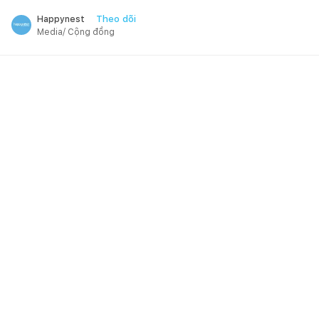
Theo dõi
Happynest
Media/ Cộng đồng