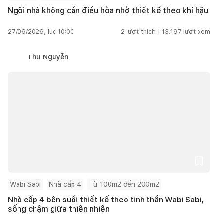
Ngôi nhà không cần điều hòa nhờ thiết kế theo khí hậu
27/06/2026, lúc 10:00
2
lượt thích |
13.197
lượt xem
Thu Nguyễn
Wabi Sabi
Nhà cấp 4
Từ 100m2 đến 200m2
Nhà cấp 4 bên suối thiết kế theo tinh thần Wabi Sabi,
sống chậm giữa thiên nhiên