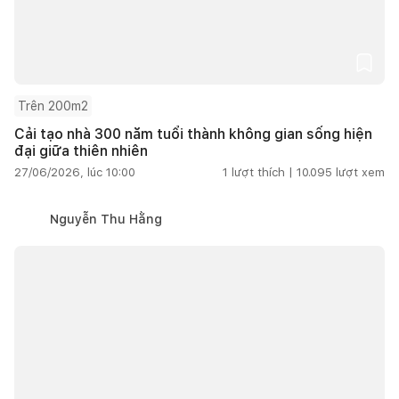
Trên 200m2
Cải tạo nhà 300 năm tuổi thành không gian sống hiện
đại giữa thiên nhiên
27/06/2026, lúc 10:00
1
lượt thích |
10.095
lượt xem
Nguyễn Thu Hằng