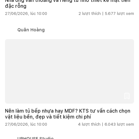
Nhà ống vẫn thoáng và riêng tư nhờ thiết kế mặt tiền
đặc rỗng
27/06/2026, lúc 10:00
2
lượt thích |
5.677
lượt xem
Quân Hoàng
Nên làm tủ bếp nhựa hay MDF? KTS tư vấn cách chọn
vật liệu bền, đẹp và tiết kiệm chi phí
27/06/2026, lúc 10:00
4
lượt thích |
6.043
lượt xem
URHOUSE Studio