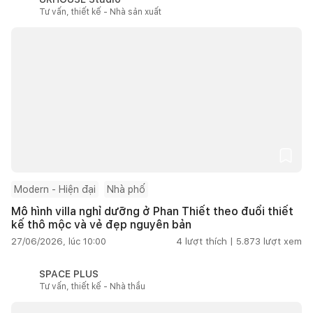
Tư vấn, thiết kế - Nhà sản xuất
Modern - Hiện đại
Nhà phố
Mô hình villa nghỉ dưỡng ở Phan Thiết theo đuổi thiết
kế thô mộc và vẻ đẹp nguyên bản
27/06/2026, lúc 10:00
4
lượt thích |
5.873
lượt xem
SPACE PLUS
Tư vấn, thiết kế - Nhà thầu