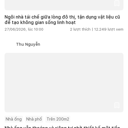
Ngôi nhà tái chế giữa lòng đô thị, tận dụng vật liệu cũ
để tạo không gian sống linh hoạt
27/06/2026, lúc 10:00
2
lượt thích |
12.249
lượt xem
Thu Nguyễn
Nhà ống
Nhà phố
Trên 200m2