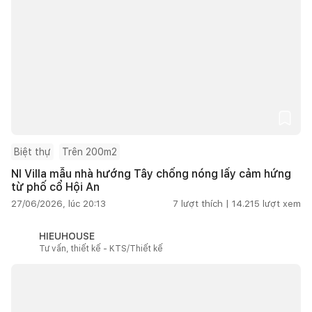
Biệt thự
Trên 200m2
NI Villa mẫu nhà hướng Tây chống nóng lấy cảm hứng
từ phố cổ Hội An
27/06/2026, lúc 20:13
7
lượt thích |
14.215
lượt xem
HIEUHOUSE
Tư vấn, thiết kế - KTS/Thiết kế