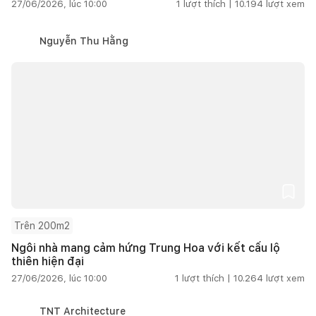
27/06/2026, lúc 10:00
1
lượt thích |
10.194
lượt xem
Nguyễn Thu Hằng
Trên 200m2
Ngôi nhà mang cảm hứng Trung Hoa với kết cấu lộ
thiên hiện đại
27/06/2026, lúc 10:00
1
lượt thích |
10.264
lượt xem
TNT Architecture