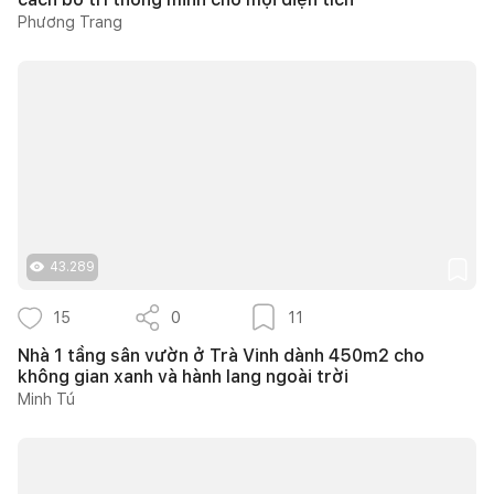
Phương Trang
43.289
15
0
11
Nhà 1 tầng sân vườn ở Trà Vinh dành 450m2 cho
không gian xanh và hành lang ngoài trời
Minh Tú