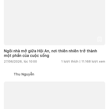
Ngôi nhà mở giữa Hội An, nơi thiên nhiên trở thành
một phần của cuộc sống
27/06/2026, lúc 10:00
1
lượt thích |
11.168
lượt xem
Thu Nguyễn