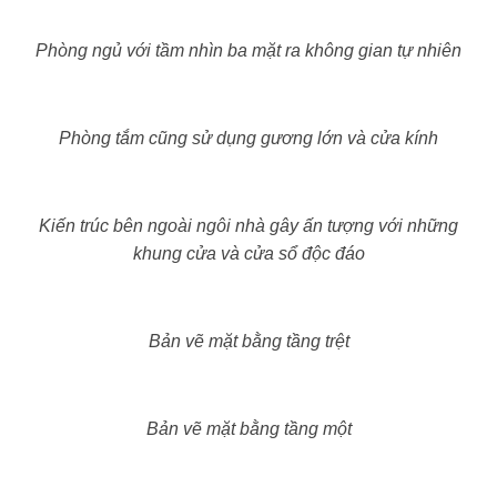
Phòng ngủ với tầm nhìn ba mặt ra không gian tự nhiên
Phòng tắm cũng sử dụng gương lớn và cửa kính
Kiến trúc bên ngoài ngôi nhà gây ấn tượng với những
khung cửa và cửa sổ độc đáo
Bản vẽ mặt bằng tầng trệt
Bản vẽ mặt bằng tầng một