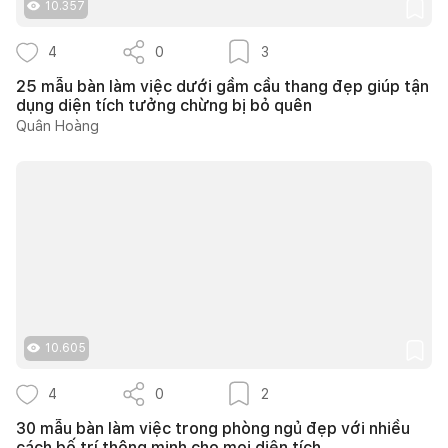
10.357
4
0
3
25 mẫu bàn làm việc dưới gầm cầu thang đẹp giúp tận
dụng diện tích tưởng chừng bị bỏ quên
Quân Hoàng
10.605
4
0
2
30 mẫu bàn làm việc trong phòng ngủ đẹp với nhiều
cách bố trí thông minh cho mọi diện tích