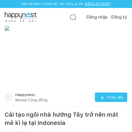
Kết nối đơn vị thiết kế - thi công uy tín.
ĐĂNG KÝ NGAY!
Đăng nhập
Đăng ký
M
Ạ
N
G
X
Ã
H
Ộ
I
Happynest
Theo dõi
Media/ Cộng đồng
Cải tạo ngôi nhà hướng Tây trở nên mát
mẻ kì lạ tại Indonesia