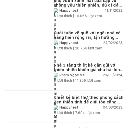
Khu vườn xanh mát của cặp vợ
chồng yêu thiên nhiên, dù đi đâu
cũng muốn trở về nhà
11/11/2022,
Happynest
6
lượt thích |
16.065
lượt xem
Cuối tuần về quê với ngôi nhà có
hàng hiên rộng rãi, tận hưởng
giây phút thư giãn yên bình
24/02/2023,
Happynest
8
lượt thích |
20.756
lượt xem
Nhà 3 tầng thiết kế gần gũi với
thiên nhiên khiến gia chủ hài lòng
hơn cả mong đợi
29/03/2024,
Phạm Ngọc Mai
5
lượt thích |
11.359
lượt xem
Thiết kế biệt thự theo phong cách
Zen thiền tịnh để giải tỏa căng
thẳng
04/03/2023,
Happynest
4
lượt thích |
7.604
lượt xem