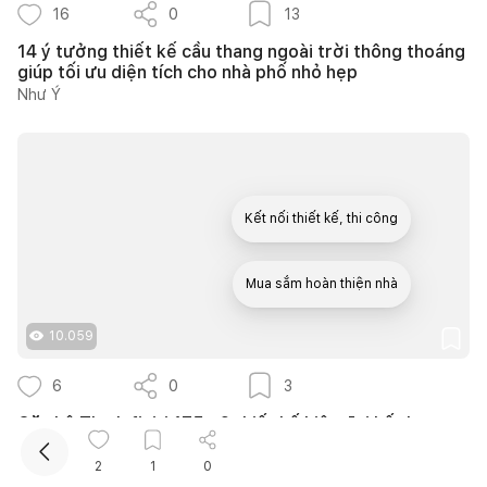
16
0
13
14 ý tưởng thiết kế cầu thang ngoài trời thông thoáng
giúp tối ưu diện tích cho nhà phố nhỏ hẹp
Như Ý
Kết nối thiết kế, thi công
Mua sắm hoàn thiện nhà
10.059
6
0
3
Căn hộ The Infiniti 175m2 thiết kế hiện đại kết hợp
nghệ thuật Modern Art đầy cảm xúc
139DESIGN
2
1
0