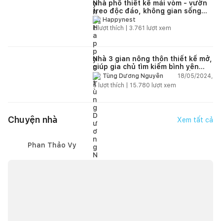
Nhà phố thiết kế mái vòm - vườn
treo độc đáo, không gian sống
xanh mát của vợ chồng gia chủ
Happynest
trẻ tuổi
2
lượt thích |
3.761
lượt xem
Nhà 3 gian nông thôn thiết kế mở,
giúp gia chủ tìm kiếm bình yên
sau những ngày làm việc vất vả
18/05/2024,
Tùng Dương Nguyễn
6
lượt thích |
15.780
lượt xem
Chuyện nhà
Xem tất cả
Phan Thảo Vy