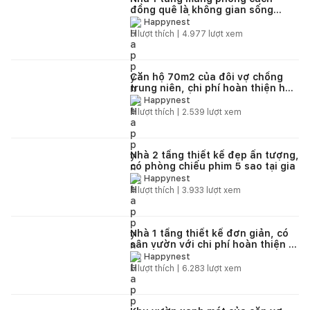
đồng quê là không gian sống
tuyệt vời để tận hưởng thiên
Happynest
nhiên yên bình
5
lượt thích |
4.977
lượt xem
Căn hộ 70m2 của đôi vợ chồng
trung niên, chi phí hoàn thiện hết
350 triệu đồng
Happynest
4
lượt thích |
2.539
lượt xem
Nhà 2 tầng thiết kế đẹp ấn tượng,
có phòng chiếu phim 5 sao tại gia
Happynest
4
lượt thích |
3.933
lượt xem
Nhà 1 tầng thiết kế đơn giản, có
sân vườn với chi phí hoàn thiện 1
tỷ đồng
Happynest
5
lượt thích |
6.283
lượt xem