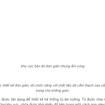
Khu vực bàn ăn đơn giản nhưng ấm cúng
c thiết kế đơn giản, đủ chức năng với chất liệu đá cẩm thạch cao cấ
trọng cho không gian.
 được tận dụng để thiết kế hệ thống tủ âm tường. Tủ được chia 
 từng khu vực, chứa được khá nhiều đồ bên trong một cách gọn gàng