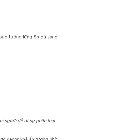
 bức tường lửng ốp đá sang
ọi người dễ dàng phân loại
ược decor khá ấn tượng nhờ