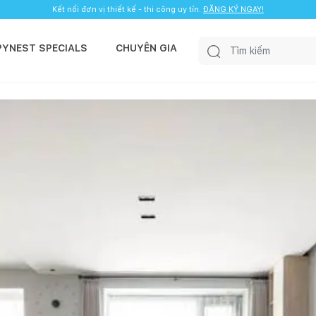
Kết nối đơn vị thiết kế - thi công uy tín.
ĐĂNG KÝ NGAY!
PYNEST SPECIALS
CHUYÊN GIA