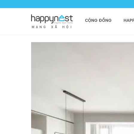
CỘNG ĐỒNG
HAP
M
Ạ
N
G
X
Ã
H
Ộ
I