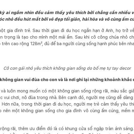
ỳ ai ngắm nhìn đều cảm thấy yêu thích bởi chẳng cần nhiều v
c nhỏ đều hút mắt bởi vẻ đẹp tối giản, hài hòa và vô cùng ấm c
ột gia đình trẻ. Sau thời gian đi du học ngắn hạn ở Anh, họ trở
an trọng là tạo cho mình một mái ấm. Sau khi cô công chúa nhỏ ch
 trên cao rộng 128m², đủ để ba người cùng sống hạnh phúc bên nha
Cô con gái nhỏ yêu thích không gian sống do bố mẹ tự tay decor
 không gian vui đùa cho con và là nơi ghi lại những khoảnh khắc
 và luôn mong muốn có một không gian sống rộng rãi, màu sắc giả
ệc vui chơi, nô đùa trong nhà. Bên cạnh đó, người mẹ cũng dễ dàng
h. Hơn nữa, trong thời gian đi du học, người mẹ trẻ cảm thấy yêu t
tạo nên một không gian sống cho gia đình vô cùng ấm cúng, mềm 
rộng rãi, thêm ưu điểm đó là có khung cửa sổ ngập tràn ánh sáng