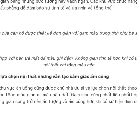
 gian bằng những bức tường hay vách ngăn. Các khu vực chức năng 
ểu phẳng để đảm bảo sự tinh tế và ưa nhìn về tổng thể.
 của căn hộ được thiết kế đơn giản với gam màu trung tính như be s
hợp với bàn trà mặt đá màu ghi đậm. Không gian tinh tế hơn khi có 
nội thất với tông màu nền
 lựa chọn nội thất nhưng vẫn tạo cảm giác ấm cúng
khu vực ăn uống cũng được chủ nhà ưu ái và lựa chọn nội thất theo
ọn tông màu giản dị, màu nâu đất. Gam màu cùng chất liệu phối hợ
ng gian cũng trở nên ấn tượng và ấm cúng hơn khi có sự hiện diện c