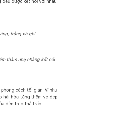
đều được kết nối với nhau.
áng, trắng và ghi
tấm thảm nhẹ nhàng kết nối
 phong cách tối giản. Ví như
p hài hòa tăng thêm vẻ đẹp
ủa đèn treo thả trần.