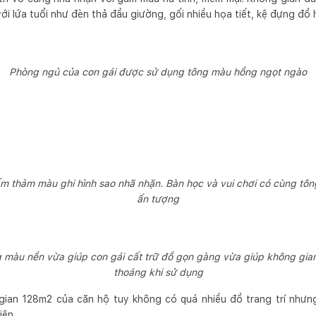
với lứa tuổi như đèn thả đầu giường, gối nhiều họa tiết, kệ đựng đồ h
Phòng ngủ của con gái được sử dụng tông màu hồng ngọt ngào
ấm thảm màu ghi hình sao nhã nhặn. Bàn học và vui chơi có cùng tô
ấn tượng
màu nền vừa giúp con gái cất trữ đồ gọn gàng vừa giúp không gian
thoáng khi sử dụng
gian 128m2 của căn hộ tuy không có quá nhiều đồ trang trí nhưn
iện.