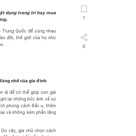
ật dụng trang trí hay mua
1
úng.
 về Trung Quốc để cùng nhau
ào đời, thế giới của họ như
u.
0
 đáng nhớ của gia đình
n dị để có thể giúp con gái
 ghi lại những bức ảnh về sự
hích phong cách Bắc u, thêm
mại và không kém phần lãng
. Do vậy, gia chủ chọn cách