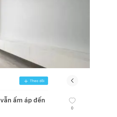
Theo dõi
 vẫn ấm áp đến
0