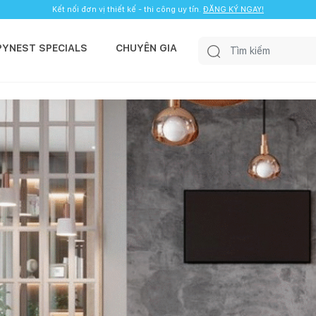
Kết nối đơn vị thiết kế - thi công uy tín.
ĐĂNG KÝ NGAY!
PYNEST SPECIALS
CHUYÊN GIA