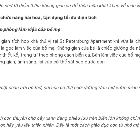
ện như tô điểm thêm không gian và để thỏa mãn khát khao về màu x
 chức năng hài hoà, tận dụng tối đa diện tích
p phòng làm việc của bố mẹ
ian tích hợp khá thú vị tại St Petersburg Apartment khi vừa là ch
là góc làm việc của bố mẹ. Không gian của bé là chiếc giường đa n
 thiết kế, trang trí theo phong cách biển cả. Bàn làm việc của bố m
g gian, ánh sáng, lại vừa có thể sát sao được con.
một chân trời bé thơ, nơi con có thể nuôi dưỡng ước mơ vươn mình 
nh con thuyền chở cây xanh đang phiêu lưu trên biển lớn không chỉ
n hãy yêu lấy thiên nhiên. Đây là một cách giáo dục con từ nhỏ một