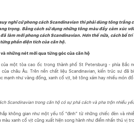
suy nghĩ cứ phong cách Scandinavian thì phải dùng tông trắng c
sang trọng. Bằng cách sử dụng những tông màu đầy cảm xúc vớ
ã làm mới phong cách Scandinavian. Hơn thế nữa, cách bố trí 
 từng phần diện tích của căn hộ.
và những nét mới qua từng góc của căn hộ
của một tòa cao ốc trong thành phố St Petersburg - phía Bắc 
của châu Âu. Trên nền chất liệu Scandinavian, kiến trúc sư đã 
 mạnh như vàng đồng, xanh cổ vịt, bê tông xám hay nhiều món đồ 
ch Scandinavian trong căn hộ có sự phá cách và pha trộn nhiều yếu 
hắp không gian như một yếu tố “đinh” từ những chiếc đèn và nhiề
 màu xanh cổ vịt cũng xuất hiện song hành như điểm nhấn thú vị t