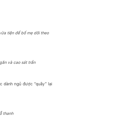
ừa tiện để bố mẹ dõi theo
găn và cao sát trần
c dành ngủ được “quây” lại
ỗ thanh