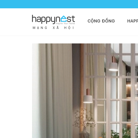
CỘNG ĐỒNG
HAP
M
Ạ
N
G
X
Ã
H
Ộ
I