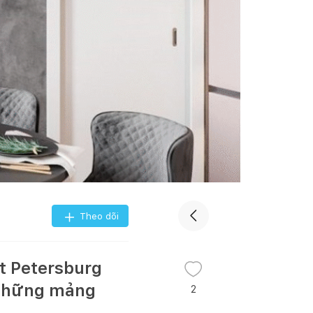
Theo dõi
t Petersburg
 những mảng
2