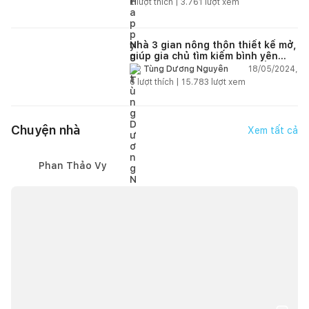
2
lượt thích |
3.761
lượt xem
Nhà 3 gian nông thôn thiết kế mở,
giúp gia chủ tìm kiếm bình yên
sau những ngày làm việc vất vả
18/05/2024,
Tùng Dương Nguyễn
6
lượt thích |
15.783
lượt xem
Chuyện nhà
Xem tất cả
Phan Thảo Vy