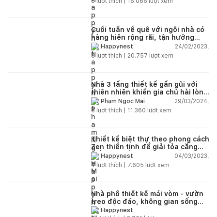
6
lượt thích |
16.066
lượt xem
Cuối tuần về quê với ngôi nhà có
hàng hiên rộng rãi, tận hưởng
giây phút thư giãn yên bình
24/02/2023,
Happynest
8
lượt thích |
20.757
lượt xem
Nhà 3 tầng thiết kế gần gũi với
thiên nhiên khiến gia chủ hài lòng
hơn cả mong đợi
29/03/2024,
Phạm Ngọc Mai
5
lượt thích |
11.360
lượt xem
Thiết kế biệt thự theo phong cách
Zen thiền tịnh để giải tỏa căng
thẳng
04/03/2023,
Happynest
4
lượt thích |
7.605
lượt xem
Nhà phố thiết kế mái vòm - vườn
treo độc đáo, không gian sống
xanh mát của vợ chồng gia chủ
Happynest
trẻ tuổi