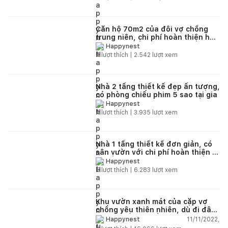
Căn hộ 70m2 của đôi vợ chồng
trung niên, chi phí hoàn thiện hết
350 triệu đồng
Happynest
4
lượt thích |
2.542
lượt xem
Nhà 2 tầng thiết kế đẹp ấn tượng,
có phòng chiếu phim 5 sao tại gia
Happynest
4
lượt thích |
3.935
lượt xem
Nhà 1 tầng thiết kế đơn giản, có
sân vườn với chi phí hoàn thiện 1
tỷ đồng
Happynest
5
lượt thích |
6.283
lượt xem
Khu vườn xanh mát của cặp vợ
chồng yêu thiên nhiên, dù đi đâu
cũng muốn trở về nhà
11/11/2022,
Happynest