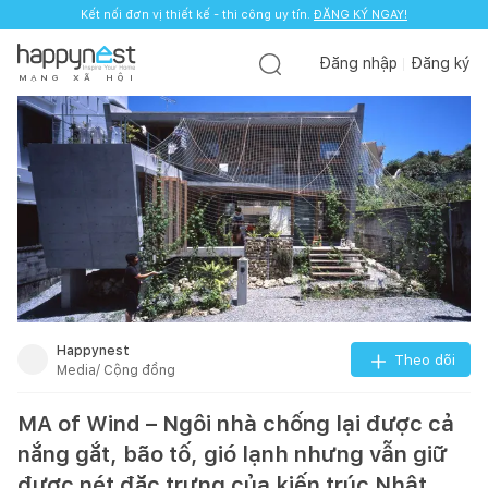
Kết nối đơn vị thiết kế - thi công uy tín.
ĐĂNG KÝ NGAY!
Đăng nhập
Đăng ký
M
Ạ
N
G
X
Ã
H
Ộ
I
Happynest
Theo dõi
Media/ Cộng đồng
MA of Wind – Ngôi nhà chống lại được cả
nắng gắt, bão tố, gió lạnh nhưng vẫn giữ
được nét đặc trưng của kiến trúc Nhật