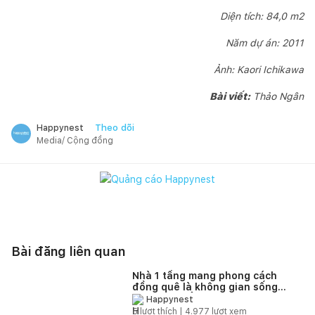
Diện tích: 84,0 m2
Năm dự án: 2011
Ảnh: Kaori Ichikawa
Bài viết:
Thảo Ngân
Theo dõi
Happynest
Media/ Cộng đồng
Bài đăng liên quan
Nhà 1 tầng mang phong cách
đồng quê là không gian sống
tuyệt vời để tận hưởng thiên
Happynest
nhiên yên bình
5
lượt thích |
4.977
lượt xem